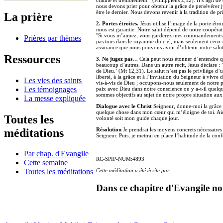
crainte et tremblement " (Philippiens 2,12). Il s’agit 
nous devons prier pour obtenir la grâce de persévérer j
être le dernier. Nous devons revenir à la tradition de 
La prière
2. Portes étroites.
Jésus utilise l’image de la porte étr
nous est garantie. Notre salut dépend de notre coopérati
"Si vous m’aimez, vous garderez mes commandements." 
Prières par thèmes
pas tous dans le royaume du ciel, mais seulement ceux q
assurance que nous pouvons avoir d’obtenir notre salut.
Ressources
3. Ne jugez pas…
Cela peut nous étonner d’entendre qu
beaucoup d’autres. Dans un autre récit, Jésus déclare :
de Dieu.’ (Mt 12,31). Le salut n’est pas le privilège d
liberté, à la grâce et à l’invitation du Seigneur à vivre
Les vies des saints
vis-à-vis de Dieu ; occupons-nous seulement de notr
Les témoignages
paix avec Dieu dans notre conscience ou y a-t-il quelq
sommes objectifs au sujet de notre propre situation au
La messe expliquée
Dialogue avec le Christ
Seigneur, donne-moi la grâce d
quelque chose dans mon cœur qui m’éloigne de toi. Aide
Toutes les
volonté soit mon guide chaque jour.
méditations
Résolution
Je prendrai les moyens concrets nécessaires
Seigneur. Puis, je mettrai en place l’habitude de la con
Par chap. d'Evangile
RC-SPIP-NUM:4893
Cette semaine
Cette méditation a été écrite par
Toutes les méditations
Dans ce chapitre d'Evangile no