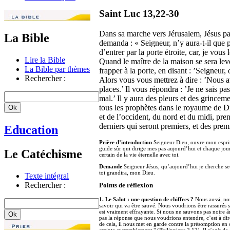
Saint Luc 13,22-30
Dans sa marche vers Jérusalem, Jésus pass
La Bible
demanda : « Seigneur, n’y aura-t-il que p
d’entrer par la porte étroite, car, je vou
Lire la Bible
Quand le maître de la maison se sera lev
La Bible par thèmes
frapper à la porte, en disant : ’Seigneur,
Rechercher :
Alors vous vous mettrez à dire : ’Nous a
places.’ Il vous répondra : ’Je ne sais p
mal.’ Il y aura des pleurs et des grince
tous les prophètes dans le royaume de Di
et de l’occident, du nord et du midi, pre
derniers qui seront premiers, et des premi
Education
Prière d’introduction
Seigneur Dieu, ouvre mon esprit 
guide sûr qui dirige mes pas aujourd’hui et chaque jou
Le Catéchisme
certain de la vie éternelle avec toi.
Demande
Seigneur Jésus, qu’aujourd’hui je cherche se
toi grandira, mon Dieu.
Texte intégral
Rechercher :
Points de réflexion
1. Le Salut : une question de chiffres ?
Nous aussi, no
savoir qui va être sauvé. Nous voudrions être rassurés s
est vraiment effrayante. Si nous ne sauvons pas notre 
pas la réponse que nous voudrions entendre, c’est à dir
de cela, il nous met en garde contre la présomption en 