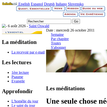
English
Espanol
Deutsh
Italiano
Slovensko
6 août 2026 -
Saint Oswald
Date : mercredi 26 octobre 2011
Semaine
Par chapitre
La méditation
Toutes
S'abonner
La recevoir par e-mail
Les lectures
1ère lecture
Psaume
Evangile
Les méditations
Approfondir
Une seule chose né
L'homélie du jour
Le saint du jour