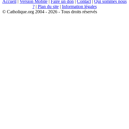
Accueil
|
Version Mobile
|
Faire un don
|
Contact
|
Qui sommes nous
?
|
Plan du site
|
Information légales
© Catholique.org 2004 - 2026 - Tous droits réservés