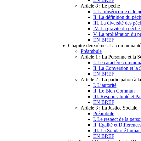
EN BREF
Article 8 : Le péché
I. La miséricorde et le 
II. La définition du péc
III. La diversité des péc
IV. La gravité du péché 
V. La prolifération du p
EN BREF
Chapitre deuxième : La communaut
Préambule
Article 1 : La Personne et la S
I. Le caractère communa
II. La Conversion et la 
EN BREF
Article 2 : La participation à l
I. L’autorité
II. Le Bien Commun
III. Responsabilité et Pa
EN BREF
Article 3 : La Justice Sociale
Préambule
I. Le respect de la per
II. Egalité et Différenc
III. La Solidarité humai
EN BREF