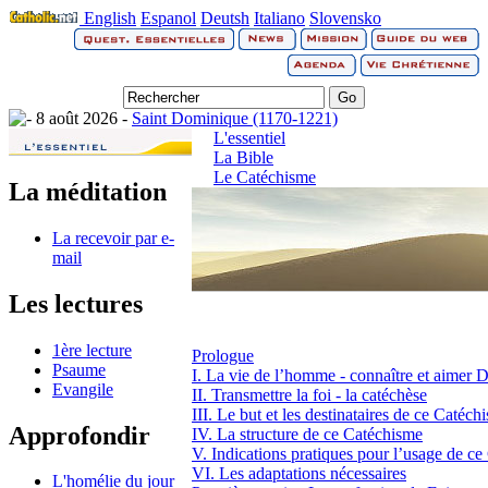
English
Espanol
Deutsh
Italiano
Slovensko
8 août 2026 -
Saint Dominique (1170-1221)
L'essentiel
La Bible
Le Catéchisme
La méditation
La recevoir par e-
mail
Les lectures
1ère lecture
Prologue
Psaume
I. La vie de l’homme - connaître et aimer 
Evangile
II. Transmettre la foi - la catéchèse
III. Le but et les destinataires de ce Catéch
Approfondir
IV. La structure de ce Catéchisme
V. Indications pratiques pour l’usage de c
VI. Les adaptations nécessaires
L'homélie du jour