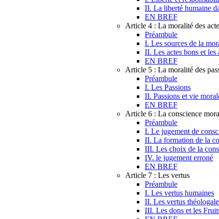
II. La liberté humaine d
EN BREF
Article 4 : La moralité des ac
Préambule
I. Les sources de la mora
II. Les actes bons et les
EN BREF
Article 5 : La moralité des pas
Préambule
I. Les Passions
II. Passions et vie moral
EN BREF
Article 6 : La conscience mora
Préambule
I. Le jugement de consc
II. La formation de la c
III. Les choix de la con
IV. le jugement erroné
EN BREF
Article 7 : Les vertus
Préambule
I. Les vertus humaines
II. Les vertus théologale
III. Les dons et les Frui