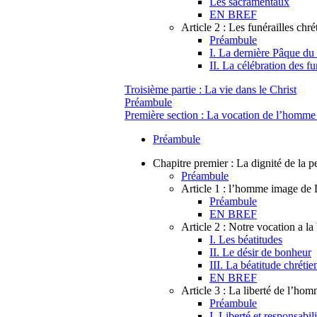
Les sacramentaux
EN BREF
Article 2 : Les funérailles chré
Préambule
I. La dernière Pâque du
II. La célébration des fu
Troisième partie : La vie dans le Christ
Préambule
Première section : La vocation de l’homme :
Préambule
Chapitre premier : La dignité de la 
Préambule
Article 1 : l’homme image de
Préambule
EN BREF
Article 2 : Notre vocation a la
I. Les béatitudes
II. Le désir de bonheur
III. La béatitude chrétie
EN BREF
Article 3 : La liberté de l’ho
Préambule
I. Liberté et responsabili