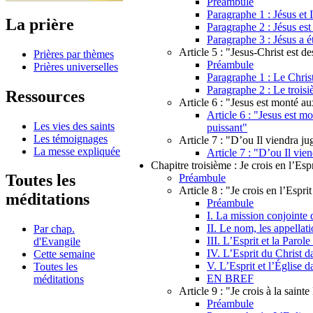
Préambule
Paragraphe 1 : Jésus et I
La prière
Paragraphe 2 : Jésus est
Paragraphe 3 : Jésus a é
Article 5 : "Jesus-Christ est d
Prières par thèmes
Préambule
Prières universelles
Paragraphe 1 : Le Chris
Paragraphe 2 : Le troisiè
Ressources
Article 6 : "Jesus est monté aux
Article 6 : "Jesus est mo
Les vies des saints
puissant"
Les témoignages
Article 7 : "D’ou Il viendra jug
La messe expliquée
Article 7 : "D’ou Il vien
Chapitre troisième : Je crois en l’Espr
Toutes les
Préambule
Article 8 : "Je crois en l’Espri
méditations
Préambule
I. La mission conjointe d
II. Le nom, les appellati
Par chap.
III. L’Esprit et la Paro
d'Evangile
IV. L’Esprit du Christ d
Cette semaine
V. L’Esprit et l’Église d
Toutes les
EN BREF
méditations
Article 9 : "Je crois à la saint
Préambule