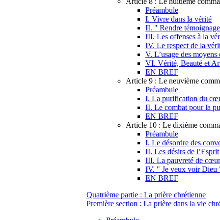
Article 8 : Le huitième comm
Préambule
I. Vivre dans la vérité
II. " Rendre témoignage 
III. Les offenses à la vér
IV. Le respect de la véri
V. L’usage des moyens 
VI. Vérité, Beauté et Ar
EN BREF
Article 9 : Le neuvième com
Préambule
I. La purification du cœ
II. Le combat pour la pu
EN BREF
Article 10 : Le dixième com
Préambule
I. Le désordre des convo
II. Les désirs de l’Esprit
III. La pauvreté de cœu
IV. " Je veux voir Dieu 
EN BREF
Quatrième partie : La prière chrétienne
Première section : La prière dans la vie chr