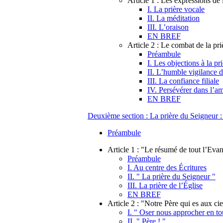
Article 1 : Les expressions de 
I. La prière vocale
II. La méditation
III. L’oraison
EN BREF
Article 2 : Le combat de la pri
Préambule
I. Les objections à la pr
II. L’humble vigilance 
III. La confiance filiale
IV. Persévérer dans l’a
EN BREF
Deuxième section : La prière du Seigneur :
Préambule
Article 1 : "Le résumé de tout l’Evan
Préambule
I. Au centre des Écritures
II. " La prière du Seigneur "
III. La prière de l’Église
EN BREF
Article 2 : "Notre Père qui es aux ci
I. " Oser nous approcher en to
II. " Père ! "