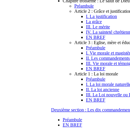
Chapitre troisième : Le salut de Dieu :
Préambule
Article 2 : Grâce et justificatio
I. La justification
La grâce
III. Le mérite
IV. La sainteté chrétien
EN BREF
Article 3 : Eglise, mère et éduc
Préambule
I. Vie morale et magistè
II. Les commandements 
III. Vie morale et témo
EN BREF
Article 1 : La loi morale
Préambule
I. La loi morale naturell
II. La loi ancienne
III. La Loi nouvelle ou
EN BREF
Deuxième section : Les dix commandemen
Préambule
EN BREF