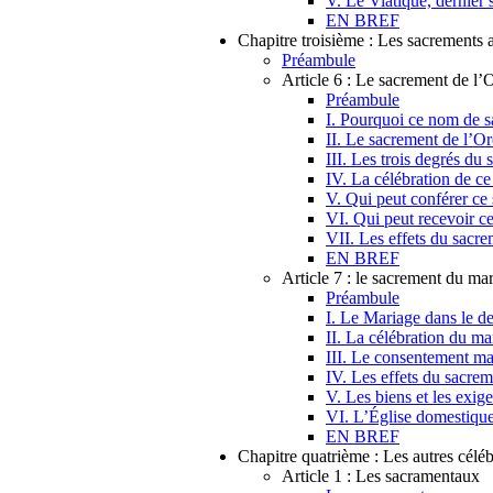
V. Le Viatique, dernier 
EN BREF
Chapitre troisième : Les sacrements
Préambule
Article 6 : Le sacrement de l’
Préambule
I. Pourquoi ce nom de s
II. Le sacrement de l’O
III. Les trois degrés du
IV. La célébration de c
V. Qui peut conférer ce
VI. Qui peut recevoir c
VII. Les effets du sacre
EN BREF
Article 7 : le sacrement du ma
Préambule
I. Le Mariage dans le d
II. La célébration du ma
III. Le consentement ma
IV. Les effets du sacre
V. Les biens et les exig
VI. L’Église domestiqu
EN BREF
Chapitre quatrième : Les autres céléb
Article 1 : Les sacramentaux