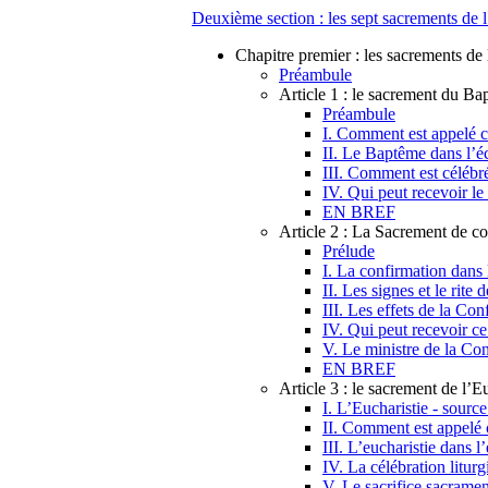
Deuxième section : les sept sacrements de l
Chapitre premier : les sacrements de l
Préambule
Article 1 : le sacrement du B
Préambule
I. Comment est appelé c
II. Le Baptême dans l’é
III. Comment est célébr
IV. Qui peut recevoir l
EN BREF
Article 2 : La Sacrement de c
Prélude
I. La confirmation dans
II. Les signes et le rite
III. Les effets de la Con
IV. Qui peut recevoir c
V. Le ministre de la Co
EN BREF
Article 3 : le sacrement de l’E
I. L’Eucharistie - source
II. Comment est appelé 
III. L’eucharistie dans 
IV. La célébration liturg
V. Le sacrifice sacramen