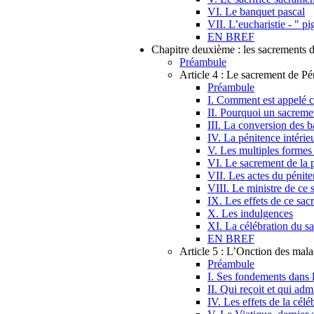
VI. Le banquet pascal
VII. L’eucharistie - " pi
EN BREF
Chapitre deuxième : les sacrements 
Préambule
Article 4 : Le sacrement de Pé
Préambule
I. Comment est appelé c
II. Pourquoi un sacremen
III. La conversion des b
IV. La pénitence intérie
V. Les multiples formes 
VI. Le sacrement de la p
VII. Les actes du pénite
VIII. Le ministre de ce
IX. Les effets de ce sac
X. Les indulgences
XI. La célébration du s
EN BREF
Article 5 : L’Onction des mal
Préambule
I. Ses fondements dans
II. Qui reçoit et qui adm
IV. Les effets de la cél