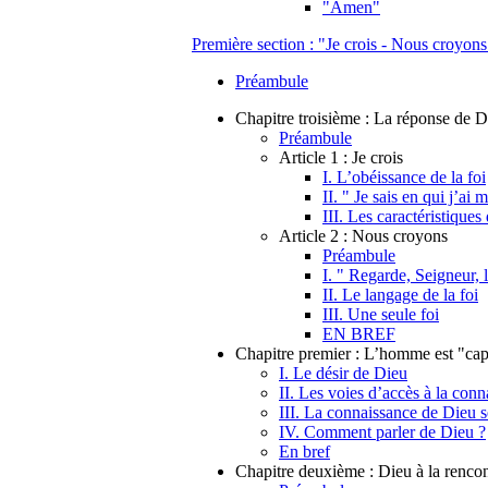
"Amen"
Première section : "Je crois - Nous croyons
Préambule
Chapitre troisième : La réponse de 
Préambule
Article 1 : Je crois
I. L’obéissance de la foi
II. " Je sais en qui j’ai
III. Les caractéristiques 
Article 2 : Nous croyons
Préambule
I. " Regarde, Seigneur, l
II. Le langage de la foi
III. Une seule foi
EN BREF
Chapitre premier : L’homme est "ca
I. Le désir de Dieu
II. Les voies d’accès à la con
III. La connaissance de Dieu s
IV. Comment parler de Dieu ?
En bref
Chapitre deuxième : Dieu à la renco