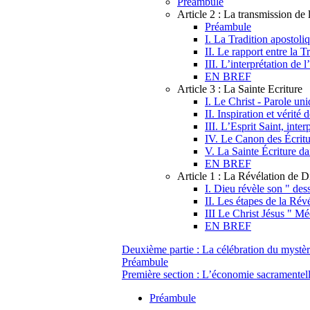
Préambule
Article 2 : La transmission de 
Préambule
I. La Tradition apostoli
II. Le rapport entre la T
III. L’interprétation de l
EN BREF
Article 3 : La Sainte Ecriture
I. Le Christ - Parole uni
II. Inspiration et vérité 
III. L’Esprit Saint, inter
IV. Le Canon des Écritu
V. La Sainte Écriture da
EN BREF
Article 1 : La Révélation de D
I. Dieu révèle son " dess
II. Les étapes de la Rév
III Le Christ Jésus " Mé
EN BREF
Deuxième partie : La célébration du mystèr
Préambule
Première section : L’économie sacramentel
Préambule