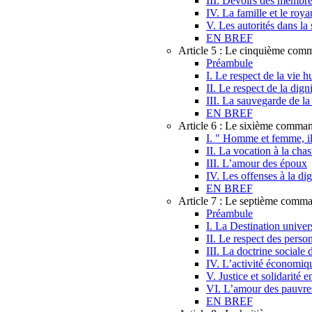
III. Devoirs des membres
IV. La famille et le roy
V. Les autorités dans la 
EN BREF
Article 5 : Le cinquième co
Préambule
I. Le respect de la vie 
II. Le respect de la dig
III. La sauvegarde de la
EN BREF
Article 6 : Le sixième comma
I. " Homme et femme, il 
II. La vocation à la chas
III. L’amour des époux
IV. Les offenses à la di
EN BREF
Article 7 : Le septième com
Préambule
I. La Destination univers
II. Le respect des perso
III. La doctrine sociale 
IV. L’activité économique
V. Justice et solidarité e
VI. L’amour des pauvre
EN BREF