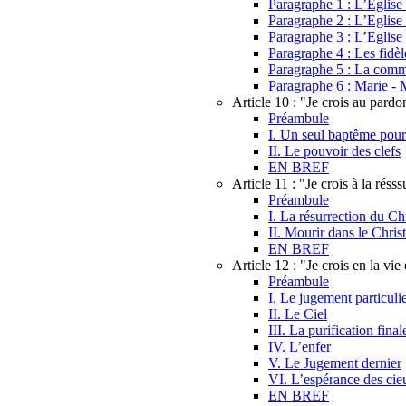
Paragraphe 1 : L’Eglise
Paragraphe 2 : L’Eglise
Paragraphe 3 : L’Eglise 
Paragraphe 4 : Les fidèle
Paragraphe 5 : La comm
Paragraphe 6 : Marie - 
Article 10 : "Je crois au pard
Préambule
I. Un seul baptême pour
II. Le pouvoir des clefs
EN BREF
Article 11 : "Je crois à la réss
Préambule
I. La résurrection du Chr
II. Mourir dans le Chris
EN BREF
Article 12 : "Je crois en la vie 
Préambule
I. Le jugement particuli
II. Le Ciel
III. La purification fina
IV. L’enfer
V. Le Jugement dernier
VI. L’espérance des cie
EN BREF