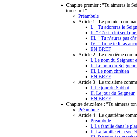
Chapitre premier : "Tu aimeras le Sei
ton esprit "
Préambule
Article 1 : Le premier comma
I. " Tu adoreras le Seign
II. " C’est a lui seul que
III. " Tu n’auras pas d’
IV. " Tu ne te feras auc
EN BREF
Article 2 : Le deuxième com
I. Le nom du Seigneur es
II. Le nom du Seigneur
III. Le nom chrétien
EN BREF
Article 3 : Le troisième com
I. Le jour du Sabbat
II. Le jour du Seigneur
EN BREF
Chapitre deuxième : "Tu aimeras t
Préambule
Article 4 : Le quatrième co
Préambule
I. La famille dans le pl
II. La famille et la socié