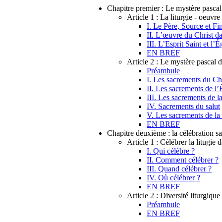
Chapitre premier : Le mystère pascal
Article 1 : La liturgie - oeuvre
I. Le Père, Source et Fin
II. L’œuvre du Christ dan
III. L’Esprit Saint et l’É
EN BREF
Article 2 : Le mystère pascal 
Préambule
I. Les sacrements du Chr
II. Les sacrements de l’
III. Les sacrements de la
IV. Sacrements du salut
V. Les sacrements de la 
EN BREF
Chapitre deuxième : la célébration s
Article 1 : Célébrer la litugie d
I. Qui célèbre ?
II. Comment célébrer ?
III. Quand célébrer ?
IV. Où célébrer ?
EN BREF
Article 2 : Diversité liturgique
Préambule
EN BREF