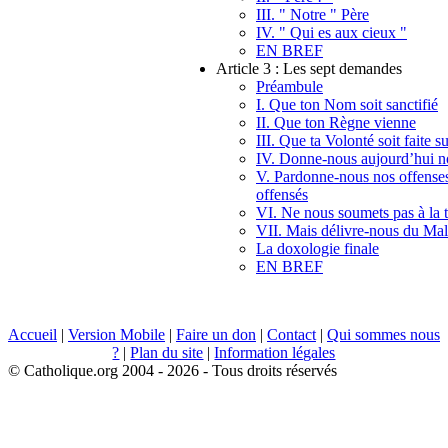
III. " Notre " Père
IV. " Qui es aux cieux "
EN BREF
Article 3 : Les sept demandes
Préambule
I. Que ton Nom soit sanctifié
II. Que ton Règne vienne
III. Que ta Volonté soit faite s
IV. Donne-nous aujourd’hui no
V. Pardonne-nous nos offense
offensés
VI. Ne nous soumets pas à la t
VII. Mais délivre-nous du Mal
La doxologie finale
EN BREF
Accueil
|
Version Mobile
|
Faire un don
|
Contact
|
Qui sommes nous
?
|
Plan du site
|
Information légales
© Catholique.org 2004 - 2026 - Tous droits réservés