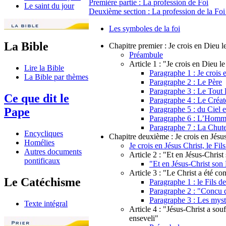
Première partie : La profession de Foi
Le saint du jour
Deuxième section : La profession de la Foi
Les symboles de la foi
La Bible
Chapitre premier : Je crois en Dieu l
Préambule
Article 1 : "Je crois en Dieu le
Lire la Bible
Paragraphe 1 : Je crois 
La Bible par thèmes
Paragraphe 2 : Le Père
Paragraphe 3 : Le Tout 
Ce que dit le
Paragraphe 4 : Le Créat
Paragraphe 5 : du Ciel e
Pape
Paragraphe 6 : L’Hom
Paragraphe 7 : La Chut
Encycliques
Chapitre deuxième : Je crois en Jésus
Homélies
Je crois en Jésus Christ, le Fi
Autres documents
Article 2 : "Et en Jésus-Christ
pontificaux
"Et en Jésus-Christ son 
Article 3 : "Le Christ a été co
Le Catéchisme
Paragraphe 1 : le Fils d
Paragraphe 2 : "Concu d
Paragraphe 3 : Les mystè
Texte intégral
Article 4 : "Jésus-Christ a souff
enseveli"