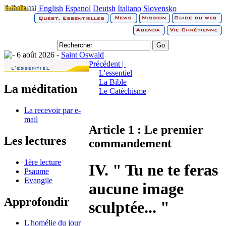
English
Espanol
Deutsh
Italiano
Slovensko
6 août 2026 -
Saint Oswald
Précédent |
L'essentiel
La Bible
La méditation
Le Catéchisme
La recevoir par e-
mail
Article 1 : Le premier
Les lectures
commandement
1ère lecture
IV. " Tu ne te feras
Psaume
Evangile
aucune image
Approfondir
sculptée... "
L'homélie du jour