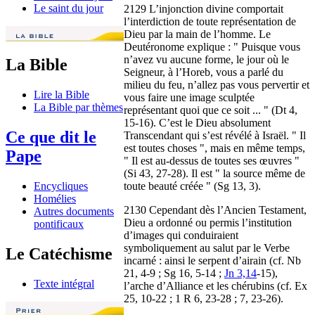
Le saint du jour
2129 L’injonction divine comportait
l’interdiction de toute représentation de
Dieu par la main de l’homme. Le
Deutéronome explique : " Puisque vous
n’avez vu aucune forme, le jour où le
La Bible
Seigneur, à l’Horeb, vous a parlé du
milieu du feu, n’allez pas vous pervertir et
Lire la Bible
vous faire une image sculptée
La Bible par thèmes
représentant quoi que ce soit ... " (Dt 4,
15-16). C’est le Dieu absolument
Ce que dit le
Transcendant qui s’est révélé à Israël. " Il
est toutes choses ", mais en même temps,
Pape
" Il est au-dessus de toutes ses œuvres "
(Si 43, 27-28). Il est " la source même de
toute beauté créée " (Sg 13, 3).
Encycliques
Homélies
2130 Cependant dès l’Ancien Testament,
Autres documents
Dieu a ordonné ou permis l’institution
pontificaux
d’images qui conduiraient
symboliquement au salut par le Verbe
Le Catéchisme
incarné : ainsi le serpent d’airain (cf. Nb
21, 4-9 ; Sg 16, 5-14 ;
Jn 3,14
-15),
Texte intégral
l’arche d’Alliance et les chérubins (cf. Ex
25, 10-22 ; 1 R 6, 23-28 ; 7, 23-26).