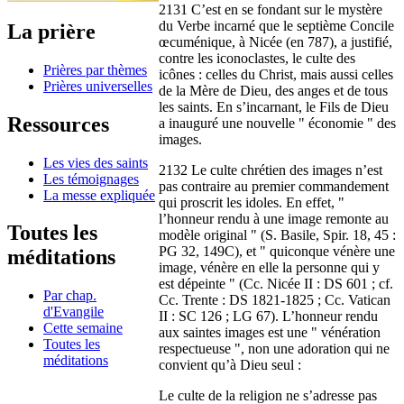
2131 C’est en se fondant sur le mystère
du Verbe incarné que le septième Concile
La prière
œcuménique, à Nicée (en 787), a justifié,
contre les iconoclastes, le culte des
Prières par thèmes
icônes : celles du Christ, mais aussi celles
Prières universelles
de la Mère de Dieu, des anges et de tous
les saints. En s’incarnant, le Fils de Dieu
Ressources
a inauguré une nouvelle " économie " des
images.
Les vies des saints
2132 Le culte chrétien des images n’est
Les témoignages
pas contraire au premier commandement
La messe expliquée
qui proscrit les idoles. En effet, "
l’honneur rendu à une image remonte au
Toutes les
modèle original " (S. Basile, Spir. 18, 45 :
PG 32, 149C), et " quiconque vénère une
méditations
image, vénère en elle la personne qui y
est dépeinte " (Cc. Nicée II : DS 601 ; cf.
Par chap.
Cc. Trente : DS 1821-1825 ; Cc. Vatican
d'Evangile
II : SC 126 ; LG 67). L’honneur rendu
Cette semaine
aux saintes images est une " vénération
Toutes les
respectueuse ", non une adoration qui ne
méditations
convient qu’à Dieu seul :
Le culte de la religion ne s’adresse pas