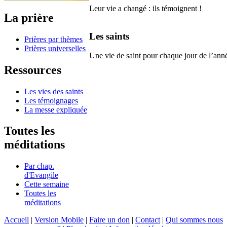
Leur vie a changé : ils témoignent !
La prière
Les saints
Prières par thèmes
Prières universelles
Une vie de saint pour chaque jour de l’ann
Ressources
Les vies des saints
Les témoignages
La messe expliquée
Toutes les
méditations
Par chap.
d'Evangile
Cette semaine
Toutes les
méditations
Accueil
|
Version Mobile
|
Faire un don
|
Contact
|
Qui sommes nous