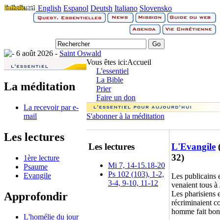
English
Espanol
Deutsh
Italiano
Slovensko
6 août 2026 -
Saint Oswald
Vous êtes ici:
Accueil
L'essentiel
La Bible
La méditation
Prier
Faire un don
La recevoir par e-
mail
S'abonner à la méditation
Les lectures
Les lectures
L'Evangile
32)
1ère lecture
Mi 7, 14-15.18-20
Psaume
Ps 102 (103), 1-2,
Evangile
Les publicains 
3-4, 9-10, 11-12
venaient tous à 
Les pharisiens e
Approfondir
récriminaient co
homme fait bon 
L'homélie du jour