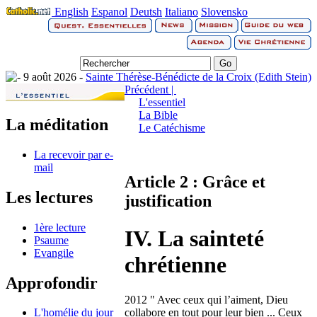
English
Espanol
Deutsh
Italiano
Slovensko
9 août 2026 -
Sainte Thérèse-Bénédicte de la Croix (Edith Stein)
Précédent |
L'essentiel
La Bible
La méditation
Le Catéchisme
La recevoir par e-
mail
Article 2 : Grâce et
Les lectures
justification
1ère lecture
IV. La sainteté
Psaume
Evangile
chrétienne
Approfondir
2012 " Avec ceux qui l’aiment, Dieu
collabore en tout pour leur bien ... Ceux
L'homélie du jour