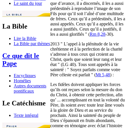
que d’avance, il a discernés, il les a aussi
Le saint du jour
prédestinés à reproduire l’image de son
Fils pour qu’il soit l’aîné d’une multitude
de frères. Ceux qu’il a prédestinés, il les a
aussi appelés. Ceux qu’il a appelés, il les
La Bible
a aussi justifiés. Ceux qu’il a justifiés, il
les a aussi glorifiés " (
Rm 8,28
-30).
Lire la Bible
La Bible par thèmes
2013 " L’appel à la plénitude de la vie
chrétienne et à la perfection de la charité
s’adresse à tous ceux qui croient au
Ce que dit le
Christ, quels que soient leur rang et leur
Pape
état " (LG 40). Tous sont appelés à la
sainteté : " Soyez parfaits comme votre
Père céleste est parfait " (
Mt 5,48
) :
Encycliques
Homélies
Les fidèles doivent appliquer les forces
Autres documents
qu’ils ont reçues selon la mesure du don
pontificaux
du Christ, à obtenir cette perfection, afin
qu’ ... accomplissant en tout la volonté du
Le Catéchisme
Père, ils soient avec toute leur âme voués
à la gloire de Dieu et au service du
prochain. Ainsi la sainteté du peuple de
Texte intégral
Dieu s’épanouit en fruits abondants,
comme en témoigne avec éclat l’histoire