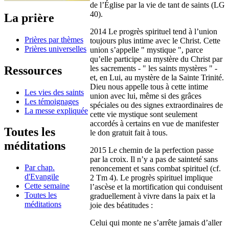
de l’Église par la vie de tant de saints (LG
40).
La prière
2014 Le progrès spirituel tend à l’union
Prières par thèmes
toujours plus intime avec le Christ. Cette
Prières universelles
union s’appelle " mystique ", parce
qu’elle participe au mystère du Christ par
Ressources
les sacrements - " les saints mystères " -
et, en Lui, au mystère de la Sainte Trinité.
Dieu nous appelle tous à cette intime
Les vies des saints
union avec lui, même si des grâces
Les témoignages
spéciales ou des signes extraordinaires de
La messe expliquée
cette vie mystique sont seulement
accordés à certains en vue de manifester
Toutes les
le don gratuit fait à tous.
méditations
2015 Le chemin de la perfection passe
par la croix. Il n’y a pas de sainteté sans
Par chap.
renoncement et sans combat spirituel (cf.
d'Evangile
2 Tm 4). Le progrès spirituel implique
Cette semaine
l’ascèse et la mortification qui conduisent
Toutes les
graduellement à vivre dans la paix et la
méditations
joie des béatitudes :
Celui qui monte ne s’arrête jamais d’aller