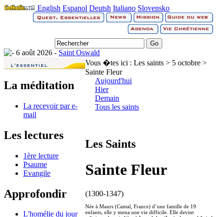
English
Espanol
Deutsh
Italiano
Slovensko
6 août 2026 -
Saint Oswald
Vous �tes ici :
Les saints > 5 octobre >
Sainte Fleur
Aujourd'hui
La méditation
Hier
Demain
La recevoir par e-
Tous les saints
mail
Les lectures
Les Saints
1ère lecture
Psaume
Sainte Fleur
Evangile
Approfondir
(1300-1347)
Née à Maurs (Cantal, France) d’une famille de 19
enfants, elle y mena une vie difficile. Elle devint
L'homélie du jour