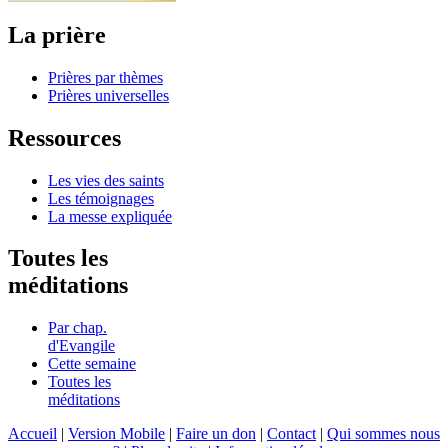
La prière
Prières par thèmes
Prières universelles
Ressources
Les vies des saints
Les témoignages
La messe expliquée
Toutes les
méditations
Par chap.
d'Evangile
Cette semaine
Toutes les
méditations
Accueil
|
Version Mobile
|
Faire un don
|
Contact
|
Qui sommes nous