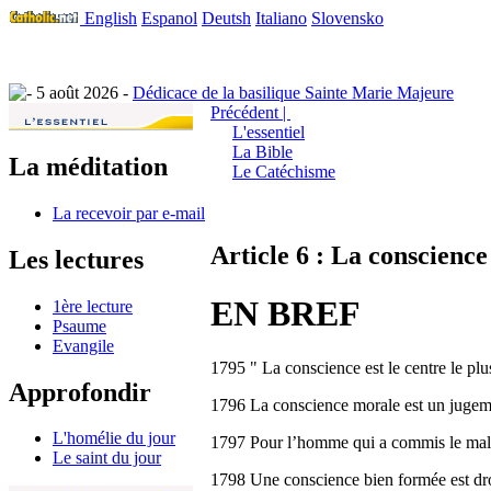
English
Espanol
Deutsh
Italiano
Slovensko
5 août 2026 -
Dédicace de la basilique Sainte Marie Majeure
Précédent |
L'essentiel
La Bible
La méditation
Le Catéchisme
La recevoir par e-mail
Article 6 : La conscienc
Les lectures
EN BREF
1ère lecture
Psaume
Evangile
1795 " La conscience est le centre le plus
Approfondir
1796 La conscience morale est un jugemen
L'homélie du jour
1797 Pour l’homme qui a commis le mal, 
Le saint du jour
1798 Une conscience bien formée est droi