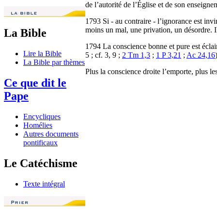
de l’autorité de l’Église et de son enseign
1793 Si - au contraire - l’ignorance est inv
moins un mal, une privation, un désordre. Il
La Bible
1794 La conscience bonne et pure est éclai
Lire la Bible
5 ; cf. 3, 9 ;
2 Tm 1,3
;
1 P 3,21
;
Ac 24,16
La Bible par thèmes
Plus la conscience droite l’emporte, plus l
Ce que dit le
Pape
Encycliques
Homélies
Autres documents
pontificaux
Le Catéchisme
Texte intégral