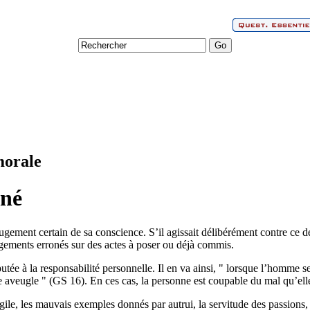
morale
oné
ugement certain de sa conscience. S’il agissait délibérément contre ce d
ugements erronés sur des actes à poser ou déjà commis.
ée à la responsabilité personnelle. Il en va ainsi, " lorsque l’homme se 
 aveugle " (GS 16). En ces cas, la personne est coupable du mal qu’el
le, les mauvais exemples donnés par autrui, la servitude des passions,