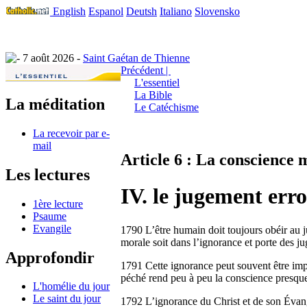
English
Espanol
Deutsh
Italiano
Slovensko
7 août 2026 -
Saint Gaétan de Thienne
Précédent |
L'essentiel
La Bible
La méditation
Le Catéchisme
La recevoir par e-
mail
Article 6 : La conscience 
Les lectures
IV. le jugement err
1ère lecture
Psaume
Evangile
1790 L’être humain doit toujours obéir au j
morale soit dans l’ignorance et porte des j
Approfondir
1791 Cette ignorance peut souvent être imput
péché rend peu à peu la conscience presque
L'homélie du jour
Le saint du jour
1792 L’ignorance du Christ et de son Évangi