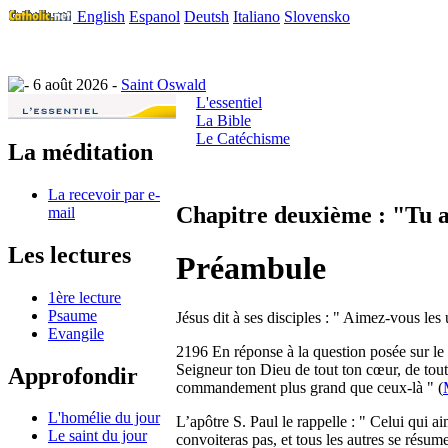
English
Espanol
Deutsh
Italiano
Slovensko
6 août 2026 -
Saint Oswald
L'essentiel
La Bible
Le Catéchisme
La méditation
La recevoir par e-
Chapitre deuxième : "Tu 
mail
Les lectures
Préambule
1ère lecture
Psaume
Jésus dit à ses disciples : " Aimez-vous les
Evangile
2196 En réponse à la question posée sur le 
Seigneur ton Dieu de tout ton cœur, de toute
Approfondir
commandement plus grand que ceux-là " (
L'homélie du jour
L’apôtre S. Paul le rappelle : " Celui qui ai
Le saint du jour
convoiteras pas, et tous les autres se résum