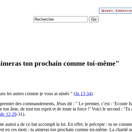
aimeras ton prochain comme toi-même"
 uns les autres comme je vous ai aimés " (
Jn 13,34
).
premier des commandements, Jésus dit : " Le premier, c’est : ‘Ecoute Isr
 ton âme, de tout ton esprit et de toute ta force !’ Voici le second : ‘
Mc 12,29
-31).
me autrui a de ce fait accompli la loi. En effet, le précepte : tu ne commet
ent en ces mots : tu aimeras ton prochain comme toi-même. La charité ne f