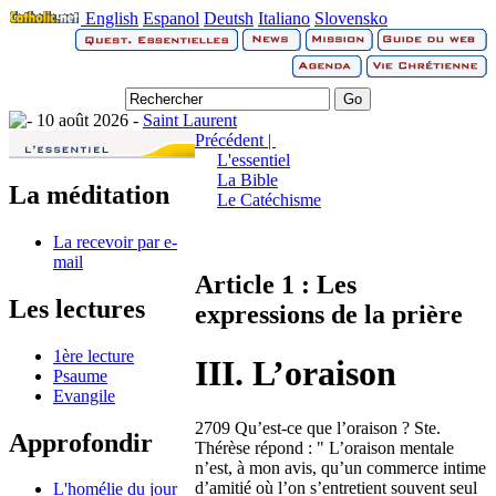
English
Espanol
Deutsh
Italiano
Slovensko
10 août 2026 -
Saint Laurent
Précédent |
L'essentiel
La Bible
La méditation
Le Catéchisme
La recevoir par e-
mail
Article 1 : Les
Les lectures
expressions de la prière
1ère lecture
III. L’oraison
Psaume
Evangile
2709 Qu’est-ce que l’oraison ? Ste.
Approfondir
Thérèse répond : " L’oraison mentale
n’est, à mon avis, qu’un commerce intime
d’amitié où l’on s’entretient souvent seul
L'homélie du jour