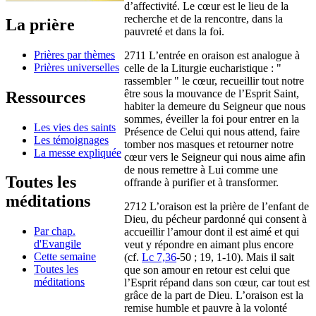
d’affectivité. Le cœur est le lieu de la
recherche et de la rencontre, dans la
La prière
pauvreté et dans la foi.
Prières par thèmes
2711 L’entrée en oraison est analogue à
Prières universelles
celle de la Liturgie eucharistique : "
rassembler " le cœur, recueillir tout notre
être sous la mouvance de l’Esprit Saint,
Ressources
habiter la demeure du Seigneur que nous
sommes, éveiller la foi pour entrer en la
Les vies des saints
Présence de Celui qui nous attend, faire
Les témoignages
tomber nos masques et retourner notre
La messe expliquée
cœur vers le Seigneur qui nous aime afin
de nous remettre à Lui comme une
Toutes les
offrande à purifier et à transformer.
méditations
2712 L’oraison est la prière de l’enfant de
Dieu, du pécheur pardonné qui consent à
Par chap.
accueillir l’amour dont il est aimé et qui
d'Evangile
veut y répondre en aimant plus encore
Cette semaine
(cf.
Lc 7,36
-50 ; 19, 1-10). Mais il sait
Toutes les
que son amour en retour est celui que
méditations
l’Esprit répand dans son cœur, car tout est
grâce de la part de Dieu. L’oraison est la
remise humble et pauvre à la volonté