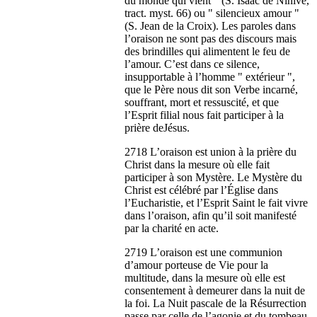
du monde qui vient " (S. Isaac de Ninive,
tract. myst. 66) ou " silencieux amour "
(S. Jean de la Croix). Les paroles dans
l’oraison ne sont pas des discours mais
des brindilles qui alimentent le feu de
l’amour. C’est dans ce silence,
insupportable à l’homme " extérieur ",
que le Père nous dit son Verbe incarné,
souffrant, mort et ressuscité, et que
l’Esprit filial nous fait participer à la
prière deJésus.
2718 L’oraison est union à la prière du
Christ dans la mesure où elle fait
participer à son Mystère. Le Mystère du
Christ est célébré par l’Église dans
l’Eucharistie, et l’Esprit Saint le fait vivre
dans l’oraison, afin qu’il soit manifesté
par la charité en acte.
2719 L’oraison est une communion
d’amour porteuse de Vie pour la
multitude, dans la mesure où elle est
consentement à demeurer dans la nuit de
la foi. La Nuit pascale de la Résurrection
passe par celle de l’agonie et du tombeau.