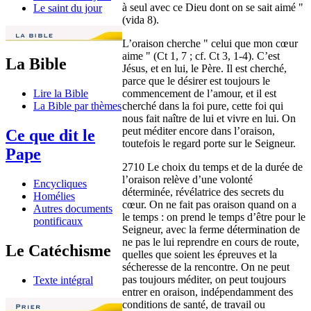
à seul avec ce Dieu dont on se sait aimé "
Le saint du jour
(vida 8).
L’oraison cherche " celui que mon cœur
aime " (Ct 1, 7 ; cf. Ct 3, 1-4). C’est
La Bible
Jésus, et en lui, le Père. Il est cherché,
parce que le désirer est toujours le
commencement de l’amour, et il est
Lire la Bible
cherché dans la foi pure, cette foi qui
La Bible par thèmes
nous fait naître de lui et vivre en lui. On
peut méditer encore dans l’oraison,
Ce que dit le
toutefois le regard porte sur le Seigneur.
Pape
2710 Le choix du temps et de la durée de
l’oraison relève d’une volonté
Encycliques
déterminée, révélatrice des secrets du
Homélies
cœur. On ne fait pas oraison quand on a
Autres documents
le temps : on prend le temps d’être pour le
pontificaux
Seigneur, avec la ferme détermination de
ne pas le lui reprendre en cours de route,
Le Catéchisme
quelles que soient les épreuves et la
sécheresse de la rencontre. On ne peut
pas toujours méditer, on peut toujours
Texte intégral
entrer en oraison, indépendamment des
conditions de santé, de travail ou