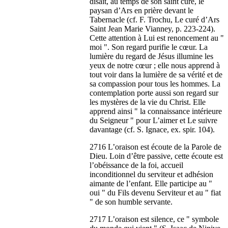
disait, au temps de son saint curé, le
paysan d’Ars en prière devant le
Tabernacle (cf. F. Trochu, Le curé d’Ars
Saint Jean Marie Vianney, p. 223-224).
Cette attention à Lui est renoncement au "
moi ". Son regard purifie le cœur. La
lumière du regard de Jésus illumine les
yeux de notre cœur ; elle nous apprend à
tout voir dans la lumière de sa vérité et de
sa compassion pour tous les hommes. La
contemplation porte aussi son regard sur
les mystères de la vie du Christ. Elle
apprend ainsi " la connaissance intérieure
du Seigneur " pour L’aimer et Le suivre
davantage (cf. S. Ignace, ex. spir. 104).
2716 L’oraison est écoute de la Parole de
Dieu. Loin d’être passive, cette écoute est
l’obéissance de la foi, accueil
inconditionnel du serviteur et adhésion
aimante de l’enfant. Elle participe au "
oui " du Fils devenu Serviteur et au " fiat
" de son humble servante.
2717 L’oraison est silence, ce " symbole