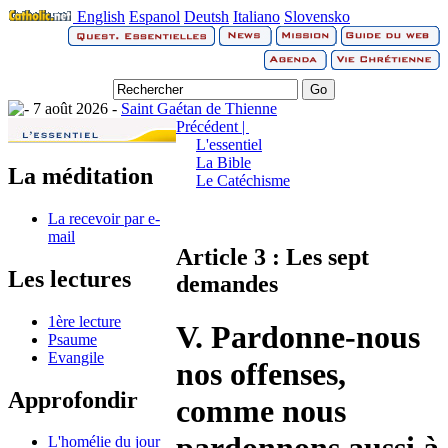
English
Espanol
Deutsh
Italiano
Slovensko
7 août 2026 -
Saint Gaétan de Thienne
Précédent |
L'essentiel
La Bible
La méditation
Le Catéchisme
La recevoir par e-
mail
Article 3 : Les sept
Les lectures
demandes
1ère lecture
V. Pardonne-nous
Psaume
Evangile
nos offenses,
Approfondir
comme nous
L'homélie du jour