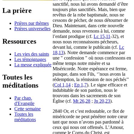
sanctifié, nous lui avons demandé d’être
La prière
toujours plus sanctifiés. Mais, bien que
revêtus de la robe baptismale, nous ne
cessons de pécher, de nous détourner de
Prières par thèmes
Dieu. Maintenant, dans cette nouvelle
Prières universelles
demande, nous revenons à lui, comme
l’enfant prodigue (cf.
Lc 15,11
-32), et
Ressources
nous nous reconnaissons pécheurs,
devant lui, comme le publicain (cf.
Lc
18,13
). Notre demande commence par
Les vies des saints
une " confession " où nous confessons en
Les témoignages
même temps notre misère et sa
La messe expliquée
Miséricorde. Notre espérance est ferme,
puisque, dans son Fils, ‘’nous avons la
Toutes les
rédemption, la rémission de nos péchés’’
méditations
(
Col 1,14
;
Ep 1,7
). Le signe efficace et
indubitable de son pardon, nous le
trouvons dans les sacrements de son
Par chap.
Église (cf.
Mt 26,28
;
Jn 20,23
).
d'Evangile
Cette semaine
2840 Or, et c’est redoutable, ce flot de
Toutes les
miséricorde ne peut pénétrer notre cœur
méditations
tant que nous n’avons pas pardonné à
ceux qui nous ont offensés. L’Amour,
comme le Corps du Christ, est