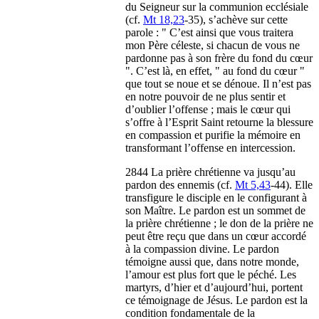
du Seigneur sur la communion ecclésiale
(cf.
Mt 18,23
-35), s’achève sur cette
parole : " C’est ainsi que vous traitera
mon Père céleste, si chacun de vous ne
pardonne pas à son frère du fond du cœur
". C’est là, en effet, " au fond du cœur "
que tout se noue et se dénoue. Il n’est pas
en notre pouvoir de ne plus sentir et
d’oublier l’offense ; mais le cœur qui
s’offre à l’Esprit Saint retourne la blessure
en compassion et purifie la mémoire en
transformant l’offense en intercession.
2844 La prière chrétienne va jusqu’au
pardon des ennemis (cf.
Mt 5,43
-44). Elle
transfigure le disciple en le configurant à
son Maître. Le pardon est un sommet de
la prière chrétienne ; le don de la prière ne
peut être reçu que dans un cœur accordé
à la compassion divine. Le pardon
témoigne aussi que, dans notre monde,
l’amour est plus fort que le péché. Les
martyrs, d’hier et d’aujourd’hui, portent
ce témoignage de Jésus. Le pardon est la
condition fondamentale de la