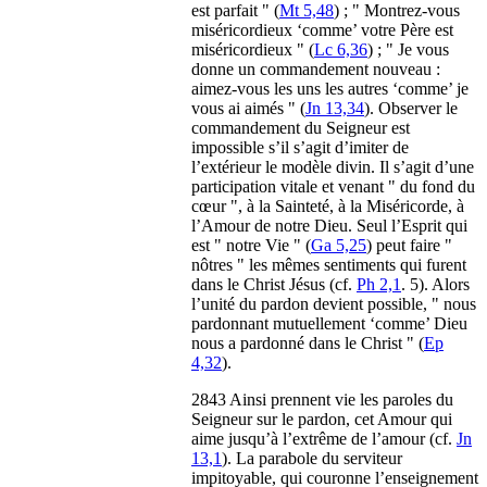
est parfait " (
Mt 5,48
) ; " Montrez-vous
miséricordieux ‘comme’ votre Père est
miséricordieux " (
Lc 6,36
) ; " Je vous
donne un commandement nouveau :
aimez-vous les uns les autres ‘comme’ je
vous ai aimés " (
Jn 13,34
). Observer le
commandement du Seigneur est
impossible s’il s’agit d’imiter de
l’extérieur le modèle divin. Il s’agit d’une
participation vitale et venant " du fond du
cœur ", à la Sainteté, à la Miséricorde, à
l’Amour de notre Dieu. Seul l’Esprit qui
est " notre Vie " (
Ga 5,25
) peut faire "
nôtres " les mêmes sentiments qui furent
dans le Christ Jésus (cf.
Ph 2,1
. 5). Alors
l’unité du pardon devient possible, " nous
pardonnant mutuellement ‘comme’ Dieu
nous a pardonné dans le Christ " (
Ep
4,32
).
2843 Ainsi prennent vie les paroles du
Seigneur sur le pardon, cet Amour qui
aime jusqu’à l’extrême de l’amour (cf.
Jn
13,1
). La parabole du serviteur
impitoyable, qui couronne l’enseignement