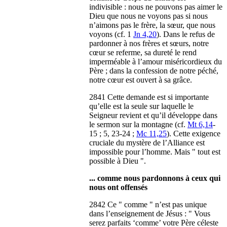
indivisible : nous ne pouvons pas aimer le
Dieu que nous ne voyons pas si nous
n’aimons pas le frère, la sœur, que nous
voyons (cf. 1
Jn 4,20
). Dans le refus de
pardonner à nos frères et sœurs, notre
cœur se referme, sa dureté le rend
imperméable à l’amour miséricordieux du
Père ; dans la confession de notre péché,
notre cœur est ouvert à sa grâce.
2841 Cette demande est si importante
qu’elle est la seule sur laquelle le
Seigneur revient et qu’il développe dans
le sermon sur la montagne (cf.
Mt 6,14
-
15 ; 5, 23-24 ;
Mc 11,25
). Cette exigence
cruciale du mystère de l’Alliance est
impossible pour l’homme. Mais " tout est
possible à Dieu ".
... comme nous pardonnons à ceux qui
nous ont offensés
2842 Ce " comme " n’est pas unique
dans l’enseignement de Jésus : " Vous
serez parfaits ‘comme’ votre Père céleste