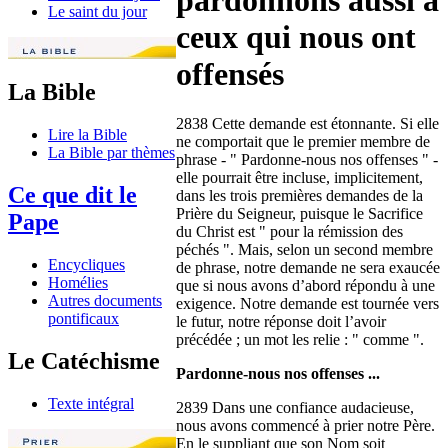
pardonnons aussi à
Le saint du jour
ceux qui nous ont
offensés
La Bible
2838 Cette demande est étonnante. Si elle
Lire la Bible
ne comportait que le premier membre de
La Bible par thèmes
phrase - " Pardonne-nous nos offenses " -
elle pourrait être incluse, implicitement,
Ce que dit le
dans les trois premières demandes de la
Prière du Seigneur, puisque le Sacrifice
Pape
du Christ est " pour la rémission des
péchés ". Mais, selon un second membre
Encycliques
de phrase, notre demande ne sera exaucée
Homélies
que si nous avons d’abord répondu à une
Autres documents
exigence. Notre demande est tournée vers
pontificaux
le futur, notre réponse doit l’avoir
précédée ; un mot les relie : " comme ".
Le Catéchisme
Pardonne-nous nos offenses ...
Texte intégral
2839 Dans une confiance audacieuse,
nous avons commencé à prier notre Père.
En le suppliant que son Nom soit