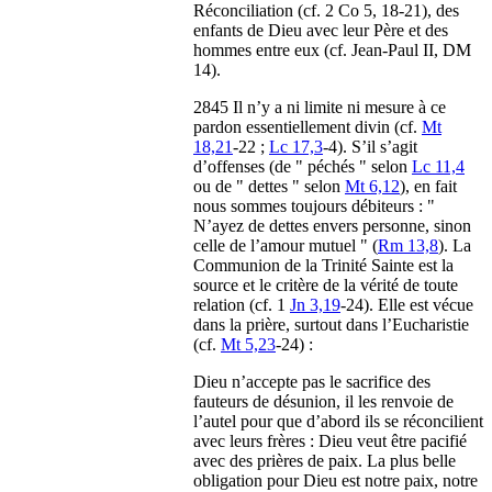
Réconciliation (cf. 2 Co 5, 18-21), des
enfants de Dieu avec leur Père et des
hommes entre eux (cf. Jean-Paul II, DM
14).
2845 Il n’y a ni limite ni mesure à ce
pardon essentiellement divin (cf.
Mt
18,21
-22 ;
Lc 17,3
-4). S’il s’agit
d’offenses (de " péchés " selon
Lc 11,4
ou de " dettes " selon
Mt 6,12
), en fait
nous sommes toujours débiteurs : "
N’ayez de dettes envers personne, sinon
celle de l’amour mutuel " (
Rm 13,8
). La
Communion de la Trinité Sainte est la
source et le critère de la vérité de toute
relation (cf. 1
Jn 3,19
-24). Elle est vécue
dans la prière, surtout dans l’Eucharistie
(cf.
Mt 5,23
-24) :
Dieu n’accepte pas le sacrifice des
fauteurs de désunion, il les renvoie de
l’autel pour que d’abord ils se réconcilient
avec leurs frères : Dieu veut être pacifié
avec des prières de paix. La plus belle
obligation pour Dieu est notre paix, notre