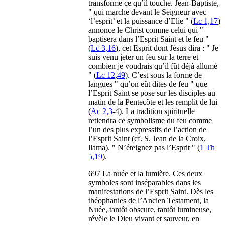
transforme ce qu’il touche. Jean-Baptiste,
" qui marche devant le Seigneur avec
‘l’esprit’ et la puissance d’Elie " (
Lc 1,17
)
annonce le Christ comme celui qui "
baptisera dans l’Esprit Saint et le feu "
(
Lc 3,16
), cet Esprit dont Jésus dira : " Je
suis venu jeter un feu sur la terre et
combien je voudrais qu’il fût déjà allumé
" (
Lc 12,49
). C’est sous la forme de
langues " qu’on eût dites de feu " que
l’Esprit Saint se pose sur les disciples au
matin de la Pentecôte et les remplit de lui
(
Ac 2,3
-4). La tradition spirituelle
retiendra ce symbolisme du feu comme
l’un des plus expressifs de l’action de
l’Esprit Saint (cf. S. Jean de la Croix,
llama). " N’éteignez pas l’Esprit " (
1 Th
5,19
).
697 La nuée et la lumière. Ces deux
symboles sont inséparables dans les
manifestations de l’Esprit Saint. Dès les
théophanies de l’Ancien Testament, la
Nuée, tantôt obscure, tantôt lumineuse,
révèle le Dieu vivant et sauveur, en