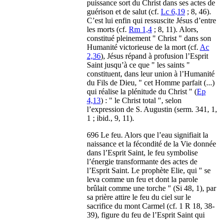
puissance sort du Christ dans ses actes de
guérison et de salut (cf.
Lc 6,19
; 8, 46).
C’est lui enfin qui ressuscite Jésus d’entre
les morts (cf.
Rm 1,4
; 8, 11). Alors,
constitué pleinement " Christ " dans son
Humanité victorieuse de la mort (cf.
Ac
2,36
), Jésus répand à profusion l’Esprit
Saint jusqu’à ce que " les saints "
constituent, dans leur union à l’Humanité
du Fils de Dieu, " cet Homme parfait (...)
qui réalise la plénitude du Christ " (
Ep
4,13
) : " le Christ total ", selon
l’expression de S. Augustin (serm. 341, 1,
1 ; ibid., 9, 11).
696 Le feu. Alors que l’eau signifiait la
naissance et la fécondité de la Vie donnée
dans l’Esprit Saint, le feu symbolise
l’énergie transformante des actes de
l’Esprit Saint. Le prophète Elie, qui " se
leva comme un feu et dont la parole
brûlait comme une torche " (Si 48, 1), par
sa prière attire le feu du ciel sur le
sacrifice du mont Carmel (cf. 1 R 18, 38-
39), figure du feu de l’Esprit Saint qui