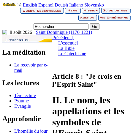
English
Espanol
Deutsh
Italiano
Slovensko
8 août 2026 -
Saint Dominique (1170-1221)
Précédent |
L'essentiel
La Bible
La méditation
Le Catéchisme
La recevoir par e-
mail
Article 8 : "Je crois en
Les lectures
l’Esprit Saint"
1ère lecture
II. Le nom, les
Psaume
Evangile
appellations et les
Approfondir
symboles de
L'homélie du jour