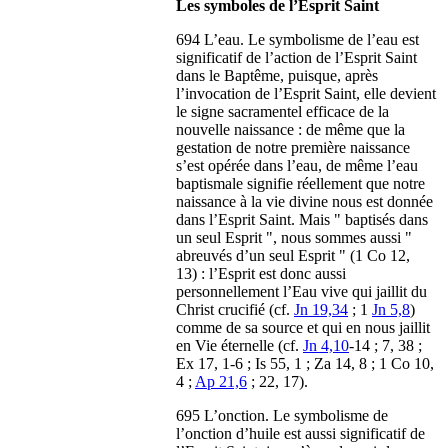
Les symboles de l’Esprit Saint
694 L’eau. Le symbolisme de l’eau est
significatif de l’action de l’Esprit Saint
dans le Baptême, puisque, après
l’invocation de l’Esprit Saint, elle devient
le signe sacramentel efficace de la
nouvelle naissance : de même que la
gestation de notre première naissance
s’est opérée dans l’eau, de même l’eau
baptismale signifie réellement que notre
naissance à la vie divine nous est donnée
dans l’Esprit Saint. Mais " baptisés dans
un seul Esprit ", nous sommes aussi "
abreuvés d’un seul Esprit " (1 Co 12,
13) : l’Esprit est donc aussi
personnellement l’Eau vive qui jaillit du
Christ crucifié (cf.
Jn 19,34
; 1
Jn 5,8
)
comme de sa source et qui en nous jaillit
en Vie éternelle (cf.
Jn 4,10
-14 ; 7, 38 ;
Ex 17, 1-6 ; Is 55, 1 ; Za 14, 8 ; 1 Co 10,
4 ;
Ap 21,6
; 22, 17).
695 L’onction. Le symbolisme de
l’onction d’huile est aussi significatif de