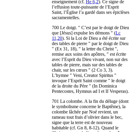
enseignement (cf.
He 6,2
). Ce signe de
l’effusion toute-puissante de l’Esprit
Saint, l’Église l’a gardé dans ses épiclèses
sacramentelles.
700 Le doigt. " C’est par le doigt de Dieu
que [Jésus] expulse les démons " (
Lc
11,20
). Si la Loi de Dieu a été écrite sur
des tables de pierre " par le doigt de Dieu
" (Ex 31, 18), " la lettre du Christ ",
remise aux soins des apôtres, " est écrite
avec l’Esprit du Dieu vivant, non sur des
tables de pierre, mais sur des tables de
chair, sur les cœurs " (2 Co 3, 3).
L’hymne " Veni, Creator Spiritus "
invoque l’Esprit Saint comme " le doigt
de la droite du Père " (In Dominica
Pentecostes, Hymnus ad I et II Vesperas).
701 La colombe. A la fin du déluge (dont
le symbolisme concerne le Baptême), la
colombe lâchée par Noé revient, un
rameau tout frais d’olivier dans le bec,
signe que la terre est de nouveau
habitable (cf. Gn 8, 8-12). Quand le