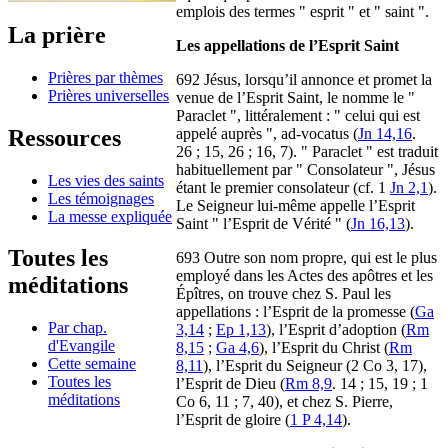
emplois des termes " esprit " et " saint ".
La prière
Les appellations de l’Esprit Saint
Prières par thèmes
692 Jésus, lorsqu’il annonce et promet la
Prières universelles
venue de l’Esprit Saint, le nomme le "
Paraclet ", littéralement : " celui qui est
Ressources
appelé auprès ", ad-vocatus (
Jn 14,16
.
26 ; 15, 26 ; 16, 7). " Paraclet " est traduit
habituellement par " Consolateur ", Jésus
Les vies des saints
étant le premier consolateur (cf. 1
Jn 2,1
).
Les témoignages
Le Seigneur lui-même appelle l’Esprit
La messe expliquée
Saint " l’Esprit de Vérité " (
Jn 16,13
).
Toutes les
693 Outre son nom propre, qui est le plus
employé dans les Actes des apôtres et les
méditations
Épîtres, on trouve chez S. Paul les
appellations : l’Esprit de la promesse (
Ga
Par chap.
3,14
;
Ep 1,13
), l’Esprit d’adoption (
Rm
d'Evangile
8,15
;
Ga 4,6
), l’Esprit du Christ (
Rm
Cette semaine
8,11
), l’Esprit du Seigneur (2 Co 3, 17),
Toutes les
l’Esprit de Dieu (
Rm 8,9
. 14 ; 15, 19 ; 1
méditations
Co 6, 11 ; 7, 40), et chez S. Pierre,
l’Esprit de gloire (
1 P 4,14
).