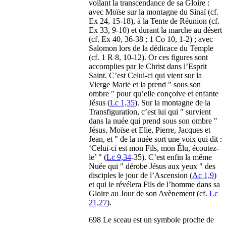
voilant la transcendance de sa Gloire :
avec Moïse sur la montagne du Sinaï (cf.
Ex 24, 15-18), à la Tente de Réunion (cf.
Ex 33, 9-10) et durant la marche au désert
(cf. Ex 40, 36-38 ; 1 Co 10, 1-2) ; avec
Salomon lors de la dédicace du Temple
(cf. 1 R 8, 10-12). Or ces figures sont
accomplies par le Christ dans l’Esprit
Saint. C’est Celui-ci qui vient sur la
Vierge Marie et la prend " sous son
ombre " pour qu’elle conçoive et enfante
Jésus (
Lc 1,35
). Sur la montagne de la
Transfiguration, c’est lui qui " survient
dans la nuée qui prend sous son ombre "
Jésus, Moïse et Elie, Pierre, Jacques et
Jean, et " de la nuée sort une voix qui dit :
‘Celui-ci est mon Fils, mon Élu, écoutez-
le’ " (
Lc 9,34
-35). C’est enfin la même
Nuée qui " dérobe Jésus aux yeux " des
disciples le jour de l’Ascension (
Ac 1,9
)
et qui le révélera Fils de l’homme dans sa
Gloire au Jour de son Avènement (cf.
Lc
21,27
).
698 Le sceau est un symbole proche de