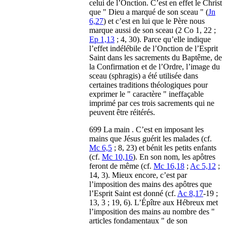
celui de l’Onction. C’est en effet le Christ
que " Dieu a marqué de son sceau " (
Jn
6,27
) et c’est en lui que le Père nous
marque aussi de son sceau (2 Co 1, 22 ;
Ep 1,13
; 4, 30). Parce qu’elle indique
l’effet indélébile de l’Onction de l’Esprit
Saint dans les sacrements du Baptême, de
la Confirmation et de l’Ordre, l’image du
sceau (sphragis) a été utilisée dans
certaines traditions théologiques pour
exprimer le " caractère " ineffaçable
imprimé par ces trois sacrements qui ne
peuvent être réitérés.
699 La main . C’est en imposant les
mains que Jésus guérit les malades (cf.
Mc 6,5
; 8, 23) et bénit les petits enfants
(cf.
Mc 10,16
). En son nom, les apôtres
feront de même (cf.
Mc 16,18
;
Ac 5,12
;
14, 3). Mieux encore, c’est par
l’imposition des mains des apôtres que
l’Esprit Saint est donné (cf.
Ac 8,17
-19 ;
13, 3 ; 19, 6). L’Épître aux Hébreux met
l’imposition des mains au nombre des "
articles fondamentaux " de son