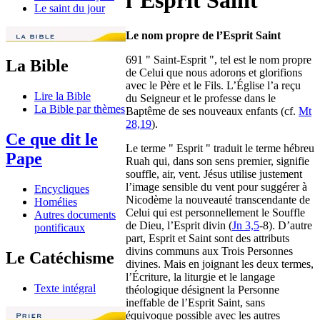
l’Esprit Saint
Le saint du jour
Le nom propre de l’Esprit Saint
691 " Saint-Esprit ", tel est le nom propre
La Bible
de Celui que nous adorons et glorifions
avec le Père et le Fils. L’Église l’a reçu
Lire la Bible
du Seigneur et le professe dans le
La Bible par thèmes
Baptême de ses nouveaux enfants (cf.
Mt
28,19
).
Ce que dit le
Le terme " Esprit " traduit le terme hébreu
Pape
Ruah qui, dans son sens premier, signifie
souffle, air, vent. Jésus utilise justement
l’image sensible du vent pour suggérer à
Encycliques
Nicodème la nouveauté transcendante de
Homélies
Celui qui est personnellement le Souffle
Autres documents
de Dieu, l’Esprit divin (
Jn 3,5
-8). D’autre
pontificaux
part, Esprit et Saint sont des attributs
divins communs aux Trois Personnes
Le Catéchisme
divines. Mais en joignant les deux termes,
l’Écriture, la liturgie et le langage
Texte intégral
théologique désignent la Personne
ineffable de l’Esprit Saint, sans
équivoque possible avec les autres