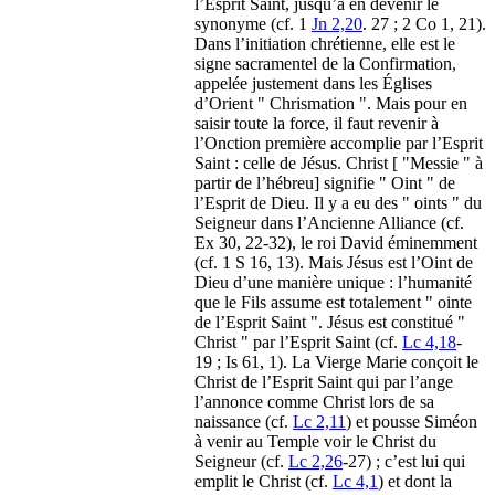
l’Esprit Saint, jusqu’à en devenir le
synonyme (cf. 1
Jn 2,20
. 27 ; 2 Co 1, 21).
Dans l’initiation chrétienne, elle est le
signe sacramentel de la Confirmation,
appelée justement dans les Églises
d’Orient " Chrismation ". Mais pour en
saisir toute la force, il faut revenir à
l’Onction première accomplie par l’Esprit
Saint : celle de Jésus. Christ [ "Messie " à
partir de l’hébreu] signifie " Oint " de
l’Esprit de Dieu. Il y a eu des " oints " du
Seigneur dans l’Ancienne Alliance (cf.
Ex 30, 22-32), le roi David éminemment
(cf. 1 S 16, 13). Mais Jésus est l’Oint de
Dieu d’une manière unique : l’humanité
que le Fils assume est totalement " ointe
de l’Esprit Saint ". Jésus est constitué "
Christ " par l’Esprit Saint (cf.
Lc 4,18
-
19 ; Is 61, 1). La Vierge Marie conçoit le
Christ de l’Esprit Saint qui par l’ange
l’annonce comme Christ lors de sa
naissance (cf.
Lc 2,11
) et pousse Siméon
à venir au Temple voir le Christ du
Seigneur (cf.
Lc 2,26
-27) ; c’est lui qui
emplit le Christ (cf.
Lc 4,1
) et dont la