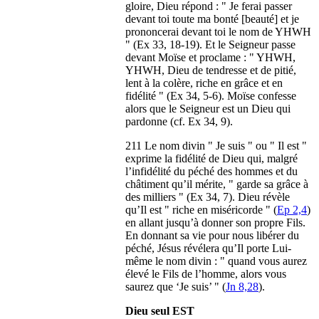
gloire, Dieu répond : " Je ferai passer
devant toi toute ma bonté [beauté] et je
prononcerai devant toi le nom de YHWH
" (Ex 33, 18-19). Et le Seigneur passe
devant Moïse et proclame : " YHWH,
YHWH, Dieu de tendresse et de pitié,
lent à la colère, riche en grâce et en
fidélité " (Ex 34, 5-6). Moïse confesse
alors que le Seigneur est un Dieu qui
pardonne (cf. Ex 34, 9).
211 Le nom divin " Je suis " ou " Il est "
exprime la fidélité de Dieu qui, malgré
l’infidélité du péché des hommes et du
châtiment qu’il mérite, " garde sa grâce à
des milliers " (Ex 34, 7). Dieu révèle
qu’Il est " riche en miséricorde " (
Ep 2,4
)
en allant jusqu’à donner son propre Fils.
En donnant sa vie pour nous libérer du
péché, Jésus révélera qu’Il porte Lui-
même le nom divin : " quand vous aurez
élevé le Fils de l’homme, alors vous
saurez que ‘Je suis’ " (
Jn 8,28
).
Dieu seul EST