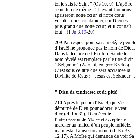
toi je suis le Saint " (Os 10, 9). L’apôtre
Jean dira de même : " Devant Lui nous
apaiseront notre cœur, si notre cœur
venait à nous condamner, car Dieu est
plus grand que notre cœur, et Il connaît
tout " (1
Jn 3,19
-20).
209 Par respect pour sa sainteté, le peuple
d’Israël ne prononce pas le nom de Dieu.
Dans la lecture de l’Écriture Sainte le
nom révélé est remplacé par le titre divin
" Seigneur " (Adonaï, en grec Kyrios).
C’est sous ce titre que sera acclamée la
Divinité de Jésus : " Jésus est Seigneur ".
" Dieu de tendresse et de pitié "
210 Après le péché d’Israël, qui s’est
détourné de Dieu pour adorer le veau
d’or (cf. Ex 32), Dieu écoute
l’intercession de Moïse et accepte de
marcher au milieu d’un peuple infidèle,
manifestant ainsi son amour (cf. Ex 33,
12-17). A Moïse qui demande de voir Sa