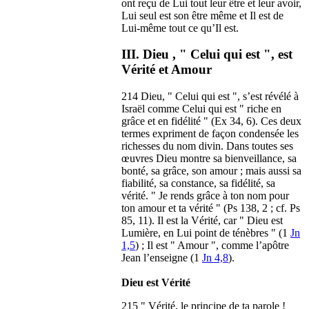
ont reçu de Lui tout leur être et leur avoir,
Lui seul est son être même et Il est de
Lui-même tout ce qu’Il est.
III. Dieu , " Celui qui est ", est
Vérité et Amour
214 Dieu, " Celui qui est ", s’est révélé à
Israël comme Celui qui est " riche en
grâce et en fidélité " (Ex 34, 6). Ces deux
termes expriment de façon condensée les
richesses du nom divin. Dans toutes ses
œuvres Dieu montre sa bienveillance, sa
bonté, sa grâce, son amour ; mais aussi sa
fiabilité, sa constance, sa fidélité, sa
vérité. " Je rends grâce à ton nom pour
ton amour et ta vérité " (Ps 138, 2 ; cf. Ps
85, 11). Il est la Vérité, car " Dieu est
Lumière, en Lui point de ténèbres " (1
Jn
1,5
) ; Il est " Amour ", comme l’apôtre
Jean l’enseigne (1
Jn 4,8
).
Dieu est Vérité
215 " Vérité, le principe de ta parole !