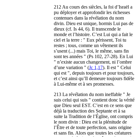
212 Au cours des siècles, la foi d’Israël a
pu déployer et approfondir les richesses
contenues dans la révélation du nom
divin. Dieu est unique, hormis Lui pas de
dieux (cf. Is 44, 6). Il transcende le
monde et l’histoire. C’est Lui qui a fait le
ciel et la terre : " Eux périssent, Toi tu
restes ; tous, comme un vêtement ils
s’usent (...) mais Toi, le même, sans fin
sont tes années " (Ps 102, 27-28). En Lui
" n’existe aucun changement, ni l’ombre
d’une variation " (
Jc 1,17
). Il est " Celui
qui est ", depuis toujours et pour toujours,
et c’est ainsi qu’Il demeure toujours fidèle
à Lui-même et à ses promesses.
213 La révélation du nom ineffable " Je
suis celui qui suis " contient donc la vérité
que Dieu seul EST. C’est en ce sens que
déjà la traduction des Septante et à sa
suite la Tradition de l’Église, ont compris
le nom divin : Dieu est la plénitude de
l’Être et de toute perfection, sans origine
et sans fin. Alors que toutes les créatures