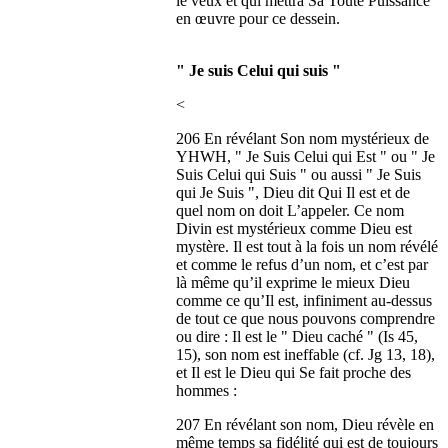
le veux et qui mettra Sa Toute Puissance
en œuvre pour ce dessein.
" Je suis Celui qui suis "
<
206 En révélant Son nom mystérieux de
YHWH, " Je Suis Celui qui Est " ou " Je
Suis Celui qui Suis " ou aussi " Je Suis
qui Je Suis ", Dieu dit Qui Il est et de
quel nom on doit L’appeler. Ce nom
Divin est mystérieux comme Dieu est
mystère. Il est tout à la fois un nom révélé
et comme le refus d’un nom, et c’est par
là même qu’il exprime le mieux Dieu
comme ce qu’Il est, infiniment au-dessus
de tout ce que nous pouvons comprendre
ou dire : Il est le " Dieu caché " (Is 45,
15), son nom est ineffable (cf. Jg 13, 18),
et Il est le Dieu qui Se fait proche des
hommes :
207 En révélant son nom, Dieu révèle en
même temps sa fidélité qui est de toujours