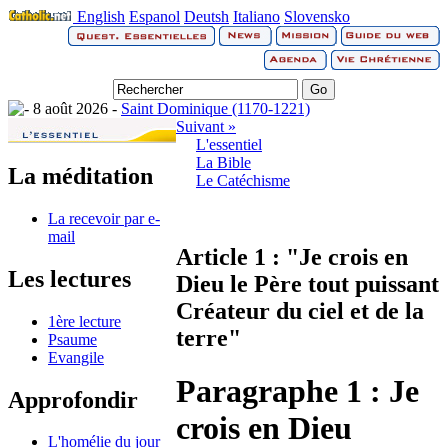
English
Espanol
Deutsh
Italiano
Slovensko
8 août 2026 -
Saint Dominique (1170-1221)
Suivant »
L'essentiel
La Bible
La méditation
Le Catéchisme
La recevoir par e-
mail
Article 1 : "Je crois en
Les lectures
Dieu le Père tout puissant
Créateur du ciel et de la
1ère lecture
terre"
Psaume
Evangile
Paragraphe 1 : Je
Approfondir
crois en Dieu
L'homélie du jour