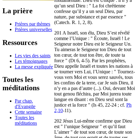
fondamentale. Dieu est Unique : il n’y a
qu’un seul Dieu : " La foi chrétienne
La prière
confesse qu’il y a un seul Dieu, par
nature, par substance et par essence "
(Catech. R. 1, 2, 8).
Prières par thèmes
Prières universelles
201 A Israël, son élu, Dieu S’est révélé
comme l’Unique : " Écoute, Israël ! Le
Ressources
Seigneur notre Dieu est le Seigneur Un.
Tu aimeras le Seigneur ton Dieu de tout
ton cœur, de tout ton être, de toute ta
Les vies des saints
force " (Dt 6, 4-5). Par les prophètes,
Les témoignages
Dieu appelle Israël et toutes les nations à
La messe expliquée
se tourner vers Lui, l’Unique : " Tournez-
vous vers Moi et vous serez sauvés, tous
Toutes les
les confins de la terre, car Je suis Dieu, il
méditations
n’y en a pas d’autre (...). Oui, devant Moi
tout genou fléchira, par Moi jurera toute
langue en disant : en Dieu seul sont la
Par chap.
justice et la force " (Is 45, 22-24 ; cf.
Ph
d'Evangile
2,10
-11).
Cette semaine
Toutes les
202 Jésus Lui-même confirme que Dieu
méditations
est " l’unique Seigneur " et qu’il faut
L’aimer " de tout son cœur, de toute son
âme, de tout son esprit et de toutes ses