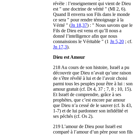
révèle : l’enseignement qui vient de Dieu
est " une doctrine de vérité " (Ml 2, 6).
Quand Il enverra son Fils dans le monde
ce sera " pour rendre témoignage à la
Vérité " (
Jn 18,37
) : " Nous savons que le
Fils de Dieu est venu et qu’Il nous a
donné l’intelligence afin que nous
connaissions le Véritable " (1
Jn 5,20
; cf.
Jn 17,3
).
Dieu est Amour
218 Au cours de son histoire, Israël a pu
découvrir que Dieu n’avait qu’une raison
de s’être révélé à lui et de l’avoir choisi
parmi tous les peuples pour être à lui : son
amour gratuit (cf. Dt 4, 37 ; 7, 8 ; 10, 15).
Et Israël de comprendre, grâce à ses
prophètes, que c’est encore par amour
que Dieu n’a cessé de le sauver (cf. Is 43,
1-7) et de lui pardonner son infidélité et
ses péchés (cf. Os 2).
219 L’amour de Dieu pour Israël est
comparé à l’amour d’un père pour son fils