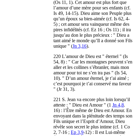
(Os 11, 1). Cet amour est plus fort que
l’amour d’une mère pour ses enfants (cf.
Is 49, 14-15). Dieu aime son Peuple plus
qu’un époux sa bien-aimée (cf. Is 62, 4-
5) ; cet amour sera vainqueur même des
pires infidélités (cf. Ez 16 ; Os 11) ; il ira
jusqu’au don le plus précieux : " Dieu a
tant aimé le monde qu’Il a donné son Fils
unique " (
Jn 3,16
).
220 L’amour de Dieu est " éternel " (Is
54, 8) : " Car les montagnes peuvent s’en
aller et les collines s’ébranler, mais mon
amour pour toi ne s’en ira pas " (Is 54,
10). " D’un amour éternel, je t’ai aimé ;
c’est pourquoi je t’ai conservé ma faveur
" (Jr 31, 3).
221 S. Jean va encore plus loin lorsqu’il
atteste : " Dieu est Amour " (1
Jn 4,8
.
16) : l’Être même de Dieu est Amour. En
envoyant dans la plénitude des temps son
Fils unique et l’Esprit d’Amour, Dieu
révèle son secret le plus intime (cf. 1 Co
2, 7-16 ;
Ep 3,9
-12) : Il est Lui-même