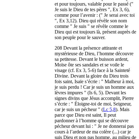
et pour toujours, valable pour le passé ("
Je suis le Dieu de tes pères ", Ex 3, 6),
comme pour l’avenir : (" Je serai avec toi
", Ex 3,12). Dieu qui révèle son nom
comme " Je suis " se révèle comme le
Dieu qui est toujours là, présent auprès de
son peuple pour le sauver.
208 Devant la présence attirante et
mystérieuse de Dieu, l’homme découvre
sa petitesse. Devant le buisson ardent,
Moïse ôte ses sandales et se voile le
visage (cf. Ex 3, 5-6) face à la Sainteté
Divine. Devant la gloire du Dieu trois
fois saint, Isaïe s’écrie : " Malheur à moi,
je suis perdu ! Car je suis un homme aux
lèvres impures " (Is 6, 5). Devant les
signes divins que Jésus accomplit, Pierre
s’écrie : " Éloigne-toi de moi, Seigneur,
car je suis un pécheur " (
Lc 5,8
). Mais
parce que Dieu est saint, Il peut
pardonner à l’homme qui se découvre
pécheur devant lui : " Je ne donnerai pas
cours à l’ardeur de ma colère (...) car je
suis Dieu et non pas homme, au milieu de