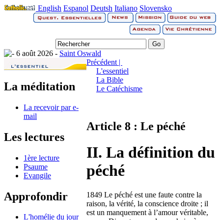
English
Espanol
Deutsh
Italiano
Slovensko
6 août 2026 -
Saint Oswald
Précédent |
L'essentiel
La Bible
La méditation
Le Catéchisme
La recevoir par e-
mail
Article 8 : Le péché
Les lectures
II. La définition du
1ère lecture
péché
Psaume
Evangile
Approfondir
1849 Le péché est une faute contre la
raison, la vérité, la conscience droite ; il
est un manquement à l’amour véritable,
L'homélie du jour