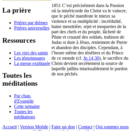
1851 C’est précisément dans la Passion
La prière
où la miséricorde du Christ va le vaincre,
que le péché manifeste le mieux sa
violence et sa multiplicité : incrédulité,
Prières par thèmes
haine meurtrière, rejet et moqueries de la
Prières universelles
part des chefs et du peuple, lâcheté de
Pilate et cruauté des soldats, trahison de
Ressources
Judas si dure à Jésus, reniement de Pierre
et abandon des disciples. Cependant, à
Les vies des saints
l’heure même des ténèbres et du Prince
Les témoignages
de ce monde (cf.
Jn 14,30
), le sacrifice du
La messe expliquée
Christ devient secrètement la source de
laquelle jaillira intarissablement le pardon
de nos péchés.
Toutes les
méditations
Par chap.
d'Evangile
Cette semaine
Toutes les
méditations
Accueil
|
Version Mobile
|
Faire un don
|
Contact
|
Qui sommes nous