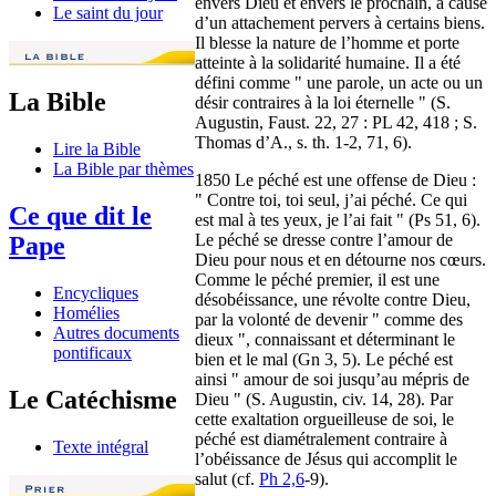
envers Dieu et envers le prochain, à cause
Le saint du jour
d’un attachement pervers à certains biens.
Il blesse la nature de l’homme et porte
atteinte à la solidarité humaine. Il a été
défini comme " une parole, un acte ou un
La Bible
désir contraires à la loi éternelle " (S.
Augustin, Faust. 22, 27 : PL 42, 418 ; S.
Thomas d’A., s. th. 1-2, 71, 6).
Lire la Bible
La Bible par thèmes
1850 Le péché est une offense de Dieu :
" Contre toi, toi seul, j’ai péché. Ce qui
Ce que dit le
est mal à tes yeux, je l’ai fait " (Ps 51, 6).
Le péché se dresse contre l’amour de
Pape
Dieu pour nous et en détourne nos cœurs.
Comme le péché premier, il est une
Encycliques
désobéissance, une révolte contre Dieu,
Homélies
par la volonté de devenir " comme des
Autres documents
dieux ", connaissant et déterminant le
pontificaux
bien et le mal (Gn 3, 5). Le péché est
ainsi " amour de soi jusqu’au mépris de
Le Catéchisme
Dieu " (S. Augustin, civ. 14, 28). Par
cette exaltation orgueilleuse de soi, le
péché est diamétralement contraire à
Texte intégral
l’obéissance de Jésus qui accomplit le
salut (cf.
Ph 2,6
-9).