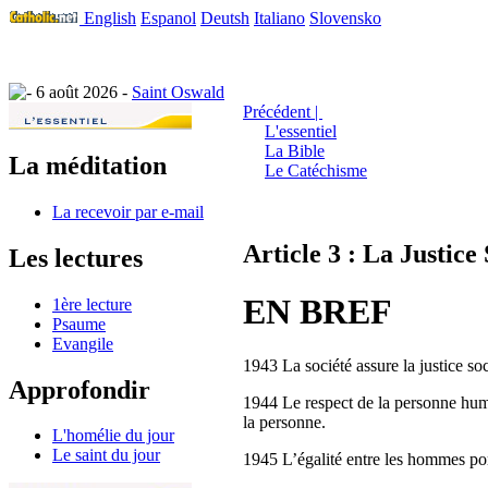
English
Espanol
Deutsh
Italiano
Slovensko
6 août 2026 -
Saint Oswald
Précédent |
L'essentiel
La Bible
La méditation
Le Catéchisme
La recevoir par e-mail
Article 3 : La Justice
Les lectures
EN BREF
1ère lecture
Psaume
Evangile
1943 La société assure la justice soc
Approfondir
1944 Le respect de la personne huma
la personne.
L'homélie du jour
Le saint du jour
1945 L’égalité entre les hommes port