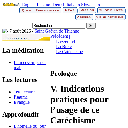
English
Espanol
Deutsh
Italiano
Slovensko
7 août 2026 -
Saint Gaétan de Thienne
Précédent |
L'essentiel
La Bible
La méditation
Le Catéchisme
La recevoir par e-
mail
Prologue
Les lectures
V. Indications
1ère lecture
pratiques pour
Psaume
Evangile
l’usage de ce
Approfondir
Catéchisme
L'homélie du jour