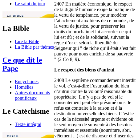
Le saint du jour
2407 En matière économique, le respect
de la dignité humaine exige la pratique de
la vertu de tempérance, pour modérer
l’attachement aux biens de ce monde ; de
la vertu de justice, pour préserver les
La Bible
droits du prochain et lui accorder ce qui
lui est dû ; et de la solidarité, suivant la
Lire la Bible
règle d’or et selon la libéralité du
La Bible par thèmes
Seigneur qui " de riche qu’il était s’est fait
pauvre pour nous enrichir de sa pauvreté
Ce que dit le
" (2 Co 8, 9).
Pape
Le respect des biens d’autrui
2408 Le septième commandement interdit
Encycliques
le vol, c’est-à-dire l’usurpation du bien
Homélies
d’autrui contre la volonté raisonnable du
Autres documents
propriétaire. Il n’y a pas de vol si le
pontificaux
consentement peut être présumé ou si le
refus est contraire à la raison et à la
Le Catéchisme
destination universelle des biens. C’est le
cas de la nécessité urgente et évidente où
Texte intégral
le seul moyen de subvenir à des besoins
immédiats et essentiels (nourriture, abri,
vêtement ...) est de disposer et d’user des