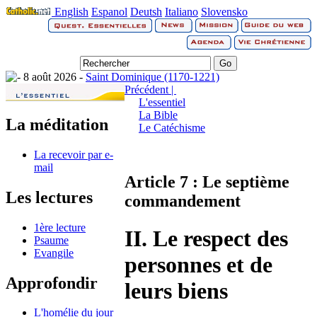
English
Espanol
Deutsh
Italiano
Slovensko
8 août 2026 -
Saint Dominique (1170-1221)
Précédent |
L'essentiel
La Bible
La méditation
Le Catéchisme
La recevoir par e-
mail
Article 7 : Le septième
Les lectures
commandement
1ère lecture
II. Le respect des
Psaume
Evangile
personnes et de
Approfondir
leurs biens
L'homélie du jour