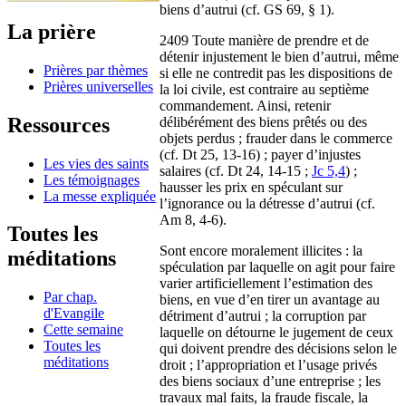
biens d’autrui (cf. GS 69, § 1).
La prière
2409 Toute manière de prendre et de
détenir injustement le bien d’autrui, même
Prières par thèmes
si elle ne contredit pas les dispositions de
Prières universelles
la loi civile, est contraire au septième
commandement. Ainsi, retenir
Ressources
délibérément des biens prêtés ou des
objets perdus ; frauder dans le commerce
(cf. Dt 25, 13-16) ; payer d’injustes
Les vies des saints
salaires (cf. Dt 24, 14-15 ;
Jc 5,4
) ;
Les témoignages
hausser les prix en spéculant sur
La messe expliquée
l’ignorance ou la détresse d’autrui (cf.
Am 8, 4-6).
Toutes les
Sont encore moralement illicites : la
méditations
spéculation par laquelle on agit pour faire
varier artificiellement l’estimation des
Par chap.
biens, en vue d’en tirer un avantage au
d'Evangile
détriment d’autrui ; la corruption par
Cette semaine
laquelle on détourne le jugement de ceux
Toutes les
qui doivent prendre des décisions selon le
méditations
droit ; l’appropriation et l’usage privés
des biens sociaux d’une entreprise ; les
travaux mal faits, la fraude fiscale, la