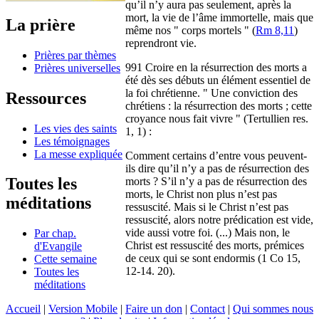
qu’il n’y aura pas seulement, après la
mort, la vie de l’âme immortelle, mais que
La prière
même nos " corps mortels " (
Rm 8,11
)
reprendront vie.
Prières par thèmes
991 Croire en la résurrection des morts a
Prières universelles
été dès ses débuts un élément essentiel de
la foi chrétienne. " Une conviction des
Ressources
chrétiens : la résurrection des morts ; cette
croyance nous fait vivre " (Tertullien res.
Les vies des saints
1, 1) :
Les témoignages
La messe expliquée
Comment certains d’entre vous peuvent-
ils dire qu’il n’y a pas de résurrection des
Toutes les
morts ? S’il n’y a pas de résurrection des
morts, le Christ non plus n’est pas
méditations
ressuscité. Mais si le Christ n’est pas
ressuscité, alors notre prédication est vide,
vide aussi votre foi. (...) Mais non, le
Par chap.
Christ est ressuscité des morts, prémices
d'Evangile
de ceux qui se sont endormis (1 Co 15,
Cette semaine
12-14. 20).
Toutes les
méditations
Accueil
|
Version Mobile
|
Faire un don
|
Contact
|
Qui sommes nous