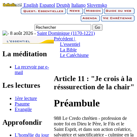
English
Espanol
Deutsh
Italiano
Slovensko
8 août 2026 -
Saint Dominique (1170-1221)
Précédent |
L'essentiel
La Bible
La méditation
Le Catéchisme
La recevoir par e-
mail
Article 11 : "Je crois à la
Les lectures
résssurection de la chair"
1ère lecture
Préambule
Psaume
Evangile
988 Le Credo chrétien - profession de
Approfondir
notre foi en Dieu le Père, le Fils et le
Saint Esprit, et dans son action créatrice,
salvatrice et sanctificatrice - culmine en la
L'homélie du jour