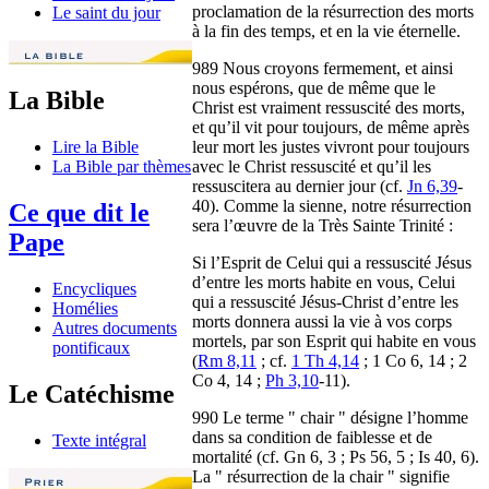
proclamation de la résurrection des morts
Le saint du jour
à la fin des temps, et en la vie éternelle.
989 Nous croyons fermement, et ainsi
nous espérons, que de même que le
La Bible
Christ est vraiment ressuscité des morts,
et qu’il vit pour toujours, de même après
leur mort les justes vivront pour toujours
Lire la Bible
avec le Christ ressuscité et qu’il les
La Bible par thèmes
ressuscitera au dernier jour (cf.
Jn 6,39
-
40). Comme la sienne, notre résurrection
Ce que dit le
sera l’œuvre de la Très Sainte Trinité :
Pape
Si l’Esprit de Celui qui a ressuscité Jésus
d’entre les morts habite en vous, Celui
Encycliques
qui a ressuscité Jésus-Christ d’entre les
Homélies
morts donnera aussi la vie à vos corps
Autres documents
mortels, par son Esprit qui habite en vous
pontificaux
(
Rm 8,11
; cf.
1 Th 4,14
; 1 Co 6, 14 ; 2
Co 4, 14 ;
Ph 3,10
-11).
Le Catéchisme
990 Le terme " chair " désigne l’homme
dans sa condition de faiblesse et de
Texte intégral
mortalité (cf. Gn 6, 3 ; Ps 56, 5 ; Is 40, 6).
La " résurrection de la chair " signifie