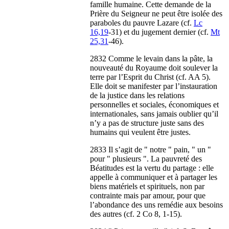
famille humaine. Cette demande de la
Prière du Seigneur ne peut être isolée des
paraboles du pauvre Lazare (cf.
Lc
16,19
-31) et du jugement dernier (cf.
Mt
25,31
-46).
2832 Comme le levain dans la pâte, la
nouveauté du Royaume doit soulever la
terre par l’Esprit du Christ (cf. AA 5).
Elle doit se manifester par l’instauration
de la justice dans les relations
personnelles et sociales, économiques et
internationales, sans jamais oublier qu’il
n’y a pas de structure juste sans des
humains qui veulent être justes.
2833 Il s’agit de " notre " pain, " un "
pour " plusieurs ". La pauvreté des
Béatitudes est la vertu du partage : elle
appelle à communiquer et à partager les
biens matériels et spirituels, non par
contrainte mais par amour, pour que
l’abondance des uns remédie aux besoins
des autres (cf. 2 Co 8, 1-15).