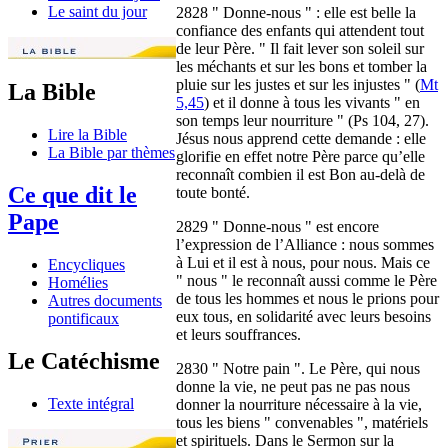
Le saint du jour
2828 " Donne-nous " : elle est belle la
confiance des enfants qui attendent tout
de leur Père. " Il fait lever son soleil sur
les méchants et sur les bons et tomber la
pluie sur les justes et sur les injustes " (
Mt
La Bible
5,45
) et il donne à tous les vivants " en
son temps leur nourriture " (Ps 104, 27).
Lire la Bible
Jésus nous apprend cette demande : elle
La Bible par thèmes
glorifie en effet notre Père parce qu’elle
reconnaît combien il est Bon au-delà de
Ce que dit le
toute bonté.
Pape
2829 " Donne-nous " est encore
l’expression de l’Alliance : nous sommes
à Lui et il est à nous, pour nous. Mais ce
Encycliques
" nous " le reconnaît aussi comme le Père
Homélies
de tous les hommes et nous le prions pour
Autres documents
eux tous, en solidarité avec leurs besoins
pontificaux
et leurs souffrances.
Le Catéchisme
2830 " Notre pain ". Le Père, qui nous
donne la vie, ne peut pas ne pas nous
Texte intégral
donner la nourriture nécessaire à la vie,
tous les biens " convenables ", matériels
et spirituels. Dans le Sermon sur la