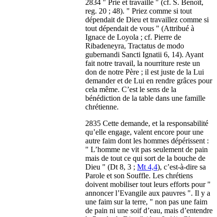
2834 " Prie et travaille " (cf. S. Benoît,
reg. 20 ; 48). " Priez comme si tout
dépendait de Dieu et travaillez comme si
tout dépendait de vous " (Attribué à
Ignace de Loyola ; cf. Pierre de
Ribadeneyra, Tractatus de modo
gubernandi Sancti Ignatii 6, 14). Ayant
fait notre travail, la nourriture reste un
don de notre Père ; il est juste de la Lui
demander et de Lui en rendre grâces pour
cela même. C’est le sens de la
bénédiction de la table dans une famille
chrétienne.
2835 Cette demande, et la responsabilité
qu’elle engage, valent encore pour une
autre faim dont les hommes dépérissent :
" L’homme ne vit pas seulement de pain
mais de tout ce qui sort de la bouche de
Dieu " (Dt 8, 3 ;
Mt 4,4
), c’est-à-dire sa
Parole et son Souffle. Les chrétiens
doivent mobiliser tout leurs efforts pour "
annoncer l’Evangile aux pauvres ". Il y a
une faim sur la terre, " non pas une faim
de pain ni une soif d’eau, mais d’entendre