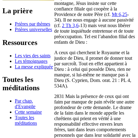
montagne, Jésus insiste sur cette
confiance filiale qui coopère à la
La prière
Providence de notre Père (cf.
Mt 6,25
-
34). Il ne nous engage à aucune passivité
Prières par thèmes
(cf.
2 Th 3,6
-13) mais veut nous libérer
Prières universelles
de toute inquiétude entretenue et de toute
préoccupation. Tel est l’abandon filial des
Ressources
enfants de Dieu :
A ceux qui cherchent le Royaume et la
Les vies des saints
justice de Dieu, il promet de donner tout
Les témoignages
par surcroît. Tout en effet appartient à
La messe expliquée
Dieu : à celui qui possède Dieu, rien ne
manque, si lui-même ne manque pas à
Toutes les
Dieu (S. Cyprien, Dom. orat. 21 : PL 4,
534A).
méditations
2831 Mais la présence de ceux qui ont
Par chap.
faim par manque de pain révèle une autre
d'Evangile
profondeur de cette demande. Le drame
Cette semaine
de la faim dans le monde appelle les
Toutes les
chrétiens qui prient en vérité à une
méditations
responsabilité effective envers leurs
frères, tant dans leurs comportements
personnels que dans leur solidarité avec la