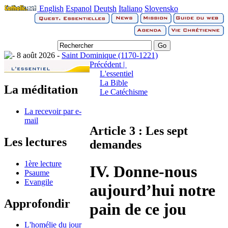
English
Espanol
Deutsh
Italiano
Slovensko
8 août 2026 -
Saint Dominique (1170-1221)
Précédent |
L'essentiel
La Bible
La méditation
Le Catéchisme
La recevoir par e-
mail
Article 3 : Les sept
Les lectures
demandes
1ère lecture
IV. Donne-nous
Psaume
Evangile
aujourd’hui notre
Approfondir
pain de ce jou
L'homélie du jour