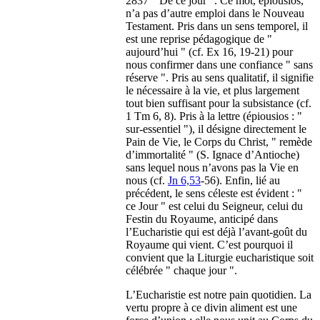
2837 " De ce jour ". Ce mot, épiousios,
n’a pas d’autre emploi dans le Nouveau
Testament. Pris dans un sens temporel, il
est une reprise pédagogique de "
aujourd’hui " (cf. Ex 16, 19-21) pour
nous confirmer dans une confiance " sans
réserve ". Pris au sens qualitatif, il signifie
le nécessaire à la vie, et plus largement
tout bien suffisant pour la subsistance (cf.
1 Tm 6, 8). Pris à la lettre (épiousios : "
sur-essentiel "), il désigne directement le
Pain de Vie, le Corps du Christ, " remède
d’immortalité " (S. Ignace d’Antioche)
sans lequel nous n’avons pas la Vie en
nous (cf.
Jn 6,53
-56). Enfin, lié au
précédent, le sens céleste est évident : "
ce Jour " est celui du Seigneur, celui du
Festin du Royaume, anticipé dans
l’Eucharistie qui est déjà l’avant-goût du
Royaume qui vient. C’est pourquoi il
convient que la Liturgie eucharistique soit
célébrée " chaque jour ".
L’Eucharistie est notre pain quotidien. La
vertu propre à ce divin aliment est une