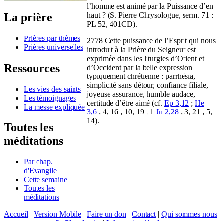
l’homme est animé par la Puissance d’en
La prière
haut ? (S. Pierre Chrysologue, serm. 71 :
PL 52, 401CD).
Prières par thèmes
2778 Cette puissance de l’Esprit qui nous
Prières universelles
introduit à la Prière du Seigneur est
exprimée dans les liturgies d’Orient et
Ressources
d’Occident par la belle expression
typiquement chrétienne : parrhésia,
simplicité sans détour, confiance filiale,
Les vies des saints
joyeuse assurance, humble audace,
Les témoignages
certitude d’être aimé (cf.
Ep 3,12
;
He
La messe expliquée
3,6
; 4, 16 ; 10, 19 ; 1
Jn 2,28
; 3, 21 ; 5,
14).
Toutes les
méditations
Par chap.
d'Evangile
Cette semaine
Toutes les
méditations
Accueil
|
Version Mobile
|
Faire un don
|
Contact
|
Qui sommes nous