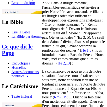
Le saint du jour
2777 Dans la liturgie romaine,
l’assemblée eucharistique est invitée à
prier Notre Père avec une audace filiale ;
les liturgies orientales utilisent et
développent des expressions analogues :
La Bible
" Oser en toute assurance ", " Rends-
nous dignes de ". Devant le Buisson
Lire la Bible
ardent, il fut dit à Moïse : " N’approche
La Bible par thèmes
pas. Ote tes sandales " (Ex 3, 5). Ce seuil
de la Sainteté divine, Jésus seul pouvait le
Ce que dit le
franchir, lui qui, " ayant accompli la
purification des péchés " (
He 1,3
), nous
Pape
introduit devant la Face du Père : " Nous
voici, moi et mes enfants que tu m’as
donnés " (
He 2,13
) :
Encycliques
Homélies
La conscience que nous avons de notre
Autres documents
situation d’esclaves nous ferait rentrer
pontificaux
sous terre, notre condition terrestre se
fondrait en poussière, si l’autorité de notre
Le Catéchisme
Père lui-même et l’Esprit de son Fils ne
nous poussaient à proférer ce cri : ‘Abba,
Texte intégral
Père !’ (
Rm 8,15
) ... Quand la faiblesse
d’un mortel oserait-elle appeler Dieu son
Père, sinon seulement lorsque l’intime de