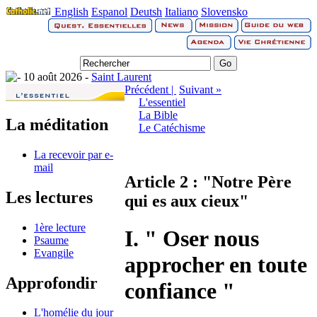
English
Espanol
Deutsh
Italiano
Slovensko
10 août 2026 -
Saint Laurent
Précédent |
Suivant »
L'essentiel
La Bible
La méditation
Le Catéchisme
La recevoir par e-
mail
Article 2 : "Notre Père
Les lectures
qui es aux cieux"
1ère lecture
I. " Oser nous
Psaume
Evangile
approcher en toute
Approfondir
confiance "
L'homélie du jour