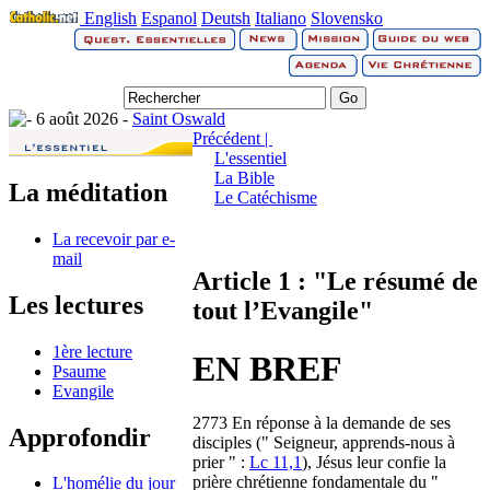
English
Espanol
Deutsh
Italiano
Slovensko
6 août 2026 -
Saint Oswald
Précédent |
L'essentiel
La Bible
La méditation
Le Catéchisme
La recevoir par e-
mail
Article 1 : "Le résumé de
Les lectures
tout l’Evangile"
1ère lecture
EN BREF
Psaume
Evangile
2773 En réponse à la demande de ses
Approfondir
disciples (" Seigneur, apprends-nous à
prier " :
Lc 11,1
), Jésus leur confie la
prière chrétienne fondamentale du "
L'homélie du jour