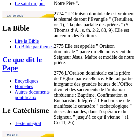
Notre Père ".
Le saint du jour
2774 " L’Oraison dominicale est vraiment
le résumé de tout l’Evangile " (Tertullien,
or. 1), " la plus parfaite des prières " (S.
La Bible
Thomas d’A., s. th. 2-2, 83, 9). Elle est
au centre des Écritures.
Lire la Bible
2775 Elle est appelée " Oraison
La Bible par thèmes
dominicale " parce qu’elle nous vient du
Seigneur Jésus, Maître et modèle de notre
Ce que dit le
prière.
Pape
2776 L’Oraison dominicale est la prière
de l’Église par excellence. Elle fait partie
Encycliques
intégrante des grandes heures de l’Office
Homélies
divin et des sacrements de l’initiation
Autres documents
chrétienne : Baptême, Confirmation et
pontificaux
Eucharistie. Intégrée à l’Eucharistie elle
manifeste le caractère " eschatologique "
Le Catéchisme
de ses demandes, dans l’espérance du
Seigneur, " jusqu’à ce qu’il vienne " (1
Co 11, 26).
Texte intégral