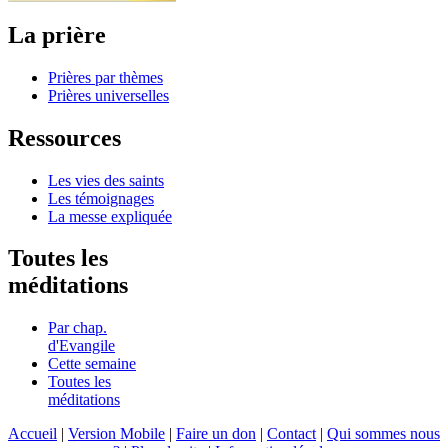
La prière
Prières par thèmes
Prières universelles
Ressources
Les vies des saints
Les témoignages
La messe expliquée
Toutes les
méditations
Par chap.
d'Evangile
Cette semaine
Toutes les
méditations
Accueil
|
Version Mobile
|
Faire un don
|
Contact
|
Qui sommes nous