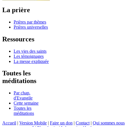
La prière
Prières par thèmes
Prières universelles
Ressources
Les vies des saints
Les témoignages
La messe expliquée
Toutes les
méditations
Par chap.
d'Evangile
Cette semaine
Toutes les
méditations
Accueil
|
Version Mobile
|
Faire un don
|
Contact
|
Qui sommes nous