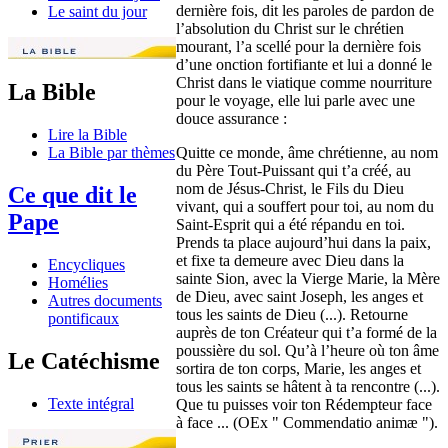
dernière fois, dit les paroles de pardon de
Le saint du jour
l’absolution du Christ sur le chrétien
mourant, l’a scellé pour la dernière fois
d’une onction fortifiante et lui a donné le
Christ dans le viatique comme nourriture
La Bible
pour le voyage, elle lui parle avec une
douce assurance :
Lire la Bible
Quitte ce monde, âme chrétienne, au nom
La Bible par thèmes
du Père Tout-Puissant qui t’a créé, au
nom de Jésus-Christ, le Fils du Dieu
Ce que dit le
vivant, qui a souffert pour toi, au nom du
Pape
Saint-Esprit qui a été répandu en toi.
Prends ta place aujourd’hui dans la paix,
et fixe ta demeure avec Dieu dans la
Encycliques
sainte Sion, avec la Vierge Marie, la Mère
Homélies
de Dieu, avec saint Joseph, les anges et
Autres documents
tous les saints de Dieu (...). Retourne
pontificaux
auprès de ton Créateur qui t’a formé de la
poussière du sol. Qu’à l’heure où ton âme
Le Catéchisme
sortira de ton corps, Marie, les anges et
tous les saints se hâtent à ta rencontre (...).
Texte intégral
Que tu puisses voir ton Rédempteur face
à face ... (OEx " Commendatio animæ ").