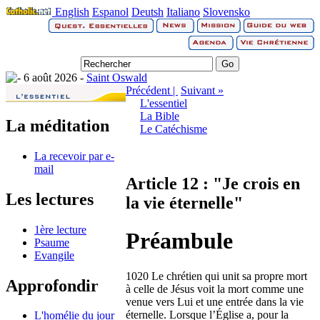
English
Espanol
Deutsh
Italiano
Slovensko
6 août 2026 -
Saint Oswald
Précédent |
Suivant »
L'essentiel
La Bible
La méditation
Le Catéchisme
La recevoir par e-
mail
Article 12 : "Je crois en
Les lectures
la vie éternelle"
1ère lecture
Préambule
Psaume
Evangile
1020 Le chrétien qui unit sa propre mort
Approfondir
à celle de Jésus voit la mort comme une
venue vers Lui et une entrée dans la vie
éternelle. Lorsque l’Église a, pour la
L'homélie du jour