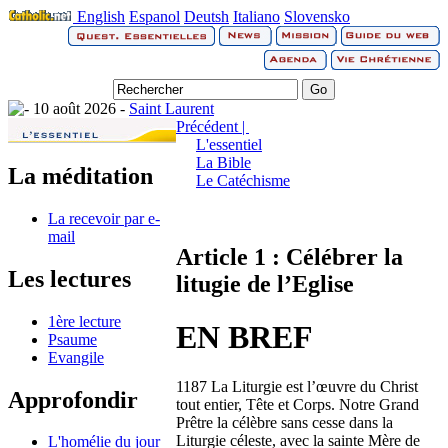
English
Espanol
Deutsh
Italiano
Slovensko
10 août 2026 -
Saint Laurent
Précédent |
L'essentiel
La Bible
La méditation
Le Catéchisme
La recevoir par e-
mail
Article 1 : Célébrer la
Les lectures
litugie de l’Eglise
1ère lecture
EN BREF
Psaume
Evangile
1187 La Liturgie est l’œuvre du Christ
Approfondir
tout entier, Tête et Corps. Notre Grand
Prêtre la célèbre sans cesse dans la
Liturgie céleste, avec la sainte Mère de
L'homélie du jour