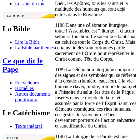
Dieu, les Apôtres, tous les saints et la
Le saint du jour
multitude des humains qui sont déjà
entrés dans le Royaume.
1188 Dans une célébration liturgique,
La Bible
toute l’Assemblée est " liturge ", chacun
selon sa fonction. Le sacerdoce baptismal
est celui de tout le Corps du Christ. Mais
Lire la Bible
certains fidèles sont ordonnés par le
La Bible par thèmes
sacrement de l’Ordre pour représenter le
Christ comme Tête du Corps.
Ce que dit le
Pape
1189 La célébration liturgique comporte
des signes et des symboles qui se réfèrent
à la création (lumière, eau, feu), à la vie
Encycliques
humaine (laver, oindre, rompre le pain) et
Homélies
à l’histoire du salut (les rites de la Pâque).
Autres documents
Insérés dans le monde de la foi et
pontificaux
assumés par la force de l’Esprit Saint, ces
éléments cosmiques, ces rites humains,
Le Catéchisme
ces gestes du souvenir de Dieu
deviennent porteurs de l’action salvatrice
et sanctificatrice du Christ.
Texte intégral
1190 La Liturgie de la Parole est une