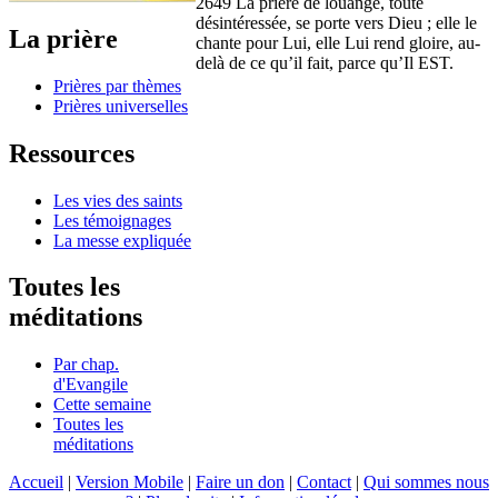
2649 La prière de louange, toute
désintéressée, se porte vers Dieu ; elle le
La prière
chante pour Lui, elle Lui rend gloire, au-
delà de ce qu’il fait, parce qu’Il EST.
Prières par thèmes
Prières universelles
Ressources
Les vies des saints
Les témoignages
La messe expliquée
Toutes les
méditations
Par chap.
d'Evangile
Cette semaine
Toutes les
méditations
Accueil
|
Version Mobile
|
Faire un don
|
Contact
|
Qui sommes nous