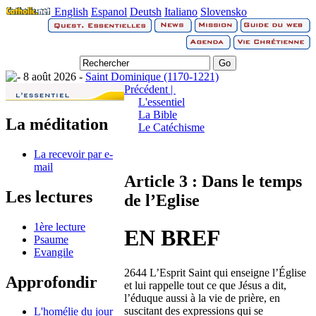
English
Espanol
Deutsh
Italiano
Slovensko
8 août 2026 -
Saint Dominique (1170-1221)
Précédent |
L'essentiel
La Bible
La méditation
Le Catéchisme
La recevoir par e-
mail
Article 3 : Dans le temps
Les lectures
de l’Eglise
1ère lecture
EN BREF
Psaume
Evangile
2644 L’Esprit Saint qui enseigne l’Église
Approfondir
et lui rappelle tout ce que Jésus a dit,
l’éduque aussi à la vie de prière, en
suscitant des expressions qui se
L'homélie du jour