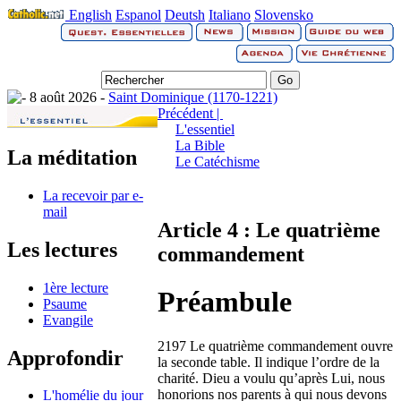
English
Espanol
Deutsh
Italiano
Slovensko
8 août 2026 -
Saint Dominique (1170-1221)
Précédent |
L'essentiel
La Bible
La méditation
Le Catéchisme
La recevoir par e-
mail
Article 4 : Le quatrième
Les lectures
commandement
1ère lecture
Préambule
Psaume
Evangile
2197 Le quatrième commandement ouvre
Approfondir
la seconde table. Il indique l’ordre de la
charité. Dieu a voulu qu’après Lui, nous
honorions nos parents à qui nous devons
L'homélie du jour