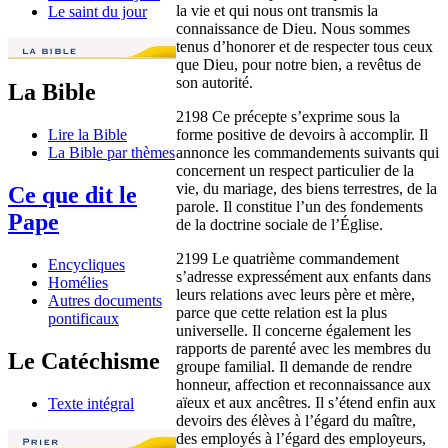
la vie et qui nous ont transmis la
Le saint du jour
connaissance de Dieu. Nous sommes
tenus d’honorer et de respecter tous ceux
que Dieu, pour notre bien, a revêtus de
son autorité.
La Bible
2198 Ce précepte s’exprime sous la
forme positive de devoirs à accomplir. Il
Lire la Bible
annonce les commandements suivants qui
La Bible par thèmes
concernent un respect particulier de la
vie, du mariage, des biens terrestres, de la
Ce que dit le
parole. Il constitue l’un des fondements
Pape
de la doctrine sociale de l’Église.
2199 Le quatrième commandement
Encycliques
s’adresse expressément aux enfants dans
Homélies
leurs relations avec leurs père et mère,
Autres documents
parce que cette relation est la plus
pontificaux
universelle. Il concerne également les
rapports de parenté avec les membres du
Le Catéchisme
groupe familial. Il demande de rendre
honneur, affection et reconnaissance aux
aïeux et aux ancêtres. Il s’étend enfin aux
Texte intégral
devoirs des élèves à l’égard du maître,
des employés à l’égard des employeurs,