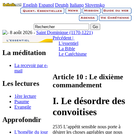
English
Espanol
Deutsh
Italiano
Slovensko
8 août 2026 -
Saint Dominique (1170-1221)
Précédent |
L'essentiel
La Bible
La méditation
Le Catéchisme
La recevoir par e-
mail
Article 10 : Le dixième
Les lectures
commandement
1ère lecture
I. Le désordre des
Psaume
Evangile
convoitises
Approfondir
2535 L’appétit sensible nous porte à
désirer les choses agréables que nous
L'homélie du jour