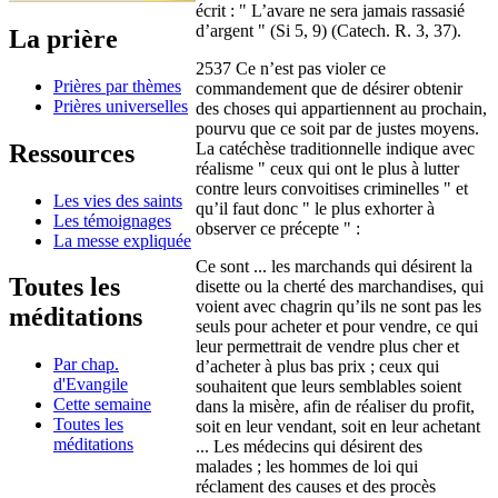
écrit : " L’avare ne sera jamais rassasié
d’argent " (Si 5, 9) (Catech. R. 3, 37).
La prière
2537 Ce n’est pas violer ce
Prières par thèmes
commandement que de désirer obtenir
Prières universelles
des choses qui appartiennent au prochain,
pourvu que ce soit par de justes moyens.
Ressources
La catéchèse traditionnelle indique avec
réalisme " ceux qui ont le plus à lutter
contre leurs convoitises criminelles " et
Les vies des saints
qu’il faut donc " le plus exhorter à
Les témoignages
observer ce précepte " :
La messe expliquée
Ce sont ... les marchands qui désirent la
Toutes les
disette ou la cherté des marchandises, qui
voient avec chagrin qu’ils ne sont pas les
méditations
seuls pour acheter et pour vendre, ce qui
leur permettrait de vendre plus cher et
Par chap.
d’acheter à plus bas prix ; ceux qui
d'Evangile
souhaitent que leurs semblables soient
Cette semaine
dans la misère, afin de réaliser du profit,
Toutes les
soit en leur vendant, soit en leur achetant
méditations
... Les médecins qui désirent des
malades ; les hommes de loi qui
réclament des causes et des procès