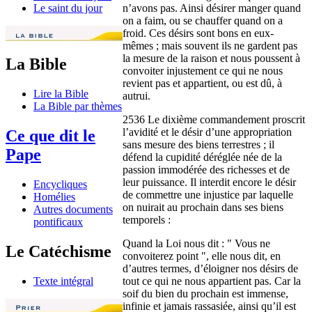
n’avons pas. Ainsi désirer manger quand
Le saint du jour
on a faim, ou se chauffer quand on a
froid. Ces désirs sont bons en eux-
mêmes ; mais souvent ils ne gardent pas
la mesure de la raison et nous poussent à
La Bible
convoiter injustement ce qui ne nous
revient pas et appartient, ou est dû, à
Lire la Bible
autrui.
La Bible par thèmes
2536 Le dixième commandement proscrit
l’avidité et le désir d’une appropriation
Ce que dit le
sans mesure des biens terrestres ; il
Pape
défend la cupidité déréglée née de la
passion immodérée des richesses et de
leur puissance. Il interdit encore le désir
Encycliques
de commettre une injustice par laquelle
Homélies
on nuirait au prochain dans ses biens
Autres documents
temporels :
pontificaux
Quand la Loi nous dit : " Vous ne
Le Catéchisme
convoiterez point ", elle nous dit, en
d’autres termes, d’éloigner nos désirs de
tout ce qui ne nous appartient pas. Car la
Texte intégral
soif du bien du prochain est immense,
infinie et jamais rassasiée, ainsi qu’il est