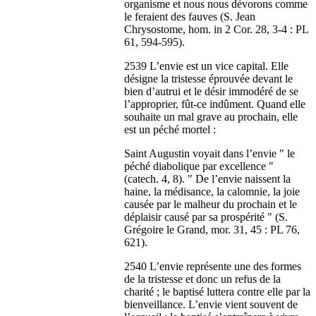
organisme et nous nous dévorons comme
le feraient des fauves (S. Jean
Chrysostome, hom. in 2 Cor. 28, 3-4 : PL
61, 594-595).
2539 L’envie est un vice capital. Elle
désigne la tristesse éprouvée devant le
bien d’autrui et le désir immodéré de se
l’approprier, fût-ce indûment. Quand elle
souhaite un mal grave au prochain, elle
est un péché mortel :
Saint Augustin voyait dans l’envie " le
péché diabolique par excellence "
(catech. 4, 8). " De l’envie naissent la
haine, la médisance, la calomnie, la joie
causée par le malheur du prochain et le
déplaisir causé par sa prospérité " (S.
Grégoire le Grand, mor. 31, 45 : PL 76,
621).
2540 L’envie représente une des formes
de la tristesse et donc un refus de la
charité ; le baptisé luttera contre elle par la
bienveillance. L’envie vient souvent de