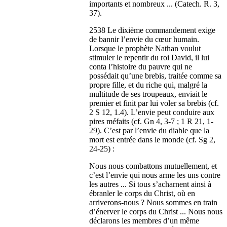
importants et nombreux ... (Catech. R. 3,
37).
2538 Le dixième commandement exige
de bannir l’envie du cœur humain.
Lorsque le prophète Nathan voulut
stimuler le repentir du roi David, il lui
conta l’histoire du pauvre qui ne
possédait qu’une brebis, traitée comme sa
propre fille, et du riche qui, malgré la
multitude de ses troupeaux, enviait le
premier et finit par lui voler sa brebis (cf.
2 S 12, 1.4). L’envie peut conduire aux
pires méfaits (cf. Gn 4, 3-7 ; 1 R 21, 1-
29). C’est par l’envie du diable que la
mort est entrée dans le monde (cf. Sg 2,
24-25) :
Nous nous combattons mutuellement, et
c’est l’envie qui nous arme les uns contre
les autres ... Si tous s’acharnent ainsi à
ébranler le corps du Christ, où en
arriverons-nous ? Nous sommes en train
d’énerver le corps du Christ ... Nous nous
déclarons les membres d’un même