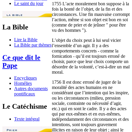
Le saint du jour
1755 L’acte moralement bon suppose à la
fois la bonté de l’objet, de la fin et des
circonstances. Une fin mauvaise corrompt
l’action, même si son objet est bon en soi
(comme de prier et de jeûner " pour être
La Bible
vu des hommes ").
Lire la Bible
L’objet du choix peut à lui seul vicier
La Bible par thèmes
l’ensemble d’un agir. Il y a des
comportements concrets - comme la
fornication - qu’il est toujours erroné de
Ce que dit le
choisir, parce que leur choix comporte un
Pape
désordre de la volonté, c’est-à-dire un mal
moral.
Encycliques
1756 Il est donc erroné de juger de la
Homélies
moralité des actes humains en ne
Autres documents
considérant que l’intention qui les inspire,
pontificaux
ou les circonstances (milieu, pression
sociale, contrainte ou nécessité d’agir,
Le Catéchisme
etc.) qui en sont le cadre. Il y a des actes
qui par eux-mêmes et en eux-mêmes,
Texte intégral
indépendamment des circonstances et des
intentions, sont toujours gravement
illicites en raison de leur objet ; ainsi le