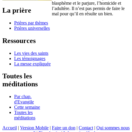
blasphème et le parjure, l’homicide et
l’adultère. Il n’est pas permis de faire le
La prière
mal pour qu’il en résulte un bien.
Prières par thèmes
Prières universelles
Ressources
Les vies des saints
Les témoignages
La messe expliquée
Toutes les
méditations
Par chap.
d'Evangile
Cette semaine
Toutes les
méditations
Accueil
|
Version Mobile
|
Faire un don
|
Contact
|
Qui sommes nous