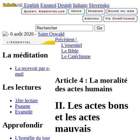
English
Espanol
Deutsh
Italiano
Slovensko
6 août 2026 -
Saint Oswald
Précédent |
L'essentiel
La Bible
La méditation
Le Catéchisme
La recevoir par e-
mail
Article 4 : La moralité
Les lectures
des actes humains
1ère lecture
II. Les actes bons
Psaume
Evangile
et les actes
Approfondir
mauvais
L'homélie du jour