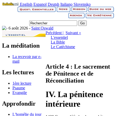
English
Espanol
Deutsh
Italiano
Slovensko
6 août 2026 -
Saint Oswald
Précédent |
Suivant »
L'essentiel
La Bible
La méditation
Le Catéchisme
La recevoir par e-
mail
Article 4 : Le sacrement
Les lectures
de Pénitence et de
Réconciliation
1ère lecture
Psaume
IV. La pénitence
Evangile
intérieure
Approfondir
L'homélie du jour