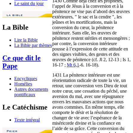
1430 Comme déjà chez les prophètes,
Le saint du jour
l’appel de Jésus à la conversion et à la
pénitence ne vise pas d’abord des œuvres
extérieures, " le sac et la cendre ", les
jeûnes et les mortifications, mais la
La Bible
conversion du cœur, la pénitence
intérieure. Sans elle, les œuvres de
pénitence restent stériles et mensongères ;
Lire la Bible
par contre, la conversion intérieure
La Bible par thèmes
pousse à l’expression de cette attitude en
des signes visibles, des gestes et des
Ce que dit le
œuvres de pénitence (cf. Jl 2, 12-13 ; Is 1,
Pape
16-17 ;
Mt 6,1
-6. 16-18).
1431 La pénitence intérieure est une
Encycliques
réorientation radicale de toute la vie, un
Homélies
retour, une conversion vers Dieu de tout
Autres documents
notre cœur, une cessation du péché, une
pontificaux
aversion du mal, avec une répugnance
envers les mauvaises actions que nous
Le Catéchisme
avons commises. En même temps, elle
comporte le désir et la résolution de
changer de vie avec l’espérance de la
Texte intégral
miséricorde divine et la confiance en
l’aide de sa grâce. Cette conversion du