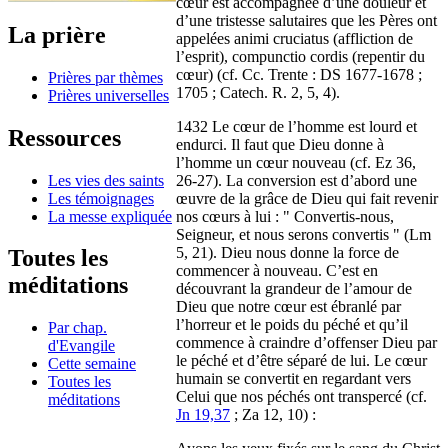
cœur est accompagnée d’une douleur et
d’une tristesse salutaires que les Pères ont
La prière
appelées animi cruciatus (affliction de
l’esprit), compunctio cordis (repentir du
cœur) (cf. Cc. Trente : DS 1677-1678 ;
Prières par thèmes
1705 ; Catech. R. 2, 5, 4).
Prières universelles
1432 Le cœur de l’homme est lourd et
Ressources
endurci. Il faut que Dieu donne à
l’homme un cœur nouveau (cf. Ez 36,
Les vies des saints
26-27). La conversion est d’abord une
Les témoignages
œuvre de la grâce de Dieu qui fait revenir
La messe expliquée
nos cœurs à lui : " Convertis-nous,
Seigneur, et nous serons convertis " (Lm
5, 21). Dieu nous donne la force de
Toutes les
commencer à nouveau. C’est en
méditations
découvrant la grandeur de l’amour de
Dieu que notre cœur est ébranlé par
l’horreur et le poids du péché et qu’il
Par chap.
commence à craindre d’offenser Dieu par
d'Evangile
le péché et d’être séparé de lui. Le cœur
Cette semaine
humain se convertit en regardant vers
Toutes les
Celui que nos péchés ont transpercé (cf.
méditations
Jn 19,37
; Za 12, 10) :