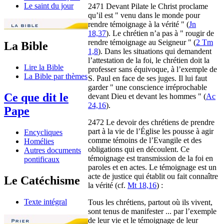
Le saint du jour
2471 Devant Pilate le Christ proclame
qu’il est " venu dans le monde pour
rendre témoignage à la vérité " (
Jn
18,37
). Le chrétien n’a pas à " rougir de
rendre témoignage au Seigneur " (
2 Tm
La Bible
1,8
). Dans les situations qui demandent
l’attestation de la foi, le chrétien doit la
Lire la Bible
professer sans équivoque, à l’exemple de
La Bible par thèmes
S. Paul en face de ses juges. Il lui faut
garder " une conscience irréprochable
Ce que dit le
devant Dieu et devant les hommes " (
Ac
24,16
).
Pape
2472 Le devoir des chrétiens de prendre
part à la vie de l’Église les pousse à agir
Encycliques
comme témoins de l’Evangile et des
Homélies
obligations qui en découlent. Ce
Autres documents
témoignage est transmission de la foi en
pontificaux
paroles et en actes. Le témoignage est un
acte de justice qui établit ou fait connaître
Le Catéchisme
la vérité (cf.
Mt 18,16
) :
Texte intégral
Tous les chrétiens, partout où ils vivent,
sont tenus de manifester ... par l’exemple
de leur vie et le témoignage de leur