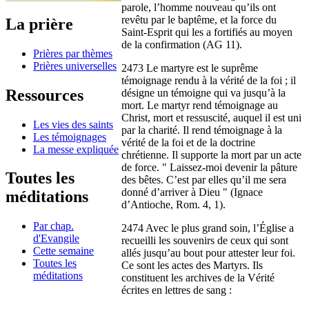
parole, l’homme nouveau qu’ils ont
revêtu par le baptême, et la force du
La prière
Saint-Esprit qui les a fortifiés au moyen
de la confirmation (AG 11).
Prières par thèmes
Prières universelles
2473 Le martyre est le suprême
témoignage rendu à la vérité de la foi ; il
Ressources
désigne un témoigne qui va jusqu’à la
mort. Le martyr rend témoignage au
Christ, mort et ressuscité, auquel il est uni
Les vies des saints
par la charité. Il rend témoignage à la
Les témoignages
vérité de la foi et de la doctrine
La messe expliquée
chrétienne. Il supporte la mort par un acte
de force. " Laissez-moi devenir la pâture
Toutes les
des bêtes. C’est par elles qu’il me sera
donné d’arriver à Dieu " (Ignace
méditations
d’Antioche, Rom. 4, 1).
Par chap.
2474 Avec le plus grand soin, l’Église a
d'Evangile
recueilli les souvenirs de ceux qui sont
Cette semaine
allés jusqu’au bout pour attester leur foi.
Toutes les
Ce sont les actes des Martyrs. Ils
méditations
constituent les archives de la Vérité
écrites en lettres de sang :