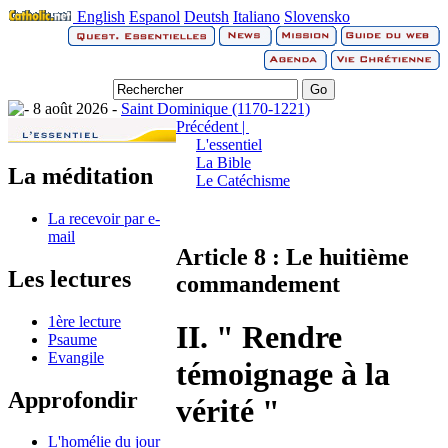
English
Espanol
Deutsh
Italiano
Slovensko
8 août 2026 -
Saint Dominique (1170-1221)
Précédent |
L'essentiel
La Bible
La méditation
Le Catéchisme
La recevoir par e-
mail
Article 8 : Le huitième
Les lectures
commandement
1ère lecture
II. " Rendre
Psaume
Evangile
témoignage à la
Approfondir
vérité "
L'homélie du jour