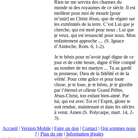
Rien ne me servira des charmes du
monde ni des royaumes de ce siècle. Il est
meilleur pour moi de mourir [pour
m’unir] au Christ Jésus, que de régner sur
les extrémités de la terre. C’est Lui que je
cherche, qui est mort pour nous ; Lui que
je veux, qui est ressuscité pour nous. Mon
enfantement approche .... (S. Ignace
d’Antioche, Rom. 6, 1-2).
Je te bénis pour m’avoir jugé digne de ce
jour et de cette heure, digne d’être compté
au nombre de tes martyrs ... Tu as gardé
ta promesse, Dieu de la fidélité et de la
vérité. Pour cette grâce et pour toute
chose, je te loue, je te bénis, je te glorifie
par l’éternel et céleste Grand Prêtre,
Jésus-Christ, ton enfant bien-aimé. Par
lui, qui est avec Toi et l’Esprit, gloire te
soit rendue, maintenant et dans les siècles
à venir. Amen (S. Polycarpe, mart. 14, 2-
3).
Accueil
|
Version Mobile
|
Faire un don
|
Contact
|
Qui sommes nous
?
|
Plan du site
|
Information légales