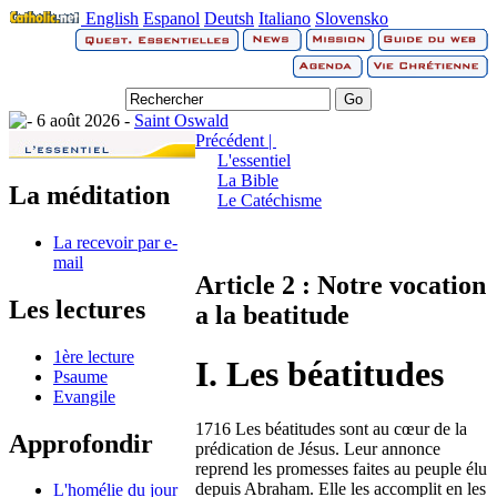
English
Espanol
Deutsh
Italiano
Slovensko
6 août 2026 -
Saint Oswald
Précédent |
L'essentiel
La Bible
La méditation
Le Catéchisme
La recevoir par e-
mail
Article 2 : Notre vocation
Les lectures
a la beatitude
1ère lecture
I. Les béatitudes
Psaume
Evangile
1716 Les béatitudes sont au cœur de la
Approfondir
prédication de Jésus. Leur annonce
reprend les promesses faites au peuple élu
depuis Abraham. Elle les accomplit en les
L'homélie du jour