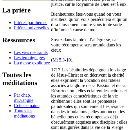
justice, car le Royaume de Dieu est à eux.
La prière
Bienheureux êtes-vous quand on vous
insultera, qu’on vous persécutera et qu’on
Prières par thèmes
dira faussement contre vous toute sorte
Prières universelles
d’infamie à cause de moi.
Ressources
Soyez dans la joie et l’allégresse, car
votre récompense sera grande dans les
cieux
Les vies des saints
Les témoignages
(
Mt 5,3
-10).
La messe expliquée
1717 Les béatitudes dépeignent le visage
Toutes les
de Jésus-Christ et en décrivent la charité ;
elles expriment la vocation des fidèles
méditations
associés à la gloire de sa Passion et de sa
Résurrection ; elles éclairent les actions et
Par chap.
les attitudes caractéristiques de la vie
d'Evangile
chrétienne ; elles sont les promesses
Cette semaine
paradoxales qui soutiennent l’espérance
Toutes les
dans les tribulations ; elles annoncent les
méditations
bénédictions et les récompenses déjà
obscurément acquises aux disciples ; elles
sont inaugurées dans la vie de la Vierge