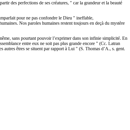
rtir des perfections de ses créatures, " car la grandeur et la beauté
’imparfait pour ne pas confondre le Dieu " ineffable,
s humaines. Nos paroles humaines restent toujours en deçà du mystère
-même, sans pourtant pouvoir l’exprimer dans son infinie simplicité. En
 dissemblance entre eux ne soit pas plus grande encore " (Cc. Latran
s autres êtres se situent par rapport à Lui " (S. Thomas d’A., s. gent.