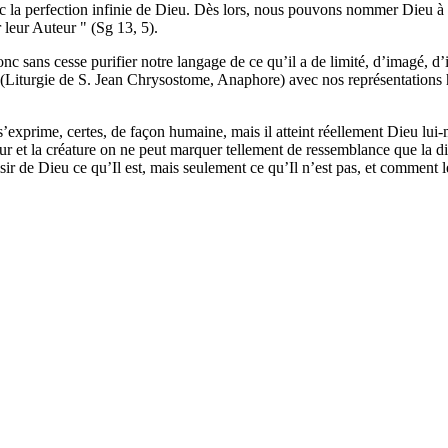
onc la perfection infinie de Dieu. Dès lors, nous pouvons nommer Dieu à pa
 leur Auteur " (Sg 13, 5).
onc sans cesse purifier notre langage de ce qu’il a de limité, d’imagé, d
 " (Liturgie de S. Jean Chrysostome, Anaphore) avec nos représentation
s’exprime, certes, de façon humaine, mais il atteint réellement Dieu lui
ateur et la créature on ne peut marquer tellement de ressemblance que la
r de Dieu ce qu’Il est, mais seulement ce qu’Il n’est pas, et comment le