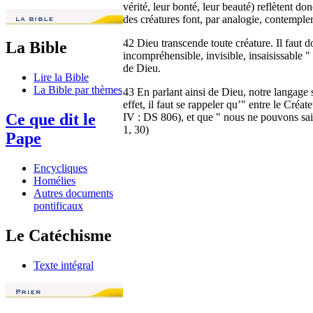
vérité, leur bonté, leur beauté) reflètent d
des créatures font, par analogie, contempler
42 Dieu transcende toute créature. Il faut d
La Bible
incompréhensible, invisible, insaisissable
de Dieu.
Lire la Bible
La Bible par thèmes
43 En parlant ainsi de Dieu, notre langage 
effet, il faut se rappeler qu’" entre le Cré
Ce que dit le
IV : DS 806), et que " nous ne pouvons saisi
1, 30)
Pape
Encycliques
Homélies
Autres documents
pontificaux
Le Catéchisme
Texte intégral