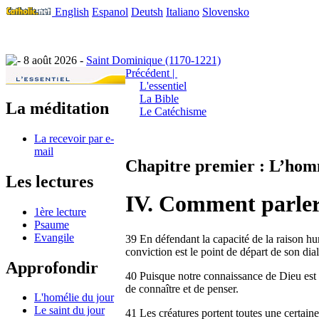
English
Espanol
Deutsh
Italiano
Slovensko
8 août 2026 -
Saint Dominique (1170-1221)
Précédent |
L'essentiel
La Bible
La méditation
Le Catéchisme
La recevoir par e-
mail
Chapitre premier : L’hom
Les lectures
IV. Comment parler
1ère lecture
Psaume
Evangile
39 En défendant la capacité de la raison hu
conviction est le point de départ de son dial
Approfondir
40 Puisque notre connaissance de Dieu est 
de connaître et de penser.
L'homélie du jour
Le saint du jour
41 Les créatures portent toutes une certain