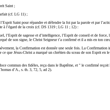
it Saint ;
rfait (cf. LG 11) ;
l’Esprit Saint pour répandre et défendre la foi par la parole et par l’ac
e à l’égard de la croix (cf. DS 1319 ; LG 11 ; 12) :
l, l’Esprit de sagesse et d’intelligence, l’Esprit de conseil et de force, l
rqué de son signe, le Christ Seigneur t’a confirmé et il a mis en ton cœ
vement, la Confirmation est donnée une seule fois. La Confirmation imp
de ce que Jésus-Christ a marqué un chrétien du sceau de son Esprit en le 
rdoce commun des fidèles, reçu dans le Baptême, et " le confirmé reçoit
Thomas d’A., s. th. 3, 72, 5, ad 2).