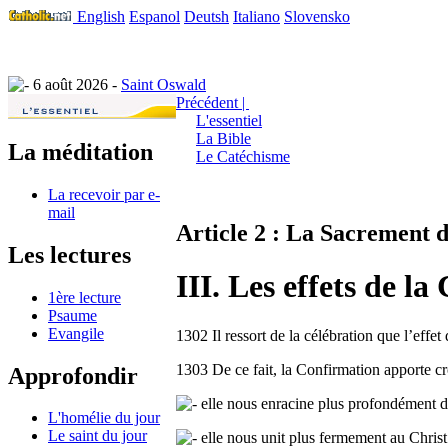
English
Espanol
Deutsh
Italiano
Slovensko
6 août 2026 -
Saint Oswald
Précédent |
L'essentiel
La Bible
La méditation
Le Catéchisme
La recevoir par e-
mail
Article 2 : La Sacrement 
Les lectures
III. Les effets de l
1ère lecture
Psaume
Evangile
1302 Il ressort de la célébration que l’effe
1303 De ce fait, la Confirmation apporte cr
Approfondir
elle nous enracine plus profondément dan
L'homélie du jour
Le saint du jour
elle nous unit plus fermement au Christ