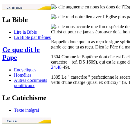
elle augmente en nous les dons de l’Espr
elle rend notre lien avec l’Église plus pa
La Bible
elle nous accorde une force spéciale de 
Christ et pour ne jamais éprouver de la hont
Lire la Bible
La Bible par thèmes
Rappelle donc que tu as reçu le signe spiritue
garde ce que tu as reçu. Dieu le Père t’a ma
Ce que dit le
Pape
1304 Comme le Baptême dont elle est l’achè
caractère " (cf. DS 1609), qui est le signe 
24,48
-49).
Encycliques
Homélies
1305 Le " caractère " perfectionne le sace
Autres documents
vertu d’une charge (quasi ex officio) " (S. 
pontificaux
Le Catéchisme
Texte intégral