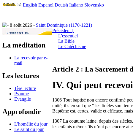
English
Espanol
Deutsh
Italiano
Slovensko
8 août 2026 -
Saint Dominique (1170-1221)
Précédent |
L'essentiel
La Bible
La méditation
Le Catéchisme
La recevoir par e-
mail
Article 2 : La Sacrement 
Les lectures
IV. Qui peut recevo
1ère lecture
Psaume
Evangile
1306 Tout baptisé non encore confirmé peut
unité, il s’en suit que " les fidèles sont t
Approfondir
Baptême est, certes, valide et efficace, mais
1307 La coutume latine, depuis des siècles
L'homélie du jour
les enfants même s’ils n’ont pas encore atte
Le saint du jour