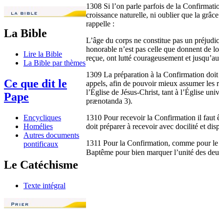
1308 Si l’on parle parfois de la Confirmatio
croissance naturelle, ni oublier que la grâc
rappelle :
La Bible
L’âge du corps ne constitue pas un préjudice
honorable n’est pas celle que donnent de lo
Lire la Bible
reçue, ont lutté courageusement et jusqu’au 
La Bible par thèmes
1309 La préparation à la Confirmation doit v
Ce que dit le
appels, afin de pouvoir mieux assumer les re
l’Église de Jésus-Christ, tant à l’Église un
Pape
prænotanda 3).
1310 Pour recevoir la Confirmation il faut ê
Encycliques
doit préparer à recevoir avec docilité et disp
Homélies
Autres documents
1311 Pour la Confirmation, comme pour le Ba
pontificaux
Baptême pour bien marquer l’unité des deux
Le Catéchisme
Texte intégral