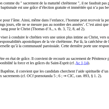
n comme du " sacrement de la maturité chrétienne ", il ne faudrait pas p
e baptismale est une grâce d’élection gratuite et imméritée qui n’a pas be
 pour l’âme. Ainsi, même dans l’enfance, l’homme peut recevoir la perfec
ngs jours, elle ne se mesure pas au nombre des années’. C’est ainsi que 
sang pour le Christ (Thomas d’A., s. th. 3, 72, 8, ad 2).
iser à conduire le chrétien vers une union plus intime au Christ, vers une
sponsabilités apostoliques de la vie chrétienne. Par là, la catéchèse de 
iverselle qu’à la communauté paroissiale. Cette dernière porte une respon
tre en état de grâce. Il convient de recourir au sacrement de Pénitence 
onibilité la force et les grâces du Saint-Esprit (cf.
Ac 1,14
).
ptême, il convient que les candidats cherchent l’aide spirituelle d’un 
 sacrements (cf. OCf prænotanda 5 ; 6 ; ⇒ CIC, can. 893, § 1. 2).