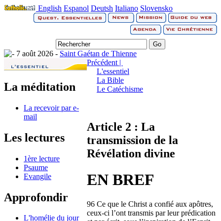
English
Espanol
Deutsh
Italiano
Slovensko
7 août 2026 -
Saint Gaétan de Thienne
Précédent |
L'essentiel
La Bible
La méditation
Le Catéchisme
La recevoir par e-
mail
Article 2 : La
Les lectures
transmission de la
Révélation divine
1ère lecture
Psaume
EN BREF
Evangile
Approfondir
96 Ce que le Christ a confié aux apôtres,
ceux-ci l’ont transmis par leur prédication
L'homélie du jour