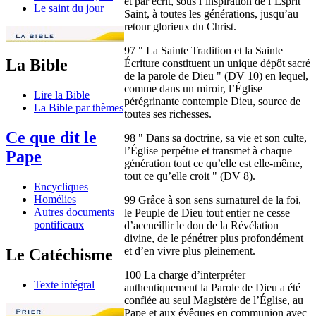
et par écrit, sous l’inspiration de l’Esprit
Le saint du jour
Saint, à toutes les générations, jusqu’au
retour glorieux du Christ.
97 " La Sainte Tradition et la Sainte
La Bible
Écriture constituent un unique dépôt sacré
de la parole de Dieu " (DV 10) en lequel,
comme dans un miroir, l’Église
Lire la Bible
pérégrinante contemple Dieu, source de
La Bible par thèmes
toutes ses richesses.
Ce que dit le
98 " Dans sa doctrine, sa vie et son culte,
l’Église perpétue et transmet à chaque
Pape
génération tout ce qu’elle est elle-même,
tout ce qu’elle croit " (DV 8).
Encycliques
Homélies
99 Grâce à son sens surnaturel de la foi,
Autres documents
le Peuple de Dieu tout entier ne cesse
pontificaux
d’accueillir le don de la Révélation
divine, de le pénétrer plus profondément
et d’en vivre plus pleinement.
Le Catéchisme
100 La charge d’interpréter
Texte intégral
authentiquement la Parole de Dieu a été
confiée au seul Magistère de l’Église, au
Pape et aux évêques en communion avec