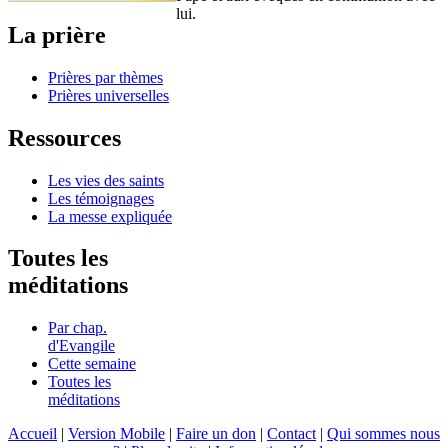
lui.
La prière
Prières par thèmes
Prières universelles
Ressources
Les vies des saints
Les témoignages
La messe expliquée
Toutes les
méditations
Par chap.
d'Evangile
Cette semaine
Toutes les
méditations
Accueil
|
Version Mobile
|
Faire un don
|
Contact
|
Qui sommes nous