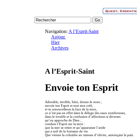
Navigation:
A l’Esprit-Saint
Aujour.
Hier
Archives
A l’Esprit-Saint
Envoie ton Esprit
Adorable, terrible, béni, donne-le nous ;
envoie ton Esprit et tout sera créé,
et tu renouvelleras la face de la terre,
ce n’est pas en effet dans le déluge des eaux nombreuses,
dans le trouble et la confusion d’affections si diverses
qu’on approche de Dieu ;
conduis l’Esprit sur la terre :
que la mer se retire et qu’apparaisse l’aride
qui a soif de la fontaine de vie.
Que vienne la colombe au rameau d’olivier, annonçant la paix