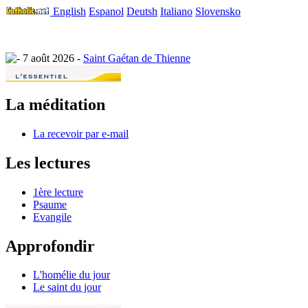
English
Espanol
Deutsh
Italiano
Slovensko
7 août 2026 -
Saint Gaétan de Thienne
La méditation
La recevoir par e-mail
Les lectures
1ère lecture
Psaume
Evangile
Approfondir
L'homélie du jour
Le saint du jour