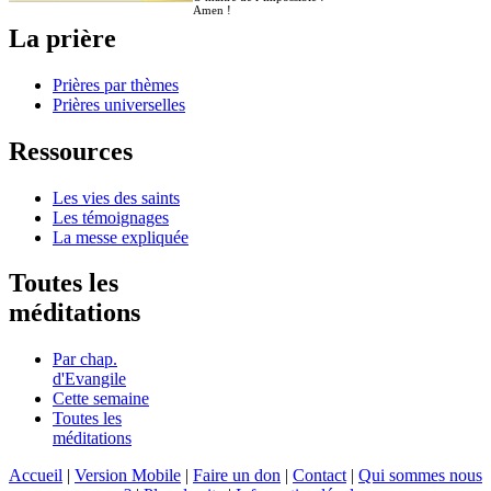
Amen !
La prière
Prières par thèmes
Prières universelles
Ressources
Les vies des saints
Les témoignages
La messe expliquée
Toutes les
méditations
Par chap.
d'Evangile
Cette semaine
Toutes les
méditations
Accueil
|
Version Mobile
|
Faire un don
|
Contact
|
Qui sommes nous