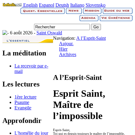
English
Espanol
Deutsh
Italiano
Slovensko
6 août 2026 -
Saint Oswald
Navigation:
A l’Esprit-Saint
Aujour.
Hier
La méditation
Archives
La recevoir par e-
mail
A l’Esprit-Saint
Les lectures
Esprit Saint,
1ère lecture
Maître de
Psaume
Evangile
l’impossible
Approfondir
Esprit-Saint,
L'homélie du jour
Toi qui es depuis toujours le maître de l’impossible,