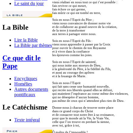
viens réaliser en nous tout ce qui t’est possible :
Le saint du jour
fais revivre ce qui meurt,
fais éclore ce qui germe,
fais mûrir ce qui est tombé en terre,
Sois en nous l’Esprit du Père ;
viens nous convaincre de donner notre vie
La Bible
et de collaborer au grand oeuvre de la création,
de la terre à transformer
aux terres à partager entre nous.
Lire la Bible
Sois en nous l’Esprit du Fils :
viens nous apprendre à passer par la Croix
La Bible par thèmes
pour ouvrir le chemin de ton Royaume
et à vivre dans la confiance
les épreuves comme les joies.
Ce que dit le
Sois en nous l’Esprit de sainteté,
Pape
qui nous initie aux moeurs de Dieu,
à la générosité du Père, à la fidélité du Fils,
et aussi au courage des apôtres
et à la louange de Marie.
Encycliques
Sois en nous l’Esprit
Homélies
qui fait sans cesse une humanité nouvelle,
Autres documents
qui recrée nos libertés quand elles se défont,
qui maintient l’espérance au coeur même des violences,
pontificaux
qui ne désespère d’aucun homme,
pas même de ceux qui n’attendent plus rien de Dieu.
Le Catéchisme
Donne-nous à chacun de trouver notre place
dans ce grand corps du Christ
et de consacrer tout notre être à sa croissance,
pour que le monde ait la Vie, la Vraie Vie,
Texte intégral
celle que l’on trouve en perdant la sienne,
avec toi, grâce à toi,
Ô maître de l’impossible !