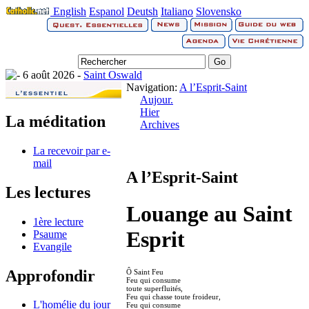
English
Espanol
Deutsh
Italiano
Slovensko
6 août 2026 -
Saint Oswald
Navigation:
A l’Esprit-Saint
Aujour.
Hier
La méditation
Archives
La recevoir par e-
mail
A l’Esprit-Saint
Les lectures
Louange au Saint
1ère lecture
Esprit
Psaume
Evangile
Approfondir
Ô Saint Feu
Feu qui consume
toute superfluités,
Feu qui chasse toute froideur,
L'homélie du jour
Feu qui consume