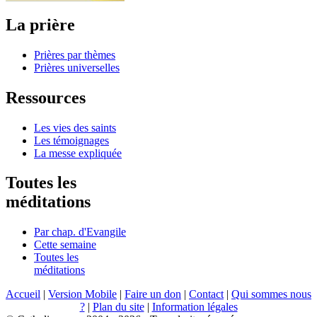
La prière
Prières par thèmes
Prières universelles
Ressources
Les vies des saints
Les témoignages
La messe expliquée
Toutes les
méditations
Par chap. d'Evangile
Cette semaine
Toutes les
méditations
Accueil
|
Version Mobile
|
Faire un don
|
Contact
|
Qui sommes nous
?
|
Plan du site
|
Information légales