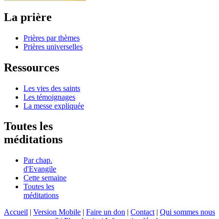
La prière
Prières par thèmes
Prières universelles
Ressources
Les vies des saints
Les témoignages
La messe expliquée
Toutes les
méditations
Par chap.
d'Evangile
Cette semaine
Toutes les
méditations
Accueil
|
Version Mobile
|
Faire un don
|
Contact
|
Qui sommes nous