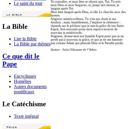
Te connaître, et mon âme se réjouit que, Toi, Tu sois
Le saint du jour
mon Dieu et mon Seigneur, et, jusqu’aux larmes, je
languis après Toi.
Mon âme languit après Dieu, et elle Le cherche avec des
larmes.
Seigneur miséricordieux, Tu vois ma chute et ma
douleur ; mais, humblement, j’implore ta clémence :
La Bible
répands sur le pécheur que je suis la grâce de ton Saint-
Esprit, Son souvenir porte mon esprit à trouver de
nouveau ta miséricorde.
Seigneur, donne-moi ton humble Esprit pour que je ne
Lire la Bible
perde pas à nouveau ta grâce, et que je ne me lamente
pas comme Adam qui pleurait Dieu et le Paradis perdu.
La Bible par thèmes
Auteur : Saint Silouane de l’Athos
Ce que dit le
Pape
Encycliques
Homélies
Autres documents
pontificaux
Le Catéchisme
Texte intégral