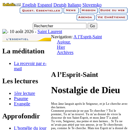
English
Espanol
Deutsh
Italiano
Slovensko
10 août 2026 -
Saint Laurent
Navigation:
A l’Esprit-Saint
Aujour.
Hier
La méditation
Archives
La recevoir par e-
mail
A l’Esprit-Saint
Les lectures
Nostalgie de Dieu
1ère lecture
Psaume
Evangile
Mon âme languit après le Seigneur, et je Le cherche avec
des larmes.
Comment pourrais-je ne pas Te chercher ? Toi le
Approfondir
premier, Tu m’as trouvé. Tu m’as donné de vivre la
douceur de ton Saint-Esprit, et mon âme T’a aimé.
Tu vois, Seigneur, ma peine et mes larmes... Si Tu ne
m’avais pas attiré par ton amour, je ne Te chercherais
L'homélie du jour
pas, comme Je Te cherche. Mais ton Esprit m’a donné de