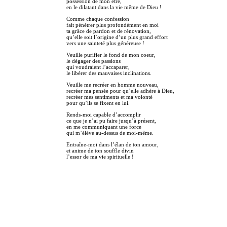
possession de mon être,
en le dilatant dans la vie même de Dieu !
Comme chaque confession
fait pénétrer plus profondément en moi
ta grâce de pardon et de rénovation,
qu’elle soit l’origine d’un plus grand effort
vers une sainteté plus généreuse !
Veuille purifier le fond de mon coeur,
le dégager des passions
qui voudraient l’accaparer,
le libérer des mauvaises inclinations.
Veuille me recréer en homme nouveau,
recréer ma pensée pour qu’elle adhère à Dieu,
recréer mes sentiments et ma volonté
pour qu’ils se fixent en lui.
Rends-moi capable d’accomplir
ce que je n’ai pu faire jusqu’à présent,
en me communiquant une force
qui m’élève au-dessus de moi-même.
Entraîne-moi dans l’élan de ton amour,
et anime de ton souffle divin
l’essor de ma vie spirituelle !