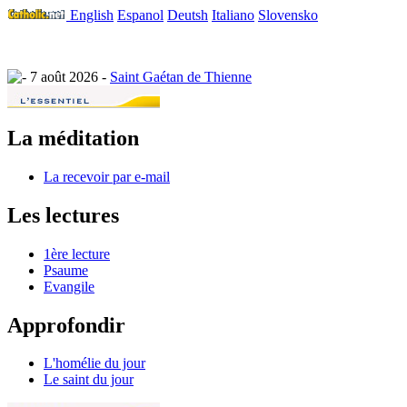
English
Espanol
Deutsh
Italiano
Slovensko
7 août 2026 -
Saint Gaétan de Thienne
La méditation
La recevoir par e-mail
Les lectures
1ère lecture
Psaume
Evangile
Approfondir
L'homélie du jour
Le saint du jour