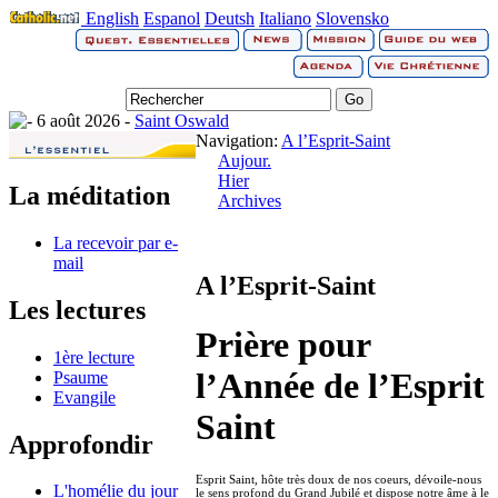
English
Espanol
Deutsh
Italiano
Slovensko
6 août 2026 -
Saint Oswald
Navigation:
A l’Esprit-Saint
Aujour.
Hier
La méditation
Archives
La recevoir par e-
mail
A l’Esprit-Saint
Les lectures
Prière pour
1ère lecture
l’Année de l’Esprit
Psaume
Evangile
Saint
Approfondir
Esprit Saint, hôte très doux de nos coeurs, dévoile-nous
L'homélie du jour
le sens profond du Grand Jubilé et dispose notre âme à le