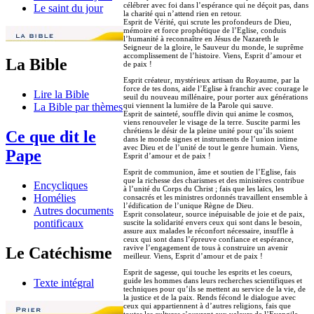
célébrer avec foi dans l’espérance qui ne déçoit pas, dans
Le saint du jour
la charité qui n’attend rien en retour.
Esprit de Vérité, qui scrute les profondeurs de Dieu,
mémoire et force prophétique de l’Eglise, conduis
l’humanité à reconnaître en Jésus de Nazareth le
Seigneur de la gloire, le Sauveur du monde, le suprême
accomplissement de l’histoire. Viens, Esprit d’amour et
La Bible
de paix !
Esprit créateur, mystérieux artisan du Royaume, par la
force de tes dons, aide l’Eglise à franchir avec courage le
Lire la Bible
seuil du nouveau millénaire, pour porter aux générations
qui viennent la lumière de la Parole qui sauve.
La Bible par thèmes
Esprit de sainteté, souffle divin qui anime le cosmos,
viens renouveler le visage de la terre. Suscite parmi les
chrétiens le désir de la pleine unité pour qu’ils soient
Ce que dit le
dans le monde signes et instruments de l’union intime
avec Dieu et de l’unité de tout le genre humain. Viens,
Pape
Esprit d’amour et de paix !
Esprit de communion, âme et soutien de l’Eglise, fais
que la richesse des charismes et des ministères contribue
Encycliques
à l’unité du Corps du Christ ; fais que les laïcs, les
Homélies
consacrés et les ministres ordonnés travaillent ensemble à
l’édification de l’unique Règne de Dieu.
Autres documents
Esprit consolateur, source inépuisable de joie et de paix,
pontificaux
suscite la solidarité envers ceux qui sont dans le besoin,
assure aux malades le réconfort nécessaire, insuffle à
ceux qui sont dans l’épreuve confiance et espérance,
ravive l’engagement de tous à construire un avenir
Le Catéchisme
meilleur. Viens, Esprit d’amour et de paix !
Esprit de sagesse, qui touche les esprits et les coeurs,
guide les hommes dans leurs recherches scientifiques et
Texte intégral
techniques pour qu’ils se mettent au service de la vie, de
la justice et de la paix. Rends fécond le dialogue avec
ceux qui appartiennent à d’autres religions, fais que
toutes les cultures s’ouvrent aux valeurs de l’Evangile.