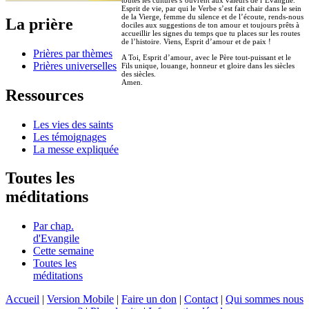
Esprit de vie, par qui le Verbe s’est fait chair dans le sein
de la Vierge, femme du silence et de l’écoute, rends-nous
La prière
dociles aux suggestions de ton amour et toujours prêts à
accueillir les signes du temps que tu places sur les routes
de l’histoire. Viens, Esprit d’amour et de paix !
Prières par thèmes
A Toi, Esprit d’amour, avec le Père tout-puissant et le
Prières universelles
Fils unique, louange, honneur et gloire dans les siècles
des siècles.
Amen.
Ressources
Les vies des saints
Les témoignages
La messe expliquée
Toutes les
méditations
Par chap.
d'Evangile
Cette semaine
Toutes les
méditations
Accueil
|
Version Mobile
|
Faire un don
|
Contact
|
Qui sommes nous