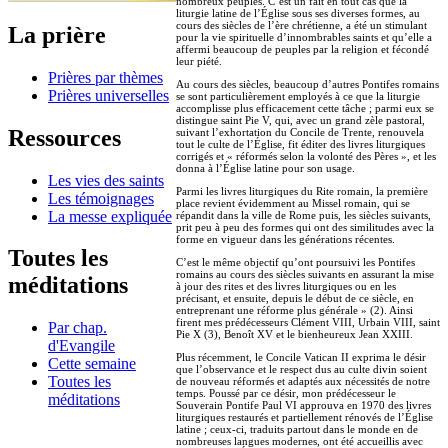
nombreux peuples. C’est un fait en tout cas que la
liturgie latine de l’Église sous ses diverses formes, au
cours des siècles de l’ère chrétienne, a été un stimulant
La prière
pour la vie spirituelle d’innombrables saints et qu’elle a
affermi beaucoup de peuples par la religion et fécondé
leur piété.
Prières par thèmes
Au cours des siècles, beaucoup d’autres Pontifes romains
Prières universelles
se sont particulièrement employés à ce que la liturgie
accomplisse plus efficacement cette tâche ; parmi eux se
distingue saint Pie V, qui, avec un grand zèle pastoral,
Ressources
suivant l’exhortation du Concile de Trente, renouvela
tout le culte de l’Église, fit éditer des livres liturgiques
corrigés et « réformés selon la volonté des Pères », et les
donna à l’Église latine pour son usage.
Les vies des saints
Parmi les livres liturgiques du Rite romain, la première
Les témoignages
place revient évidemment au Missel romain, qui se
La messe expliquée
répandit dans la ville de Rome puis, les siècles suivants,
prit peu à peu des formes qui ont des similitudes avec la
forme en vigueur dans les générations récentes.
Toutes les
C’est le même objectif qu’ont poursuivi les Pontifes
romains au cours des siècles suivants en assurant la mise
méditations
à jour des rites et des livres liturgiques ou en les
précisant, et ensuite, depuis le début de ce siècle, en
entreprenant une réforme plus générale » (2). Ainsi
firent mes prédécesseurs Clément VIII, Urbain VIII, saint
Par chap.
Pie X (3), Benoît XV et le bienheureux Jean XXIII.
d'Evangile
Plus récemment, le Concile Vatican II exprima le désir
Cette semaine
que l’observance et le respect dus au culte divin soient
Toutes les
de nouveau réformés et adaptés aux nécessités de notre
temps. Poussé par ce désir, mon prédécesseur le
méditations
Souverain Pontife Paul VI approuva en 1970 des livres
liturgiques restaurés et partiellement rénovés de l’Église
latine ; ceux-ci, traduits partout dans le monde en de
nombreuses langues modernes, ont été accueillis avec