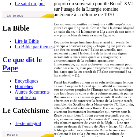
proprio du souverain pontife Benoît XVI
Le saint du jour
sur l’usage de la Liturgie romaine
antérieure à la réforme de 1970
Les souverains pontifes ont toujours veillé jusqu’à nos
La Bible
jours à ce que l’Église du Christ offre à la divine Majesté
un culte digne, « à la louange et à la gloire de son nom »
et « pour le bien de toute sa sainte Église ».
Lire la Bible
Depuis des temps immémoriaux et aussi à l’avenir, le
principe à observer est que « chaque Église particulière
La Bible par thèmes
doit être en accord avec l’Église universelle, non
seulement quant à la doctrine de la foi et aux signes
sacramentels, mais aussi quant aux usages reçus
Ce que dit le
universellement de la tradition apostolique
ininterrompue, qui sont à observer non seulement pour
Pape
éviter des erreurs, mais pour transmettre l’intégrité de la
foi, parce que la lex orandi de l’Église correspond à sa
lex credendi » (1).
Encycliques
Parmi les Pontifes qui ont eu ce soin se distingue le nom
Homélies
de saint Grégoire le Grand qui fut attentif à transmettre
aux nouveaux peuples de l’Europe tant la foi catholique
Autres documents
que les trésors du culte et de la culture accumulés par les
pontificaux
Romains au cours des siècles précédents. Il ordonna de
déterminer et de conserver la forme de la liturgie sacrée,
aussi bien du Sacrifice de la Messe que de l’Office divin,
telle qu’elle était célébrée à Rome. Il encouragea
Le Catéchisme
vivement les moines et les moniales qui, vivant sous la
Règle de saint Benoît, firent partout resplendir par leur
vie, en même temps que l’annonce de l’Évangile, cette
très salutaire manière de vivre de la Règle, « à ne rien
Texte intégral
mettre au-dessus de l’œuvre de Dieu » (chap. 43). Ainsi,
la liturgie selon les coutumes de Rome féconda non
seulement la foi et la piété mais aussi la culture de