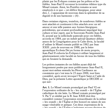
plaisir par les Évêques comme par les prêtres et les
fidèles. Jean-Paul II reconnut la troisième édition type du
Missel romain. Ainsi, les Pontifes romains se sont
employés à ce que « cet édifice liturgique, pour ainsi
dire, [...] apparaisse de nouveau dans la splendeur de sa
dignité et de son harmonie » (4) .
Dans certaines régions, toutefois, de nombreux fidèles se
sont attachés et continuent à être attachés avec un tel
amour et une telle passion aux formes liturgiques
précédentes, qui avaient profondément imprégné leur
culture et leur esprit, que le Souverain Pontife Jean-Paul
II, poussé par la sollicitude pastorale pour ces fidèles,
accorda en 1984, par un indult spécial Quattuor abhinc
annos de la Congrégation pour le Culte divin, la faculté
d’utiliser le Missel romain publié en 1962 par Jean
XXIII ; puis de nouveau en 1988, par la lettre
apostolique Ecclesia Dei en forme de motu proprio,
Jean-Paul II exhorta les Évêques à utiliser largement et
généreusement cette faculté en faveur de tous les fidèles
qui en feraient la demande.
Les prières instantes de ces fidèles ayant déjà été
longuement pesées par mon prédécesseur Jean-Paul II,
ayant moi-même entendu les Pères Cardinaux au
consistoire qui s’est tenu le 23 mars 2006, tout bien
considéré, après avoir invoqué l’Esprit Saint et l’aide de
Dieu, par la présente Lettre apostolique je DECIDE ce
qui suit :
Art. 1.
Le Missel romain promulgué par Paul VI est
l’expression ordinaire de la « lex orandi » de l’Église
catholique de rite latin. Le Missel romain promulgué par
S. Pie V et réédité par le B. Jean XXIII doit être
considéré comme l’expression extraordinaire de la même
« lex orandi » de l’Église et être honoré en raison de son
usage vénérable et antique. Ces deux expressions de la
« lex orandi » de l’Église n’induisent aucune division de