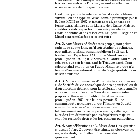
la « lex credendi » de l’Église ; ce sont en effet deux
mises en œuvre de l’unique rite romain.
Il est donc permis de célébrer le Sacrifice de la Messe
suivant l’édition type du Missel romain promulgué par le
B. Jean XXIII en 1962 et jamais abrogé, en tant que
forme extraordinaire de la Liturgie de l’Église. Mais les
conditions établies par les documents précédents
Quattuor abhinc annos et Ecclesia Dei pour l’usage de ce
Missel sont remplacées par ce qui suit :
Art. 2.
Aux Messes célébrées sans peuple, tout prêtre
catholique de rite latin, qu’il soit séculier ou religieux,
peut utiliser le Missel romain publié en 1962 par le
bienheureux Pape Jean XXIII ou le Missel romain
promulgué en 1970 par le Souverain Pontife Paul VI, et
cela quel que soit le jour, sauf le Triduum sacré. Pour
célébrer ainsi selon l’un ou l’autre Missel, le prêtre n’a
besoin d’aucune autorisation, ni du Siège apostolique ni
de son Ordinaire.
Art. 3.
Si des communautés d’Instituts de vie consacrée
et de Sociétés de vie apostolique de droit pontifical ou de
droit diocésain désirent, pour la célébration conventuelle
ou « communautaire », célébrer dans leurs oratoires
propres la Messe selon l’édition du Missel romain
promulgué en 1962, cela leur est permis. Si une
communauté particulière ou tout l’Institut ou Société
veut avoir de telles célébrations souvent ou
habituellement ou de façon permanente, cette façon de
faire doit être déterminée par les Supérieurs majeurs
selon les règles du droit et les lois et statuts particuliers.
Art. 4.
Aux célébrations de la Messe dont il est question
ci-dessus à l’art. 2 peuvent être admis, en observant les
règles du droit, des fidèles qui le demandent
spontanément.