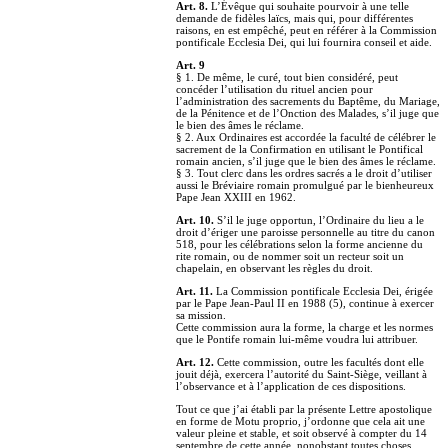
Art. 8.
L’Évêque qui souhaite pourvoir à une telle
demande de fidèles laïcs, mais qui, pour différentes
raisons, en est empêché, peut en référer à la Commission
pontificale Ecclesia Dei, qui lui fournira conseil et aide.
Art. 9
§ 1. De même, le curé, tout bien considéré, peut
concéder l’utilisation du rituel ancien pour
l’administration des sacrements du Baptême, du Mariage,
de la Pénitence et de l’Onction des Malades, s’il juge que
le bien des âmes le réclame.
§ 2. Aux Ordinaires est accordée la faculté de célébrer le
sacrement de la Confirmation en utilisant le Pontifical
romain ancien, s’il juge que le bien des âmes le réclame.
§ 3. Tout clerc dans les ordres sacrés a le droit d’utiliser
aussi le Bréviaire romain promulgué par le bienheureux
Pape Jean XXIII en 1962.
Art. 10.
S’il le juge opportun, l’Ordinaire du lieu a le
droit d’ériger une paroisse personnelle au titre du canon
518, pour les célébrations selon la forme ancienne du
rite romain, ou de nommer soit un recteur soit un
chapelain, en observant les règles du droit.
Art. 11.
La Commission pontificale Ecclesia Dei, érigée
par le Pape Jean-Paul II en 1988 (5), continue à exercer
sa mission.
Cette commission aura la forme, la charge et les normes
que le Pontife romain lui-même voudra lui attribuer.
Art. 12.
Cette commission, outre les facultés dont elle
jouit déjà, exercera l’autorité du Saint-Siège, veillant à
l’observance et à l’application de ces dispositions.
Tout ce que j’ai établi par la présente Lettre apostolique
en forme de Motu proprio, j’ordonne que cela ait une
valeur pleine et stable, et soit observé à compter du 14
septembre de cette année, nonobstant toutes choses