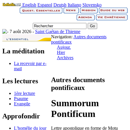
English
Espanol
Deutsh
Italiano
Slovensko
7 août 2026 -
Saint Gaétan de Thienne
Navigation:
Autres documents
pontificaux
Aujour.
La méditation
Hier
Archives
La recevoir par e-
mail
Autres documents
Les lectures
pontificaux
1ère lecture
Psaume
Summorum
Evangile
Pontificum
Approfondir
Lettre apostolique en forme de Motu
L'homélie du jour