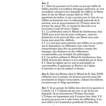
Art. 5
§ 1. Dans les paroisses où il existe un groupe stable de
fidèles attachés à la tradition liturgique antérieure, le curé
accueillera volontiers leur demande de célébrer la Messe
selon le rite du Missel romain édité en 1962. Il
appréciera lui-même ce qui convient pour le bien de ces
fidèles en harmonie avec la sollicitude pastorale de la
paroisse, sous le gouvernement de l’Évêque selon les
normes du canon 392, en évitant la discorde et en
favorisant l’unité de toute l’Église.
§ 2. La célébration selon le Missel du bienheureux Jean
XXIII peut avoir lieu les jours ordinaires ; mais les
dimanches et les jours de fêtes, une Messe sous cette
forme peut aussi être célébrée.
§ 3. Le curé peut aussi autoriser aux fidèles ou au prêtre
qui le demandent, la célébration sous cette forme
extraordinaire dans des cas particuliers comme des
mariages, des obsèques ou des célébrations
occasionnelles, par exemple des pèlerinages.
§ 4. Les prêtres utilisant le Missel du bienheureux Jean
XXIII doivent être idoines et non empêchés par le droit.
§ 5. Dans les églises qui ne sont ni paroissiales ni
conventuelles, il appartient au Recteur de l’église
d’autoriser ce qui est indiqué ci-dessus.
Art. 6.
Dans les Messes selon le Missel du B. Jean XXIII
célébrées avec le peuple, les lectures peuvent aussi être
proclamées en langue vernaculaire, utilisant des éditions
reconnues par le Siège apostolique.
Art. 7.
Si un groupe de fidèles laïcs dont il est question à
l’article 5 § 1 n’obtient pas du curé ce qu’ils lui ont
demandé, ils en informeront l’Évêque diocésain.
L’Évêque est instamment prié d’exaucer leur désir. S’il
ne peut pas pourvoir à cette forme de célébration, il en
sera référé à la Commission pontificale Ecclesia Dei.