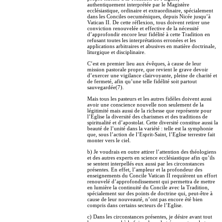
authentiquement interprétée par le Magistère
ecclésiastique, ordinaire et extraordinaire, spécialement
dans les Conciles oecuméniques, depuis Nicée jusqu’à
Vatican II. De cette réflexion, tous doivent retirer une
conviction renouvelée et effective de la nécessité
d’approfondir encore leur fidélité à cette Tradition en
refusant toutes les interprétations erronées et les
applications arbitraires et abusives en matière doctrinale,
liturgique et disciplinaire.
C’est en premier lieu aux évêques, à cause de leur
mission pastorale propre, que revient le grave devoir
d’exercer une vigilance clairvoyante, pleine de charité et
de fermeté, afin qu’une telle fidélité soit partout
sauvegardée(7).
Mais tous les pasteurs et les autres fidèles doivent aussi
avoir une conscience nouvelle non seulement de la
légitimité mais aussi de la richesse que représente pour
l’Eglise la diversité des charismes et des traditions de
spiritualité et d’apostolat. Cette diversité constitue aussi la
beauté de l’unité dans la variété : telle est la symphonie
que, sous l’action de l’Esprit-Saint, l’Eglise terrestre fait
monter vers le ciel.
b) Je voudrais en outre attirer l’attention des théologiens
et des autres experts en science ecclésiastique afin qu’ils
se sentent interpellés eux aussi par les circonstances
présentes. En effet, l’ampleur et la profondeur des
enseignements du Concile Vatican II requièrent un effort
renouvelé d’approfondissement qui permettra de mettre
en lumière la continuité du Concile avec la Tradition,
spécialement sur des points de doctrine qui, peut-être à
cause de leur nouveauté, n’ont pas encore été bien
compris dans certains secteurs de l’Eglise.
c) Dans les circonstances présentes, je désire avant tout