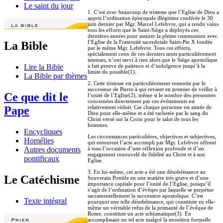
Le saint du jour
1. C’est avec beaucoup de tristesse que l’Eglise de Dieu a
appris l’ordination épiscopale illégitime conférée le 30
juin dernier par Mgr. Marcel Lefebvre, qui a rendu vains
tous les efforts que le Saint-Siège a déployés ces
dernières années pour assurer la pleine communion avec
l’Eglise de la Fraternité sacerdotale Saint-Pie X fondée
La Bible
par le même Mgr. Lefebvre. Tous ces efforts,
spécialement ceux de ces derniers mois particulièrement
intenses, n’ont servi à rien alors que le Siège apostolique
a fait preuve de patience et d’indulgence jusqu’à la
Lire la Bible
limite du possible(1).
La Bible par thèmes
2. Cette tristesse est particulièrement ressentie par le
successeur de Pierre à qui revient en premier de veiller à
Ce que dit le
l’unité de l’Eglise(2), même si le nombre des personnes
concernées directement par ces événements est
relativement réduit. Car chaque personne est aimée de
Pape
Dieu pour elle-même et a été rachetée par le sang du
Christ versé sur la Croix pour le salut de tous les
hommes.
Encycliques
Les circonstances particulières, objectives et subjectives,
Homélies
qui entourent l’acte accompli par Mgr. Lefebvre offrent
à tous l’occasion d’une réflexion profonde et d’un
Autres documents
engagement renouvelé de fidélité au Christ et à son
pontificaux
Eglise.
3. En lui-même, cet acte a été une désobéissance au
Le Catéchisme
Souverain Pontife en une matière très grave et d’une
importance capitale pour l’unité de l’Eglise, puisqu’il
s’agit de l’ordination d’évêqes par laquelle se perpétue
sacramentellement la succession apostolique. C’est
Texte intégral
pourquoi une telle désobéissance, qui constitute en elle-
même un véritable refus de la primauté de l’évêque de
Rome, constitute un acte schismatique(3). En
accomplissant un tel acte malgré la monition formelle