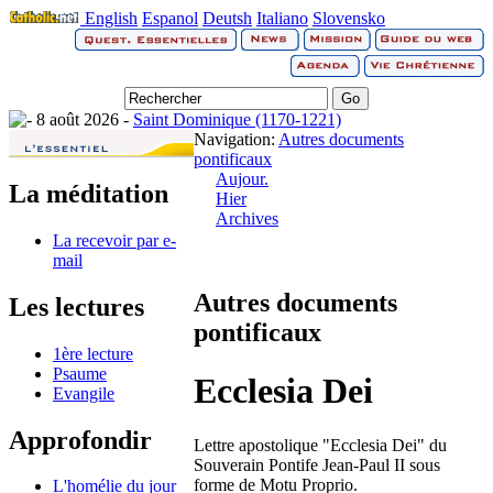
English
Espanol
Deutsh
Italiano
Slovensko
8 août 2026 -
Saint Dominique (1170-1221)
Navigation:
Autres documents
pontificaux
Aujour.
La méditation
Hier
Archives
La recevoir par e-
mail
Autres documents
Les lectures
pontificaux
1ère lecture
Psaume
Ecclesia Dei
Evangile
Approfondir
Lettre apostolique "Ecclesia Dei" du
Souverain Pontife Jean-Paul II sous
forme de Motu Proprio.
L'homélie du jour