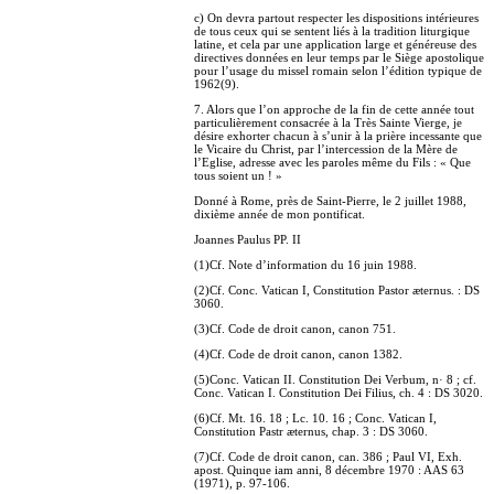
c) On devra partout respecter les dispositions intérieures
de tous ceux qui se sentent liés à la tradition liturgique
latine, et cela par une application large et généreuse des
directives données en leur temps par le Siège apostolique
pour l’usage du missel romain selon l’édition typique de
1962(9).
7. Alors que l’on approche de la fin de cette année tout
particulièrement consacrée à la Très Sainte Vierge, je
désire exhorter chacun à s’unir à la prière incessante que
le Vicaire du Christ, par l’intercession de la Mère de
l’Eglise, adresse avec les paroles même du Fils : « Que
tous soient un ! »
Donné à Rome, près de Saint-Pierre, le 2 juillet 1988,
dixième année de mon pontificat.
Joannes Paulus PP. II
(1)Cf. Note d’information du 16 juin 1988.
(2)Cf. Conc. Vatican I, Constitution Pastor æternus. : DS
3060.
(3)Cf. Code de droit canon, canon 751.
(4)Cf. Code de droit canon, canon 1382.
(5)Conc. Vatican II. Constitution Dei Verbum, n· 8 ; cf.
Conc. Vatican I. Constitution Dei Filius, ch. 4 : DS 3020.
(6)Cf. Mt. 16. 18 ; Lc. 10. 16 ; Conc. Vatican I,
Constitution Pastr æternus, chap. 3 : DS 3060.
(7)Cf. Code de droit canon, can. 386 ; Paul VI, Exh.
apost. Quinque iam anni, 8 décembre 1970 : AAS 63
(1971), p. 97-106.