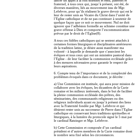
lancer un appel à la fois solennel et ému, paternel et
fraternel, à tous ceux qui, jusqu’à présent, ont été, de
diverses manières, liés au mouvement issu de Mgr.
Lefebvre, pour qu’ils réalisent le grave devoir qui est le
leur de rester unis au Vicaire du Christ dans l’unité de
l’Eglise catholique et de ne pas continuer à soutenir de
quelque façon que ce soit ce mouvement. Nul ne doit
ignorer que l’adhésion formelle au schisme constitue une
grave offense à Dieu et comporte l’excommunication
prévue par le droit de l’Eglise(8).
A tous ces fidèles catholiques qui se sentent attachés à
certaines formes liturgiques et disciplinaires antérieures
de la tradition latine, je désire aussi manifester ma
volonté - à laquelle je demande que s’associent les
évêques et tous ceux qui ont un ministère pastoral dans
l’Eglise - de leur faciliter la communion ecclésiale grâce
à des mesures nécessaires pour garantir le respect de
leurs aspirations.
6. Compte tenu de l’importance et de la complexité des
problèmes évoqués dans ce document, je décrète :
a) Une Commision est instituée, qui aura pour mission de
collaborer avec les évêques, les dicastères de la Curie
romaine et les milieux intéressés, dans le but de faciliter
la pleine communion ecclésiale des prêtres, des
séminaristes, des communautés religieuses ou des
religieux individuels ayant eu jusqu’à présent des liens
avec la Fraternité fondée par Mgr. Lefebvre et qui
désirent rester unis au successeur de Pierre dans l’Eglise
catholique en conservant leurs traditions spirituelles et
liturgiques, à la lumière du protocole signé le 5 mai par
le cardinal Ratzinger et Mgr. Lefebvre.
b) Cette Commission et composée d’un cardinal
président et d’autres membres de la Curie romaine dont
le nombre sera fixé selon les circonstances.