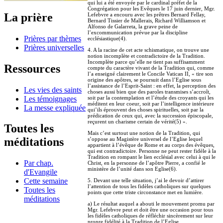
qui lui a été envoyée par le cardinal préfet de la
Congrégation pour les Evêques le 17 juin dernier, Mgr.
La prière
Lefebvre a encouru avec les prêtres Bernard Fellay,
Bernard Tissier de Mallerais, Richard Williamson et
Alfonso de Galarreta, la grave peine de
l’excommunication prévue par la discipline
Prières par thèmes
ecclésiastique(4).
Prières universelles
4. A la racine de cet acte schismatique, on trouve une
notion incomplète et contradictoire de la Tradition.
Incomplète parce qu’elle ne tient pas suffisamment
Ressources
compte du caractère vivant de la Tradition qui, comme
l’a enseigné clairement le Concile Vatican II, « tire son
origine des apôtres, se poursuit dans l’Eglise sous
l’assistance de l’Esprit-Saint : en effet, la perception des
Les vies des saints
choses aussi bien que des paroles transmises s’accroît,
Les témoignages
soit par la contemplation et l’étude des croyants qui les
méditent en leur coeur, soit par l’intelligence intérieure
La messe expliquée
qui’ils éprouvent des choses spirituelles, soit par la
prédication de ceux qui, avec la succession épiscopale,
reçurent un charisme certain de vérité(5) ».
Toutes les
Mais c’est surtout une notion de la Tradition, qui
méditations
s’oppose au Magistère universel de l’Eglise lequel
appartient à l’évêque de Rome et au corps des évêques,
qui est contradictoire. Personne ne peut rester fidèle à la
Tradition en rompant le lien ecclésial avec celui à qui le
Par chap.
Christ, en la personne de l’apôtre Pierre, a confié le
ministère de l’unité dans son Eglise(6).
d'Evangile
Cette semaine
5. Devant une telle situation, j’ai le devoir d’attirer
l’attention de tous les fidèles catholiques sur quelques
Toutes les
points que cette triste circonstance met en lumière.
méditations
a) Le résultat auquel a abouti le mouvement promu par
Mgr. Lefebvre peut et doit être une occasion pour tous
les fidèles catholiques de réfléchir sincèrement sur leur
propre fidélité à la Tradition de l’Eglise,