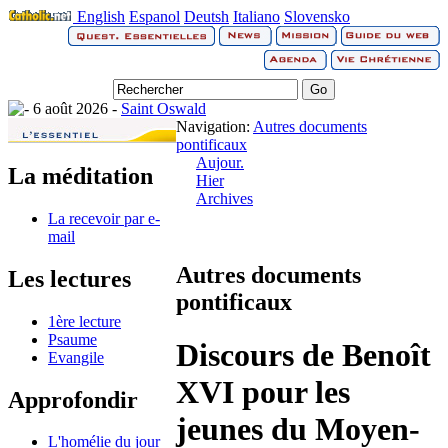
English
Espanol
Deutsh
Italiano
Slovensko
6 août 2026 -
Saint Oswald
Navigation:
Autres documents
pontificaux
Aujour.
La méditation
Hier
Archives
La recevoir par e-
mail
Autres documents
Les lectures
pontificaux
1ère lecture
Psaume
Discours de Benoît
Evangile
XVI pour les
Approfondir
jeunes du Moyen-
L'homélie du jour