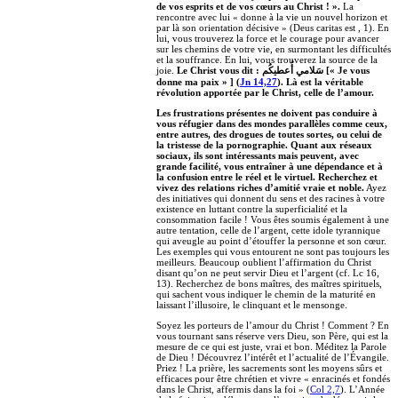
de vos esprits et de vos cœurs au Christ ! ».
La
rencontre avec lui « donne à la vie un nouvel horizon et
par là son orientation décisive » (Deus caritas est , 1). En
lui, vous trouverez la force et le courage pour avancer
sur les chemins de votre vie, en surmontant les difficultés
et la souffrance. En lui, vous trouverez la source de la
joie.
Le Christ vous dit : سَلامي أُعطيكُم [« Je vous
donne ma paix » ] (
Jn 14,27
). Là est la véritable
révolution apportée par le Christ, celle de l’amour.
Les frustrations présentes ne doivent pas conduire à
vous réfugier dans des mondes parallèles comme ceux,
entre autres, des drogues de toutes sortes, ou celui de
la tristesse de la pornographie. Quant aux réseaux
sociaux, ils sont intéressants mais peuvent, avec
grande facilité, vous entraîner à une dépendance et à
la confusion entre le réel et le virtuel. Recherchez et
vivez des relations riches d’amitié vraie et noble.
Ayez
des initiatives qui donnent du sens et des racines à votre
existence en luttant contre la superficialité et la
consommation facile ! Vous êtes soumis également à une
autre tentation, celle de l’argent, cette idole tyrannique
qui aveugle au point d’étouffer la personne et son cœur.
Les exemples qui vous entourent ne sont pas toujours les
meilleurs. Beaucoup oublient l’affirmation du Christ
disant qu’on ne peut servir Dieu et l’argent (cf. Lc 16,
13). Recherchez de bons maîtres, des maîtres spirituels,
qui sachent vous indiquer le chemin de la maturité en
laissant l’illusoire, le clinquant et le mensonge.
Soyez les porteurs de l’amour du Christ ! Comment ? En
vous tournant sans réserve vers Dieu, son Père, qui est la
mesure de ce qui est juste, vrai et bon. Méditez la Parole
de Dieu ! Découvrez l’intérêt et l’actualité de l’Évangile.
Priez ! La prière, les sacrements sont les moyens sûrs et
efficaces pour être chrétien et vivre « enracinés et fondés
dans le Christ, affermis dans la foi » (
Col 2,7
). L’Année