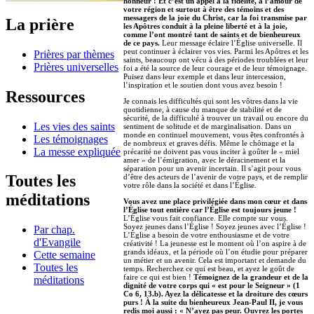
honneur ! Et c’est un appel à la fidélité, à l’amour de
votre région et surtout à être des témoins et des
messagers de la joie du Christ, car la foi transmise par
La prière
les Apôtres conduit à la pleine liberté et à la joie,
comme l’ont montré tant de saints et de bienheureux
de ce pays.
Leur message éclaire l’Église universelle. Il
peut continuer à éclairer vos vies. Parmi les Apôtres et les
Prières par thèmes
saints, beaucoup ont vécu à des périodes troublées et leur
Prières universelles
foi a été la source de leur courage et de leur témoignage.
Puisez dans leur exemple et dans leur intercession,
l’inspiration et le soutien dont vous avez besoin !
Ressources
Je connais les difficultés qui sont les vôtres dans la vie
quotidienne, à cause du manque de stabilité et de
sécurité, de la difficulté à trouver un travail ou encore du
Les vies des saints
sentiment de solitude et de marginalisation. Dans un
monde en continuel mouvement, vous êtes confrontés à
Les témoignages
de nombreux et graves défis. Même le chômage et la
La messe expliquée
précarité ne doivent pas vous inciter à goûter le « miel
amer » de l’émigration, avec le déracinement et la
séparation pour un avenir incertain. Il s’agit pour vous
Toutes les
d’être des acteurs de l’avenir de votre pays, et de remplir
votre rôle dans la société et dans l’Église.
méditations
Vous avez une place privilégiée dans mon cœur et dans
l’Église tout entière car l’Église est toujours jeune !
L’Église vous fait confiance. Elle compte sur vous.
Soyez jeunes dans l’Église ! Soyez jeunes avec l’Église !
Par chap.
L’Église a besoin de votre enthousiasme et de votre
d'Evangile
créativité ! La jeunesse est le moment où l’on aspire à de
grands idéaux, et la période où l’on étudie pour préparer
Cette semaine
un métier et un avenir. Cela est important et demande du
Toutes les
temps. Recherchez ce qui est beau, et ayez le goût de
faire ce qui est bien !
Témoignez de la grandeur et de la
méditations
dignité de votre corps qui « est pour le Seigneur » (1
Co 6, 13.b). Ayez la délicatesse et la droiture des cœurs
purs ! À la suite du bienheureux Jean-Paul II, je vous
redis moi aussi : « N’ayez pas peur. Ouvrez les portes