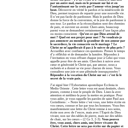
par un autre mal, mais en le prenant sur lui et en
l’anéantissant sur la croix par l’amour vécu jusqu’au
bout.
Découvrir en vérité le pardon et la miséricorde de
Dieu, permet toujours de repartir pour une nouvelle vie.
Il n’est pas facile de pardonner. Mais le pardon de Dieu
donne la force de la conversion, et la joie de pardonner à
son tour. Le pardon et la réconciliation sont des chemins
de paix, et ouvrent un avenir. Chers amis, beaucoup
parmi vous se demandent certainement d’une façon plus
ou moins consciente :
Qu’est-ce que Dieu attend de
moi ? Quel est son projet pour moi ? Ne voudrais-je
pas annoncer au monde la grandeur de son amour par
le sacerdoce, la vie consacrée ou le mariage ? Le
Christ ne m’appellerait-il pas à le suivre de plus près ?
Accueillez avec confiance ces questions. Prenez le temps
d’y réfléchir et de demander la lumière. Répondez à
l’invitation en vous offrant chaque jour à Celui qui vous
appelle pour être de ses amis. Cherchez à suivre avec
cœur et générosité le Christ qui, par amour, nous a
rachetés et a donné sa vie pour chacun de nous. Vous
connaîtrez une joie et une plénitude insoupçonnées !
Répondre à la vocation du Christ sur soi : c’est là le
secret de la vraie paix.
J’ai signé hier l’Exhortation apostolique Ecclesia in
Medio Oriente . Cette lettre vous est aussi destinée, chers
jeunes, comme à tout le peuple de Dieu. Lisez-la avec
attention et méditez-la pour la mettre en pratique. Pour
vous aider, je vous rappelle les paroles de saint Paul aux
Corinthiens : « Notre lettre c’est vous, une lettre écrite en
vos cœurs, connue et lue par tous les hommes. Vous êtes
manifestement une lettre du Christ remise à nos soins,
écrite non avec de l’encre, mais avec l’Esprit du Dieu
vivant, non sur des tables de pierre, mais sur des tables
de chair, sur les cœurs » (2 Co 3, 2-3).
Vous pouvez
être, vous aussi, chers amis, une lettre vivante du
Christ. Cette lettre ne sera pas écrite sur du papier et