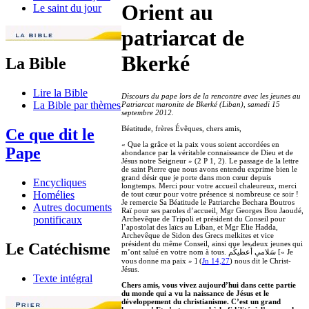
Orient au
Le saint du jour
patriarcat de
Bkerké
La Bible
Lire la Bible
Discours du pape lors de la rencontre avec les jeunes au
La Bible par thèmes
Patriarcat maronite de Bkerké (Liban), samedi 15
septembre 2012.
Béatitude, frères Évêques, chers amis,
Ce que dit le
« Que la grâce et la paix vous soient accordées en
Pape
abondance par la véritable connaissance de Dieu et de
Jésus notre Seigneur » (2 P 1, 2). Le passage de la lettre
de saint Pierre que nous avons entendu exprime bien le
grand désir que je porte dans mon cœur depuis
Encycliques
longtemps. Merci pour votre accueil chaleureux, merci
Homélies
de tout cœur pour votre présence si nombreuse ce soir !
Je remercie Sa Béatitude le Patriarche Bechara Boutros
Autres documents
Raï pour ses paroles d’accueil, Mgr Georges Bou Jaoudé,
pontificaux
Archevêque de Tripoli et président du Conseil pour
l’apostolat des laïcs au Liban, et Mgr Elie Hadda,
Archevêque de Sidon des Grecs melkites et vice
président du même Conseil, ainsi que les deux jeunes qui
Le Catéchisme
m’ont salué en votre nom à tous. سَلامي أُعطيكُم [« Je
vous donne ma paix » ] (
Jn 14,27
) nous dit le Christ-
Jésus.
Texte intégral
Chers amis, vous vivez aujourd’hui dans cette partie
du monde qui a vu la naissance de Jésus et le
développement du christianisme. C’est un grand