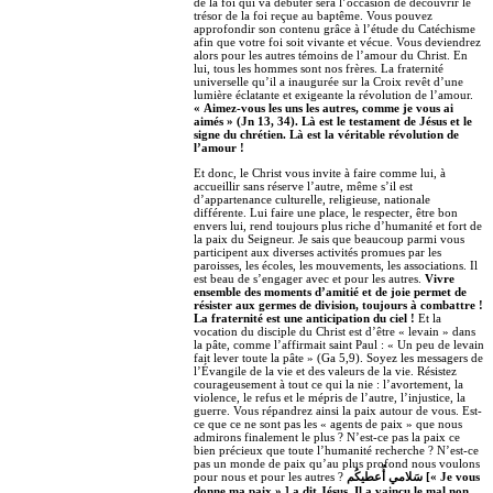
de la foi qui va débuter sera l’occasion de découvrir le
trésor de la foi reçue au baptême. Vous pouvez
approfondir son contenu grâce à l’étude du Catéchisme
afin que votre foi soit vivante et vécue. Vous deviendrez
alors pour les autres témoins de l’amour du Christ. En
lui, tous les hommes sont nos frères. La fraternité
universelle qu’il a inaugurée sur la Croix revêt d’une
lumière éclatante et exigeante la révolution de l’amour.
« Aimez-vous les uns les autres, comme je vous ai
aimés » (Jn 13, 34). Là est le testament de Jésus et le
signe du chrétien. Là est la véritable révolution de
l’amour !
Et donc, le Christ vous invite à faire comme lui, à
accueillir sans réserve l’autre, même s’il est
d’appartenance culturelle, religieuse, nationale
différente. Lui faire une place, le respecter, être bon
envers lui, rend toujours plus riche d’humanité et fort de
la paix du Seigneur. Je sais que beaucoup parmi vous
participent aux diverses activités promues par les
paroisses, les écoles, les mouvements, les associations. Il
est beau de s’engager avec et pour les autres.
Vivre
ensemble des moments d’amitié et de joie permet de
résister aux germes de division, toujours à combattre !
La fraternité est une anticipation du ciel !
Et la
vocation du disciple du Christ est d’être « levain » dans
la pâte, comme l’affirmait saint Paul : « Un peu de levain
fait lever toute la pâte » (Ga 5,9). Soyez les messagers de
l’Évangile de la vie et des valeurs de la vie. Résistez
courageusement à tout ce qui la nie : l’avortement, la
violence, le refus et le mépris de l’autre, l’injustice, la
guerre. Vous répandrez ainsi la paix autour de vous. Est-
ce que ce ne sont pas les « agents de paix » que nous
admirons finalement le plus ? N’est-ce pas la paix ce
bien précieux que toute l’humanité recherche ? N’est-ce
pas un monde de paix qu’au plus profond nous voulons
pour nous et pour les autres ?
سَلامي أُعطيكُم [« Je vous
donne ma paix » ] a dit Jésus. Il a vaincu le mal non