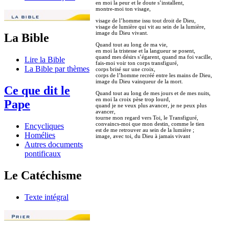
en moi la peur et le doute s’installent,
montre-moi ton visage,
visage de l’homme issu tout droit de Dieu,
visage de lumière qui vit au sein de la lumière,
image du Dieu vivant.
La Bible
Quand tout au long de ma vie,
en moi la tristesse et la langueur se posent,
quand mes désirs s’égarent, quand ma foi vacille,
Lire la Bible
fais-moi voir ton corps transfiguré,
La Bible par thèmes
corps brisé sur une croix,
corps de l’homme recréé entre les mains de Dieu,
image du Dieu vainqueur de la mort.
Ce que dit le
Quand tout au long de mes jours et de mes nuits,
en moi la croix pèse trop lourd,
Pape
quand je ne veux plus avancer, je ne peux plus
avancer,
tourne mon regard vers Toi, le Transfiguré,
convaincs-moi que mon destin, comme le tien
Encycliques
est de me retrouver au sein de la lumière ;
Homélies
image, avec toi, du Dieu à jamais vivant
Autres documents
pontificaux
Le Catéchisme
Texte intégral