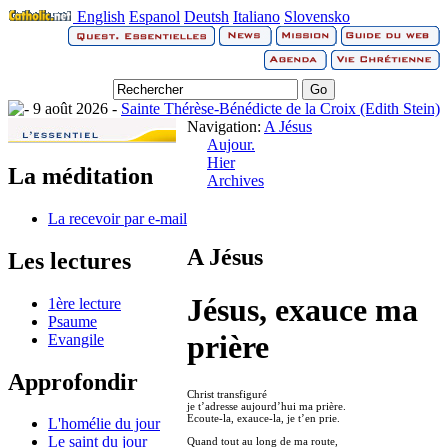
English
Espanol
Deutsh
Italiano
Slovensko
9 août 2026 -
Sainte Thérèse-Bénédicte de la Croix (Edith Stein)
Navigation:
A Jésus
Aujour.
Hier
La méditation
Archives
La recevoir par e-mail
A Jésus
Les lectures
Jésus, exauce ma
1ère lecture
Psaume
prière
Evangile
Approfondir
Christ transfiguré
je t’adresse aujourd’hui ma prière.
Ecoute-la, exauce-la, je t’en prie.
L'homélie du jour
Le saint du jour
Quand tout au long de ma route,