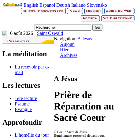
English
Espanol
Deutsh
Italiano
Slovensko
6 août 2026 -
Saint Oswald
Navigation:
A Jésus
Aujour.
Hier
La méditation
Archives
La recevoir par e-
mail
A Jésus
Les lectures
Prière de
1ère lecture
Réparation au
Psaume
Evangile
Sacré Coeur
Approfondir
Ô Coeur Sacré de Jésus
L'homélie du jour
Humblement prosterné devant vous,