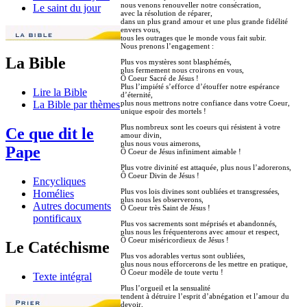
nous venons renouveller notre consécration,
Le saint du jour
avec la résolution de réparer,
dans un plus grand amour et une plus grande fidélité
envers vous,
tous les outrages que le monde vous fait subir.
Nous prenons l’engagement :
La Bible
Plus vos mystères sont blasphémés,
plus fermement nous croirons en vous,
Ô Coeur Sacré de Jésus !
Plus l’impiété s’efforce d’étouffer notre espérance
Lire la Bible
d’éternité,
plus nous mettrons notre confiance dans votre Coeur,
La Bible par thèmes
unique espoir des mortels !
Plus nombreux sont les coeurs qui résistent à votre
Ce que dit le
amour divin,
plus nous vous aimerons,
Pape
Ô Coeur de Jésus infiniment aimable !
Plus votre divinité est attaquée, plus nous l’adorerons,
Ô Coeur Divin de Jésus !
Encycliques
Plus vos lois divines sont oubliées et transgressées,
Homélies
plus nous les observerons,
Autres documents
Ô Coeur très Saint de Jésus !
pontificaux
Plus vos sacrements sont méprisés et abandonnés,
plus nous les fréquenterons avec amour et respect,
Ô Coeur miséricordieux de Jésus !
Le Catéchisme
Plus vos adorables vertus sont oubliées,
plus nous nous efforcerons de les mettre en pratique,
Ô Coeur modèle de toute vertu !
Texte intégral
Plus l’orgueil et la sensualité
tendent à détruire l’esprit d’abnégation et l’amour du
devoir,