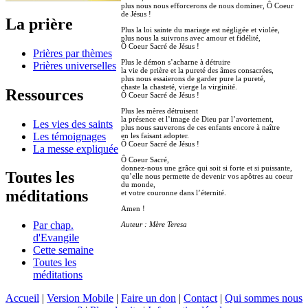
plus nous nous efforcerons de nous dominer, Ô Coeur
de Jésus !
La prière
Plus la loi sainte du mariage est négligée et violée,
plus nous la suivrons avec amour et fidélité,
Ô Coeur Sacré de Jésus !
Prières par thèmes
Plus le démon s’acharne à détruire
Prières universelles
la vie de prière et la pureté des âmes consacrées,
plus nous essaierons de garder pure la pureté,
chaste la chasteté, vierge la virginité.
Ressources
Ô Coeur Sacré de Jésus !
Plus les mères détruisent
la présence et l’image de Dieu par l’avortement,
Les vies des saints
plus nous sauverons de ces enfants encore à naître
Les témoignages
en les faisant adopter.
Ô Coeur Sacré de Jésus !
La messe expliquée
Ô Coeur Sacré,
donnez-nous une grâce qui soit si forte et si puissante,
Toutes les
qu’elle nous permette de devenir vos apôtres au coeur
du monde,
méditations
et votre couronne dans l’éternité.
Amen !
Par chap.
Auteur : Mère Teresa
d'Evangile
Cette semaine
Toutes les
méditations
Accueil
|
Version Mobile
|
Faire un don
|
Contact
|
Qui sommes nous