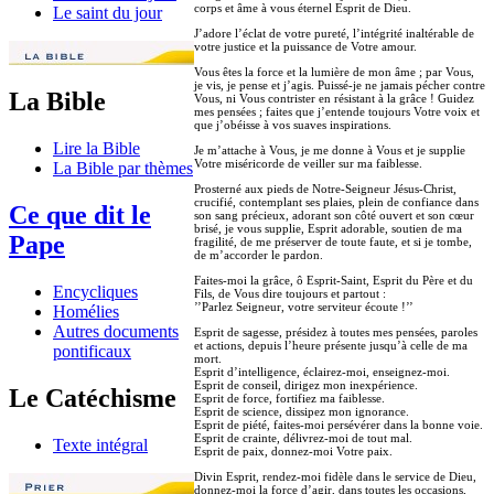
corps et âme à vous éternel Esprit de Dieu.
Le saint du jour
J’adore l’éclat de votre pureté, l’intégrité inaltérable de
votre justice et la puissance de Votre amour.
Vous êtes la force et la lumière de mon âme ; par Vous,
je vis, je pense et j’agis. Puissé-je ne jamais pécher contre
La Bible
Vous, ni Vous contrister en résistant à la grâce ! Guidez
mes pensées ; faites que j’entende toujours Votre voix et
que j’obéisse à vos suaves inspirations.
Lire la Bible
Je m’attache à Vous, je me donne à Vous et je supplie
Votre miséricorde de veiller sur ma faiblesse.
La Bible par thèmes
Prosterné aux pieds de Notre-Seigneur Jésus-Christ,
crucifié, contemplant ses plaies, plein de confiance dans
Ce que dit le
son sang précieux, adorant son côté ouvert et son cœur
brisé, je vous supplie, Esprit adorable, soutien de ma
Pape
fragilité, de me préserver de toute faute, et si je tombe,
de m’accorder le pardon.
Faites-moi la grâce, ô Esprit-Saint, Esprit du Père et du
Encycliques
Fils, de Vous dire toujours et partout :
’’Parlez Seigneur, votre serviteur écoute !’’
Homélies
Autres documents
Esprit de sagesse, présidez à toutes mes pensées, paroles
et actions, depuis l’heure présente jusqu’à celle de ma
pontificaux
mort.
Esprit d’intelligence, éclairez-moi, enseignez-moi.
Esprit de conseil, dirigez mon inexpérience.
Le Catéchisme
Esprit de force, fortifiez ma faiblesse.
Esprit de science, dissipez mon ignorance.
Esprit de piété, faites-moi persévérer dans la bonne voie.
Esprit de crainte, délivrez-moi de tout mal.
Texte intégral
Esprit de paix, donnez-moi Votre paix.
Divin Esprit, rendez-moi fidèle dans le service de Dieu,
donnez-moi la force d’agir, dans toutes les occasions,