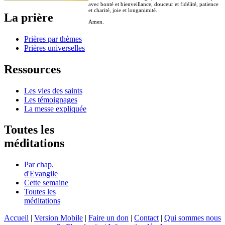
avec bonté et bienveillance, douceur et fidélité, patience
et charité, joie et longanimité.
La prière
Amen.
Prières par thèmes
Prières universelles
Ressources
Les vies des saints
Les témoignages
La messe expliquée
Toutes les
méditations
Par chap.
d'Evangile
Cette semaine
Toutes les
méditations
Accueil
|
Version Mobile
|
Faire un don
|
Contact
|
Qui sommes nous