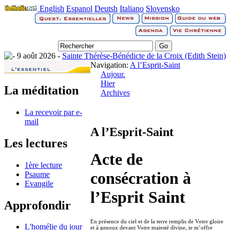
English
Espanol
Deutsh
Italiano
Slovensko
9 août 2026 -
Sainte Thérèse-Bénédicte de la Croix (Edith Stein)
Navigation:
A l’Esprit-Saint
Aujour.
Hier
La méditation
Archives
La recevoir par e-
mail
A l’Esprit-Saint
Les lectures
Acte de
1ère lecture
consécration à
Psaume
Evangile
l’Esprit Saint
Approfondir
En présence du ciel et de la terre remplis de Votre gloire
L'homélie du jour
et à genoux devant Votre majesté divine, je m’offre