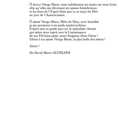
Ô douce Vierge Marie, mets subtilement tes mains sur mon front
afin qu’elles me déversent tes saintes bénédictions
et les dons de l’Esprit Saint que tu as reçus du Père
au jour de l’Annonciation.
Ô sainte Vierge Marie, Mère de Dieu, avec humilité
je me prosterne à tes pieds miséricordieux.
Éclaire-moi et guide-moi sur le splendide chemin
qui mène mon esprit vers la Connaissance
de ton Fils bien-aimé, notre Seigneur Jésus Christ !
Gloire à toi sainte Vierge Marie, la plus belle des mères !
Amen !
De David-Marie GESTALDER