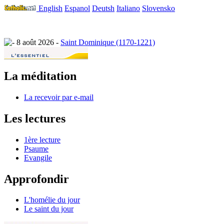
English
Espanol
Deutsh
Italiano
Slovensko
8 août 2026 -
Saint Dominique (1170-1221)
La méditation
La recevoir par e-mail
Les lectures
1ère lecture
Psaume
Evangile
Approfondir
L'homélie du jour
Le saint du jour