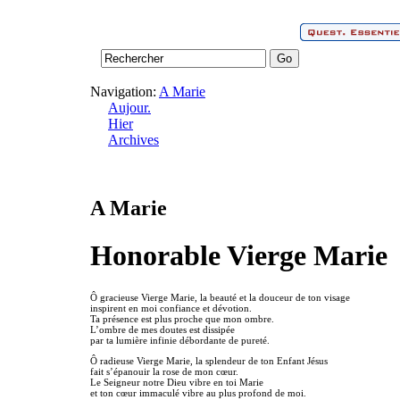
Navigation:
A Marie
Aujour.
Hier
Archives
A Marie
Honorable Vierge Marie
Ô gracieuse Vierge Marie, la beauté et la douceur de ton visage
inspirent en moi confiance et dévotion.
Ta présence est plus proche que mon ombre.
L’ombre de mes doutes est dissipée
par ta lumière infinie débordante de pureté.
Ô radieuse Vierge Marie, la splendeur de ton Enfant Jésus
fait s’épanouir la rose de mon cœur.
Le Seigneur notre Dieu vibre en toi Marie
et ton cœur immaculé vibre au plus profond de moi.