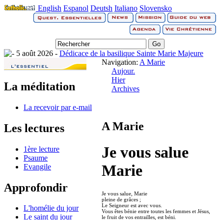
English
Espanol
Deutsh
Italiano
Slovensko
5 août 2026 -
Dédicace de la basilique Sainte Marie Majeure
Navigation:
A Marie
Aujour.
Hier
La méditation
Archives
La recevoir par e-mail
A Marie
Les lectures
Je vous salue
1ère lecture
Psaume
Marie
Evangile
Approfondir
Je vous salue, Marie
pleine de grâces ;
Le Seigneur est avec vous.
L'homélie du jour
Vous êtes bénie entre toutes les femmes et Jésus,
Le saint du jour
le fruit de vos entrailles, est béni.