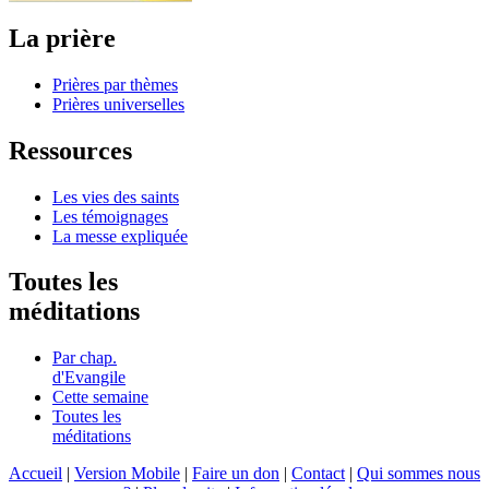
La prière
Prières par thèmes
Prières universelles
Ressources
Les vies des saints
Les témoignages
La messe expliquée
Toutes les
méditations
Par chap.
d'Evangile
Cette semaine
Toutes les
méditations
Accueil
|
Version Mobile
|
Faire un don
|
Contact
|
Qui sommes nous