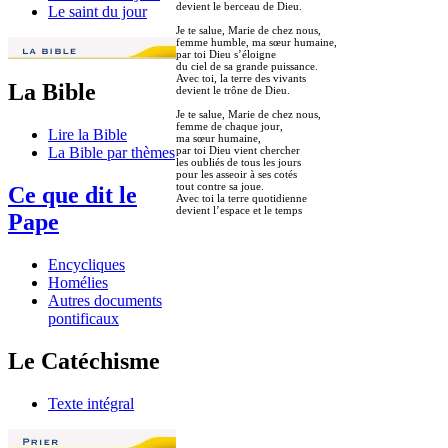
devient le berceau de Dieu.
Le saint du jour
Je te salue, Marie de chez nous,
femme humble, ma sœur humaine,
par toi Dieu s’éloigne
du ciel de sa grande puissance.
Avec toi, la terre des vivants
La Bible
devient le trône de Dieu.
Je te salue, Marie de chez nous,
femme de chaque jour,
Lire la Bible
ma sœur humaine,
par toi Dieu vient chercher
La Bible par thèmes
les oubliés de tous les jours
pour les asseoir à ses cotés
tout contre sa joue.
Ce que dit le
Avec toi la terre quotidienne
devient l’espace et le temps
Pape
Encycliques
Homélies
Autres documents
pontificaux
Le Catéchisme
Texte intégral