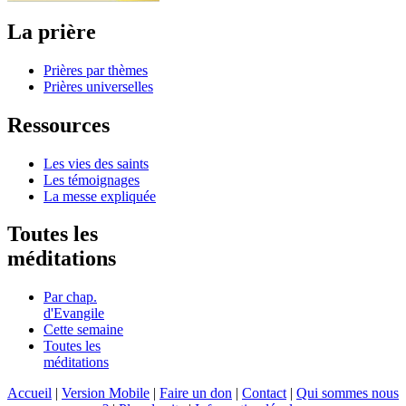
La prière
Prières par thèmes
Prières universelles
Ressources
Les vies des saints
Les témoignages
La messe expliquée
Toutes les
méditations
Par chap.
d'Evangile
Cette semaine
Toutes les
méditations
Accueil
|
Version Mobile
|
Faire un don
|
Contact
|
Qui sommes nous