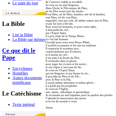
de l’univers visible et invisible.
Le saint du jour
Je crois en un seul Seigneur,
Jésus Christ, le Fils unique de Dieu,
né du Père avant tous les siècles :
Il est Dieu, né de Dieu, lumière, née de la lumière,
vrai Dieu, né du vrai Dieu,
engendré, non pas créé, de même nature que le Père,
La Bible
et par lui tout a été fait.
Pour nous les hommes, et pour notre salut,
il descendit du ciel ;
par l’Esprit Saint,
Lire la Bible
il a pris chair de la Vierge Marie,
La Bible par thèmes
et s’est fait homme.
Crucifié pour nous sous Ponce Pilate,
il souffrit sa passion et fut mis au tombeau.
Il ressuscita le troisème jour,
Ce que dit le
comformément aux Ecritures,
et il monta au ciel ;
Pape
il est assis à la droite du Père.
Il reviendra dans la gloire,
pour juger les vivants et les morts ;
et son règne n’aura pas de fin.
Encycliques
Je crois en l’Esprit Saint,
Homélies
qui est Seigneur et qui donne la vie ;
il procède du Père et du Fils ;
Autres documents
avec le Père et le Fils,
pontificaux
il reçoit même adoration et même gloire ;
il a parlé par les prophètes.
Je crois en l’Eglise,
Le Catéchisme
une, sainte, catholique et apostolique.
Je reconnais un seul baptême pour le pardon des péchés.
J’attends la résurrection des morts
et la vie du monde à venir.
Texte intégral
Amen.