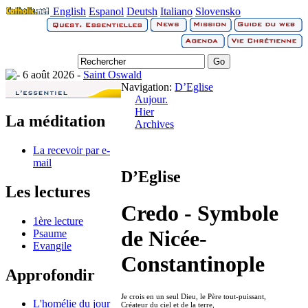
English
Espanol
Deutsh
Italiano
Slovensko
6 août 2026 -
Saint Oswald
Navigation:
D’Eglise
Aujour.
Hier
La méditation
Archives
La recevoir par e-
mail
D’Eglise
Les lectures
Credo - Symbole
1ère lecture
de Nicée-
Psaume
Evangile
Constantinople
Approfondir
Je crois en un seul Dieu, le Père tout-puissant,
L'homélie du jour
Créateur du ciel et de la terre,